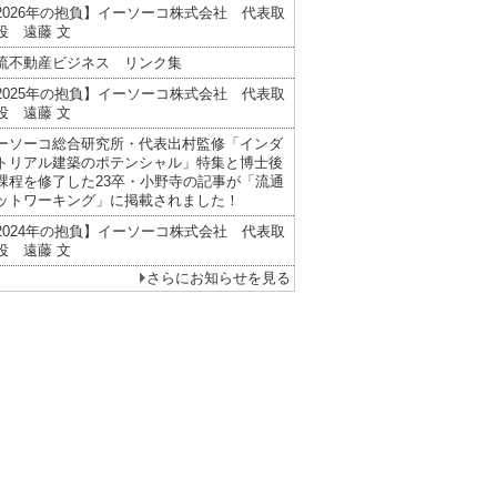
2026年の抱負】イーソーコ株式会社 代表取
役 遠藤 文
流不動産ビジネス リンク集
2025年の抱負】イーソーコ株式会社 代表取
役 遠藤 文
ーソーコ総合研究所・代表出村監修「インダ
トリアル建築のポテンシャル」特集と博士後
課程を修了した23卒・小野寺の記事が「流通
ットワーキング」に掲載されました！
2024年の抱負】イーソーコ株式会社 代表取
役 遠藤 文
さらにお知らせを見る