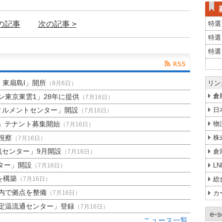
前の記事
次の記事 >
特選
特選
特選
H 東扇島I」開所
リン
（8月6日）
倉
東京東雲1」28年に提供
（7月16日）
日
ィルメントセンター」開設
（7月16日）
」テナント募集開始
物
（7月16日）
視察
株
（7月16日）
流センター」9月開設
倉
（7月16日）
ター」開設
L
（7月16日）
を構築
総
（7月16日）
内で拠点を整備
カ
（7月16日）
定温流通センター」登録
（7月16日）
ニュース一覧