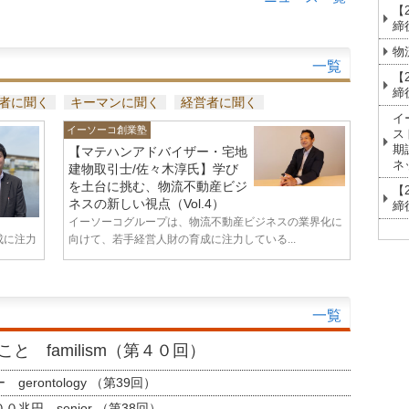
【
締
物
一覧
【
締
者に聞く
キーマンに聞く
経営者に聞く
イ
イーソーコ創業塾
ス
期
【マテハンアドバイザー・宅地
ネ
建物取引士/佐々木淳氏】学び
を土台に挑む、物流不動産ビジ
【
ネスの新しい視点（Vol.4）
締
イーソーコグループは、物流不動産ビジネスの業界化に
成に注力
向けて、若手経営人財の育成に注力している...
一覧
と familism（第４０回）
erontology （第39回）
兆円 senior （第38回）