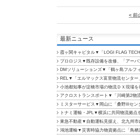
< 
最新ニュース
霞ヶ関キャピタル▼「LOGI FLAG TEC
プロロジス▼既存設備を改修、「アーバン
DMソリューションズ▼「鶴ヶ島フルフ
REL▼「エルマックス富里物流センター
小池都知事が淀橋市場の物流ＤＸ現場を
アクロストランスポート▼「川崎第2物
ミスターサービス▼岡山に「桑野IIIセン
トナミ運輸・JPL▼横浜に共同物流拠点
東急不動産▼自動運転見据え、北九州市
鴻池運輸▼災害時協力物資拠点に「鳥栖