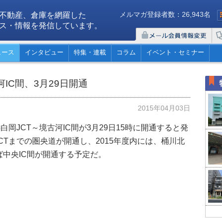
メルマガ登録者数：26,943名
不動産、倉庫を網羅した
ス・情報を発信しています。
ュース
インタビュー
特集・連載
コラム
イベント・セミナー
IC間、3月29日開通
2015年04月03日
白岡JCT～境古河IC間が3月29日15時に開通すると発
JCTまでの圏央道が開通し、2015年度内には、桶川北
くば中央IC間が開通する予定だ。