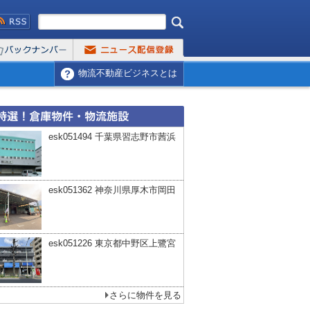
物流不動産ビジネスとは
esk051494 千葉県習志野市茜浜
esk051362 神奈川県厚木市岡田
esk051226 東京都中野区上鷺宮
さらに物件を見る