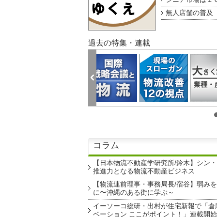
無人店舗の普及 au
過去の特集・連載
コラム
【日本物流不動産学研究所/鈴木】シン
推進力となる物流不動産ビジネス
【物流連前理事・事務局長/宿谷】弱み
に〜沖縄のある街に学ぶ～
イーソーコ総研・出村が住宅新報で「倉
ベーション ここがポイント！」連載開始