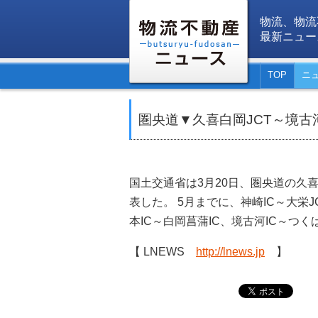
物流、物流
最新ニュー
TOP
ニ
圏央道▼久喜白岡JCT～境古河
国土交通省は3月20日、圏央道の久喜
表した。 5月までに、神崎IC～大栄
本IC～白岡菖蒲IC、境古河IC～つ
【 LNEWS
http://lnews.jp
】