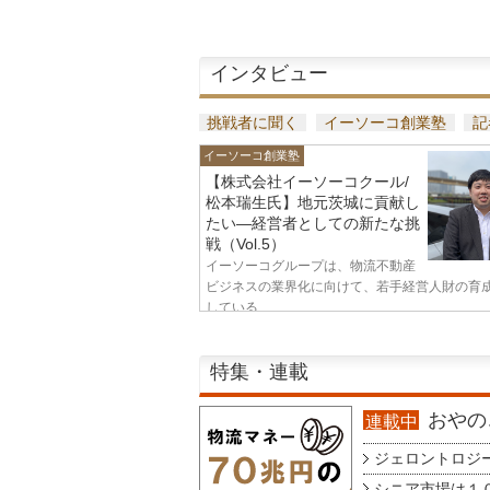
インタビュー
挑戦者に聞く
イーソーコ創業塾
記
イーソーコ創業塾
【株式会社イーソーコクール/
松本瑞生氏】地元茨城に貢献し
たい—経営者としての新たな挑
戦（Vol.5）
イーソーコグループは、物流不動産
ビジネスの業界化に向けて、若手経営人財の育
している...
特集・連載
おやのこ
連載中
ジェロントロジー g
シニア市場は１００