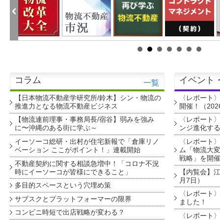
コラム
イベント
一覧
【日本物流不動産学研究所/鈴木】シン・物流の
〈レポート
推進力となる物流不動産ビジネス
開催！（202
【物流連前理事・事務局長/宿谷】弱みを強み
〈レポート〉
に〜沖縄のある街に学ぶ～
ンジ進化す
イーソーコ総研・出村が住宅新報で「倉庫リノ
〈レポート
ベーション ここがポイント！」連載開始
ム「物流大変
戦略」を開
不動産契約に関する相談急増中！「コロナ不況
時にイーソーコが皆様にできること」
【内覧会】江戸
月7日）
多目的スペースという穴埋め策
〈レポート〉
サブスクとプラットフォーマーの限界
ました！
コンビニ時短で出店戦略が変わる？
〈レポート〉