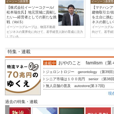
イーソーコ創業塾
イーソーコ創業塾
【株式会社イーソーコクール/
【マテハンア
松本瑞生氏】地元茨城に貢献し
建物取引士/
たい—経営者としての新たな挑
を土台に挑む
戦（Vol.5）
ネスの新しい視
イーソーコグループは、物流不動産
イーソーコグル
ビジネスの業界化に向けて、若手経営人財の育成に注力
向けて、若手経営
している...
特集・連載
おやのこと familism（
連載中
ジェロントロジー gerontology （第39回
シニア市場は１００兆円 senior （第38
無人店舗の普及 autostore(第３7回)
現
過去の特集・連載