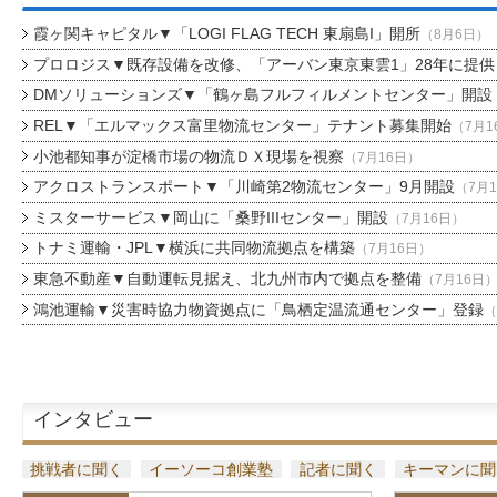
霞ヶ関キャピタル▼「LOGI FLAG TECH 東扇島I」開所
（8月6日）
プロロジス▼既存設備を改修、「アーバン東京東雲1」28年に提供
DMソリューションズ▼「鶴ヶ島フルフィルメントセンター」開設
REL▼「エルマックス富里物流センター」テナント募集開始
（7月1
小池都知事が淀橋市場の物流ＤＸ現場を視察
（7月16日）
アクロストランスポート▼「川崎第2物流センター」9月開設
（7月
ミスターサービス▼岡山に「桑野IIIセンター」開設
（7月16日）
トナミ運輸・JPL▼横浜に共同物流拠点を構築
（7月16日）
東急不動産▼自動運転見据え、北九州市内で拠点を整備
（7月16日
鴻池運輸▼災害時協力物資拠点に「鳥栖定温流通センター」登録
（
インタビュー
挑戦者に聞く
イーソーコ創業塾
記者に聞く
キーマンに聞