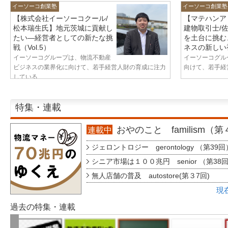
イーソーコ創業塾
イーソーコ創業塾
【株式会社イーソーコクール/
【マテハンア
松本瑞生氏】地元茨城に貢献し
建物取引士/
たい—経営者としての新たな挑
を土台に挑む
戦（Vol.5）
ネスの新しい視
イーソーコグループは、物流不動産
イーソーコグル
ビジネスの業界化に向けて、若手経営人財の育成に注力
向けて、若手経営
している...
特集・連載
おやのこと familism（
連載中
ジェロントロジー gerontology （第39回
シニア市場は１００兆円 senior （第38
無人店舗の普及 autostore(第３7回)
現
過去の特集・連載