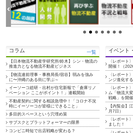
コラム
イベント
一覧
【日本物流不動産学研究所/鈴木】シン・物流の
〈レポート
推進力となる物流不動産ビジネス
開催！（202
【物流連前理事・事務局長/宿谷】弱みを強み
〈レポート〉
に〜沖縄のある街に学ぶ～
ンジ進化す
イーソーコ総研・出村が住宅新報で「倉庫リノ
〈レポート
ベーション ここがポイント！」連載開始
ム「物流大変
戦略」を開
不動産契約に関する相談急増中！「コロナ不況
時にイーソーコが皆様にできること」
【内覧会】江戸
月7日）
多目的スペースという穴埋め策
〈レポート〉
サブスクとプラットフォーマーの限界
ました！
コンビニ時短で出店戦略が変わる？
〈レポート〉