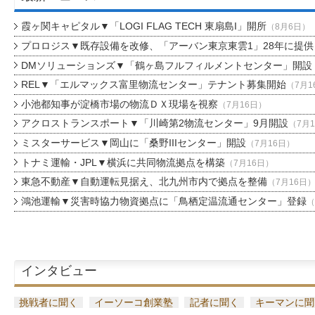
霞ヶ関キャピタル▼「LOGI FLAG TECH 東扇島I」開所
（8月6日）
プロロジス▼既存設備を改修、「アーバン東京東雲1」28年に提供
DMソリューションズ▼「鶴ヶ島フルフィルメントセンター」開設
REL▼「エルマックス富里物流センター」テナント募集開始
（7月1
小池都知事が淀橋市場の物流ＤＸ現場を視察
（7月16日）
アクロストランスポート▼「川崎第2物流センター」9月開設
（7月
ミスターサービス▼岡山に「桑野IIIセンター」開設
（7月16日）
トナミ運輸・JPL▼横浜に共同物流拠点を構築
（7月16日）
東急不動産▼自動運転見据え、北九州市内で拠点を整備
（7月16日
鴻池運輸▼災害時協力物資拠点に「鳥栖定温流通センター」登録
（
インタビュー
挑戦者に聞く
イーソーコ創業塾
記者に聞く
キーマンに聞