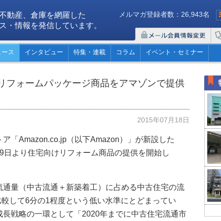
メルマガ登録者数：26,943名
不動産、倉庫を網羅した
ス・情報を発信しています。
ュース
インタビュー
特集・連載
コラム
イベント・セミナー
リフォームパッケージ商品をアマゾンで提供
2015年07月18日
mazon.co.jp（以下Amazon）」が新設した
9日より住宅向けリフォーム商品の提供を開始し
流通量（中古流通＋新築着工）に占める中古住宅の流
と比較して6分の1程度という低い水準にとどまってい
長戦略の一環として「2020年までに中古住宅流通市