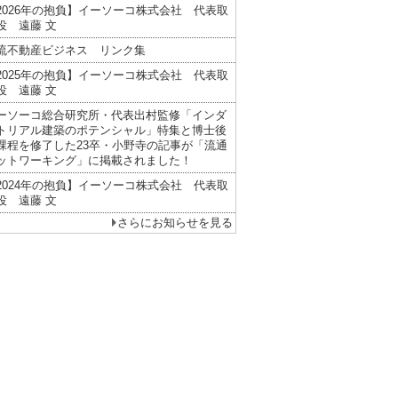
2026年の抱負】イーソーコ株式会社 代表取
役 遠藤 文
流不動産ビジネス リンク集
2025年の抱負】イーソーコ株式会社 代表取
役 遠藤 文
ーソーコ総合研究所・代表出村監修「インダ
トリアル建築のポテンシャル」特集と博士後
課程を修了した23卒・小野寺の記事が「流通
ットワーキング」に掲載されました！
2024年の抱負】イーソーコ株式会社 代表取
役 遠藤 文
さらにお知らせを見る