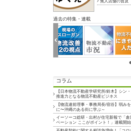
無人店舗の普及 au
過去の特集・連載
コラム
【日本物流不動産学研究所/鈴木】シン
推進力となる物流不動産ビジネス
【物流連前理事・事務局長/宿谷】弱み
に〜沖縄のある街に学ぶ～
イーソーコ総研・出村が住宅新報で「倉
ベーション ここがポイント！」連載開始
不動産契約に関する相談急増中！「コロ