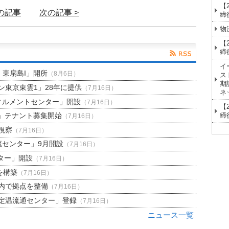
【
前の記事
次の記事 >
締
物
【
締
イ
H 東扇島I」開所
（8月6日）
ス
期
東京東雲1」28年に提供
（7月16日）
ネ
ィルメントセンター」開設
（7月16日）
【
締
」テナント募集開始
（7月16日）
視察
（7月16日）
流センター」9月開設
（7月16日）
ター」開設
（7月16日）
を構築
（7月16日）
内で拠点を整備
（7月16日）
定温流通センター」登録
（7月16日）
ニュース一覧