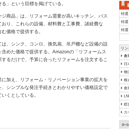
せる」という目標を掲げている。
特選
ージ商品」は、リフォーム需要が高いキッチン、バス
特選
ており、これらの設備、材料費と工事費、諸経費な
特選
含む価格で提供する。
ては、シンク、コンロ、換気扇、吊戸棚など設備の設
リン
含めた価格で提供する。Amazonの「リフォームス
倉
択するだけで、予算に合ったリフォームを注文するこ
日
物
業に加え、リフォーム・リノベーション事業の拡大を
株
を、シンプルな発注手続きとわかりやすい価格設定で
倉
ていくとしている。
L
総
カ