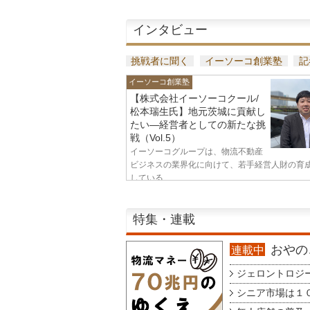
インタビュー
挑戦者に聞く
イーソーコ創業塾
記
イーソーコ創業塾
【株式会社イーソーコクール/
松本瑞生氏】地元茨城に貢献し
たい—経営者としての新たな挑
戦（Vol.5）
イーソーコグループは、物流不動産
ビジネスの業界化に向けて、若手経営人財の育
している...
特集・連載
おやのこ
連載中
ジェロントロジー g
シニア市場は１００