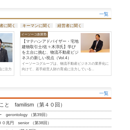
一覧
者に聞く
キーマンに聞く
経営者に聞く
イーソーコ創業塾
【マテハンアドバイザー・宅地
建物取引士/佐々木淳氏】学び
を土台に挑む、物流不動産ビジ
ネスの新しい視点（Vol.4）
イーソーコグループは、物流不動産ビジネスの業界化に
成に注力
向けて、若手経営人財の育成に注力している...
一覧
と familism（第４０回）
erontology （第39回）
兆円 senior （第38回）