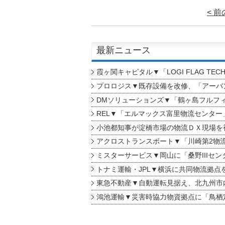
< 
最新ニュース
霞ヶ関キャピタル▼「LOGI FLAG TEC
プロロジス▼既存設備を改修、「アーバン
DMソリューションズ▼「鶴ヶ島フルフ
REL▼「エルマックス富里物流センター
小池都知事が淀橋市場の物流ＤＸ現場を
アクロストランスポート▼「川崎第2物
ミスターサービス▼岡山に「桑野IIIセン
トナミ運輸・JPL▼横浜に共同物流拠点
東急不動産▼自動運転見据え、北九州市
鴻池運輸▼災害時協力物資拠点に「鳥栖