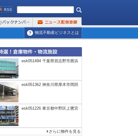
物流不動産ビジネスとは
esk051494 千葉県習志野市茜浜
esk051362 神奈川県厚木市岡田
esk051226 東京都中野区上鷺宮
さらに物件を見る