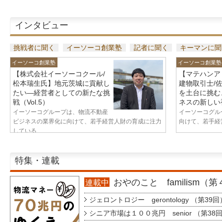
インタビュー
挑戦者に聞く
イーソーコ創業塾
記者に聞く
キーマンに聞
イーソーコ創業塾
イーソーコ創業塾
【株式会社イーソーコクール/
【マテハンア
松本瑞生氏】地元茨城に貢献し
建物取引士/
たい—経営者としての新たな挑
を土台に挑む
戦（Vol.5）
ネスの新しい視
イーソーコグループは、物流不動産
イーソーコグル
ビジネスの業界化に向けて、若手経営人財の育成に注力
向けて、若手経営
している...
特集・連載
おやのこと familism（
連載中
ジェロントロジー gerontology （第39回
シニア市場は１００兆円 senior （第38