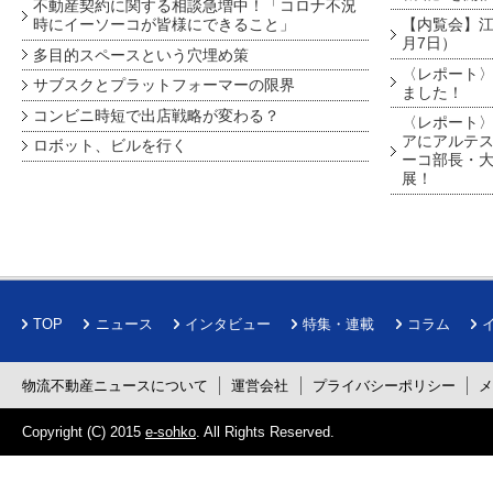
不動産契約に関する相談急増中！「コロナ不況
時にイーソーコが皆様にできること」
【内覧会】江戸
月7日）
多目的スペースという穴埋め策
〈レポート〉
サブスクとプラットフォーマーの限界
ました！
コンビニ時短で出店戦略が変わる？
〈レポート〉
アにアルテ
ロボット、ビルを行く
ーコ部長・大
展！
TOP
ニュース
インタビュー
特集・連載
コラム
物流不動産ニュースについて
運営会社
プライバシーポリシー
Copyright (C) 2015
e-sohko
. All Rights Reserved.