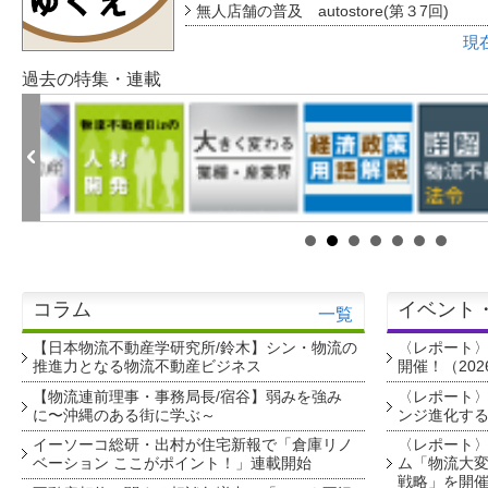
無人店舗の普及 autostore(第３7回)
現
過去の特集・連載
コラム
イベント
一覧
【日本物流不動産学研究所/鈴木】シン・物流の
〈レポート
推進力となる物流不動産ビジネス
開催！（202
【物流連前理事・事務局長/宿谷】弱みを強み
〈レポート〉
に〜沖縄のある街に学ぶ～
ンジ進化す
イーソーコ総研・出村が住宅新報で「倉庫リノ
〈レポート
ベーション ここがポイント！」連載開始
ム「物流大変
戦略」を開