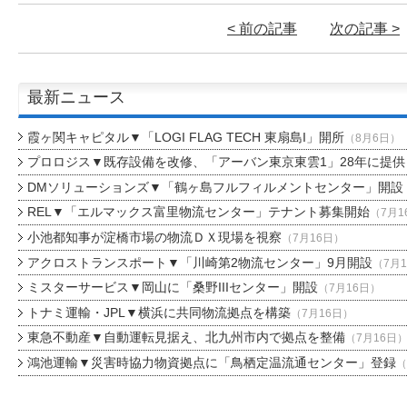
< 前の記事
次の記事 >
最新ニュース
霞ヶ関キャピタル▼「LOGI FLAG TECH 東扇島I」開所
（8月6日）
プロロジス▼既存設備を改修、「アーバン東京東雲1」28年に提供
DMソリューションズ▼「鶴ヶ島フルフィルメントセンター」開設
REL▼「エルマックス富里物流センター」テナント募集開始
（7月1
小池都知事が淀橋市場の物流ＤＸ現場を視察
（7月16日）
アクロストランスポート▼「川崎第2物流センター」9月開設
（7月
ミスターサービス▼岡山に「桑野IIIセンター」開設
（7月16日）
トナミ運輸・JPL▼横浜に共同物流拠点を構築
（7月16日）
東急不動産▼自動運転見据え、北九州市内で拠点を整備
（7月16日
鴻池運輸▼災害時協力物資拠点に「鳥栖定温流通センター」登録
（