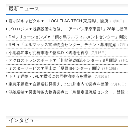
最新ニュース
霞ヶ関キャピタル▼「LOGI FLAG TECH 東扇島I」開所
（8月6日）
プロロジス▼既存設備を改修、「アーバン東京東雲1」28年に提供
DMソリューションズ▼「鶴ヶ島フルフィルメントセンター」開設
REL▼「エルマックス富里物流センター」テナント募集開始
（7月1
小池都知事が淀橋市場の物流ＤＸ現場を視察
（7月16日）
アクロストランスポート▼「川崎第2物流センター」9月開設
（7月
ミスターサービス▼岡山に「桑野IIIセンター」開設
（7月16日）
トナミ運輸・JPL▼横浜に共同物流拠点を構築
（7月16日）
東急不動産▼自動運転見据え、北九州市内で拠点を整備
（7月16日
鴻池運輸▼災害時協力物資拠点に「鳥栖定温流通センター」登録
（
インタビュー