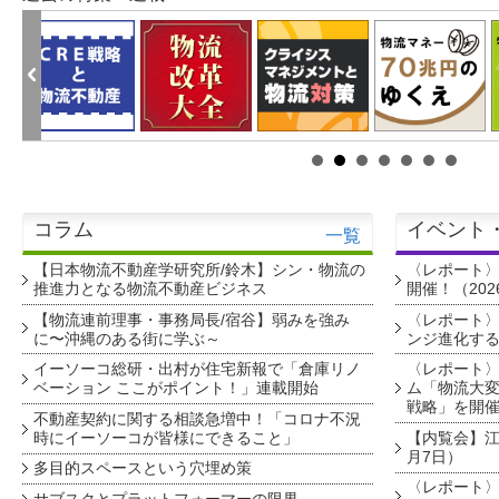
コラム
イベント
一覧
【日本物流不動産学研究所/鈴木】シン・物流の
〈レポート
推進力となる物流不動産ビジネス
開催！（202
【物流連前理事・事務局長/宿谷】弱みを強み
〈レポート〉
に〜沖縄のある街に学ぶ～
ンジ進化す
イーソーコ総研・出村が住宅新報で「倉庫リノ
〈レポート
ベーション ここがポイント！」連載開始
ム「物流大変
戦略」を開
不動産契約に関する相談急増中！「コロナ不況
時にイーソーコが皆様にできること」
【内覧会】江戸
月7日）
多目的スペースという穴埋め策
〈レポート〉
サブスクとプラットフォーマーの限界