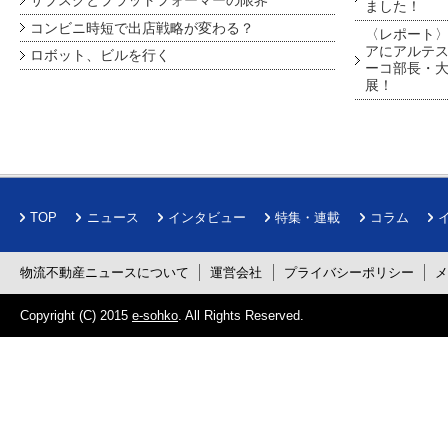
ました！
コンビニ時短で出店戦略が変わる？
〈レポート〉
アにアルテ
ロボット、ビルを行く
ーコ部長・大
展！
TOP
ニュース
インタビュー
特集・連載
コラム
物流不動産ニュースについて
運営会社
プライバシーポリシー
Copyright (C) 2015
e-sohko
. All Rights Reserved.