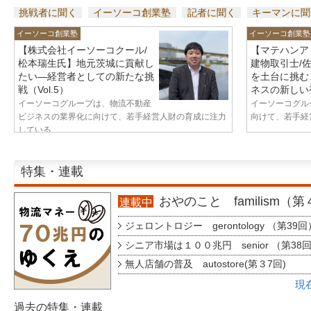
挑戦者に聞く
イーソーコ創業塾
記者に聞く
キーマンに聞
イーソーコ創業塾
イーソーコ創業塾
【株式会社イーソーコクール/
【マテハンア
松本瑞生氏】地元茨城に貢献し
建物取引士/
たい—経営者としての新たな挑
を土台に挑む
戦（Vol.5）
ネスの新しい視
イーソーコグループは、物流不動産
イーソーコグル
ビジネスの業界化に向けて、若手経営人財の育成に注力
向けて、若手経営
している...
特集・連載
おやのこと familism（
連載中
ジェロントロジー gerontology （第39回
シニア市場は１００兆円 senior （第38
無人店舗の普及 autostore(第３7回)
現
過去の特集・連載