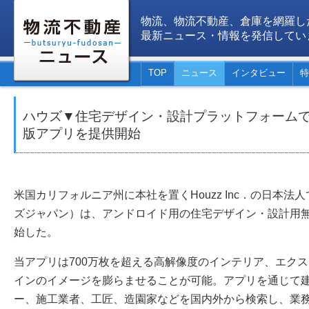
物流、物流不動産、倉庫を網羅し
最新ニュース・情報を発信してい
TOP
ニュース
インタビュー
特
ハウズ▼住宅デザイン・設計プラットフォーム
版アプリを提供開始
米国カリフォルニア州に本社を置くHouzz Inc．の日本法人であ
ズジャパン）は、アンドロイド用の住宅デザイン・設計用
始した。
当アプリは700万枚を超える高解像度のインテリア、エク
インのイメージを膨らませることが可能。アプリを通じて
ー、施工業者、工匠、造園家などを国内外から検索し、業