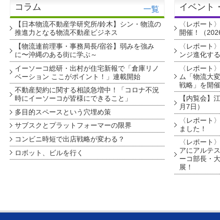
コラム
イベント
一覧
【日本物流不動産学研究所/鈴木】シン・物流の
〈レポート
推進力となる物流不動産ビジネス
開催！（202
【物流連前理事・事務局長/宿谷】弱みを強み
〈レポート〉
に〜沖縄のある街に学ぶ～
ンジ進化す
イーソーコ総研・出村が住宅新報で「倉庫リノ
〈レポート
ベーション ここがポイント！」連載開始
ム「物流大変
戦略」を開
不動産契約に関する相談急増中！「コロナ不況
時にイーソーコが皆様にできること」
【内覧会】江戸
月7日）
多目的スペースという穴埋め策
〈レポート〉
サブスクとプラットフォーマーの限界
ました！
コンビニ時短で出店戦略が変わる？
〈レポート〉
アにアルテ
ロボット、ビルを行く
ーコ部長・大
展！