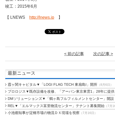
竣工：2015年6月
【 LNEWS
http://lnews.jp
】
< 前の記事
次の記事 >
最新ニュース
霞ヶ関キャピタル▼「LOGI FLAG TECH 東扇島I」開所
（8月6日）
プロロジス▼既存設備を改修、「アーバン東京東雲1」28年に提供
DMソリューションズ▼「鶴ヶ島フルフィルメントセンター」開設
REL▼「エルマックス富里物流センター」テナント募集開始
（7月1
小池都知事が淀橋市場の物流ＤＸ現場を視察
（7月16日）