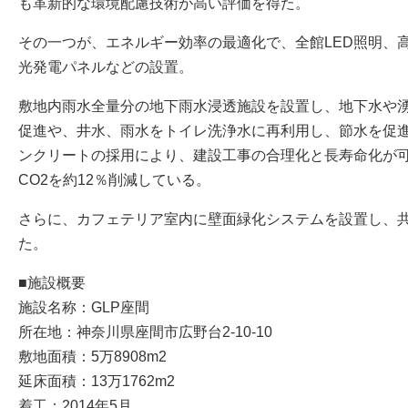
も革新的な環境配慮技術が高い評価を得た。
その一つが、エネルギー効率の最適化で、全館LED照明、
光発電パネルなどの設置。
敷地内雨水全量分の地下雨水浸透施設を設置し、地下水や
促進や、井水、雨水をトイレ洗浄水に再利用し、節水を促
ンクリートの採用により、建設工事の合理化と長寿命化が
CO2を約12％削減している。
さらに、カフェテリア室内に壁面緑化システムを設置し、
た。
■施設概要
施設名称：GLP座間
所在地：神奈川県座間市広野台2-10-10
敷地面積：5万8908m2
延床面積：13万1762m2
着工：2014年5月