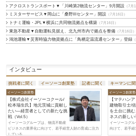
アクロストランスポート▼「川崎第2物流センター」9月開設
（7月
ミスターサービス▼岡山に「桑野IIIセンター」開設
（7月16日）
トナミ運輸・JPL▼横浜に共同物流拠点を構築
（7月16日）
東急不動産▼自動運転見据え、北九州市内で拠点を整備
（7月16日
鴻池運輸▼災害時協力物資拠点に「鳥栖定温流通センター」登録
（
インタビュー
挑戦者に聞く
イーソーコ創業塾
記者に聞く
キーマンに聞
イーソーコ創業塾
イーソーコ創業塾
【株式会社イーソーコクール/
【マテハンア
松本瑞生氏】地元茨城に貢献し
建物取引士/
たい—経営者としての新たな挑
を土台に挑む
戦（Vol.5）
ネスの新しい視
イーソーコグループは、物流不動産
イーソーコグル
ビジネスの業界化に向けて、若手経営人財の育成に注力
向けて、若手経営
している...