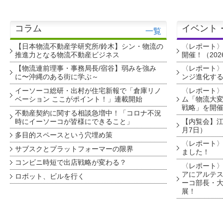
コラム
イベント
一覧
【日本物流不動産学研究所/鈴木】シン・物流の
〈レポート
推進力となる物流不動産ビジネス
開催！（202
【物流連前理事・事務局長/宿谷】弱みを強み
〈レポート〉
に〜沖縄のある街に学ぶ～
ンジ進化す
イーソーコ総研・出村が住宅新報で「倉庫リノ
〈レポート
ベーション ここがポイント！」連載開始
ム「物流大変
戦略」を開
不動産契約に関する相談急増中！「コロナ不況
時にイーソーコが皆様にできること」
【内覧会】江戸
月7日）
多目的スペースという穴埋め策
〈レポート〉
サブスクとプラットフォーマーの限界
ました！
コンビニ時短で出店戦略が変わる？
〈レポート〉
アにアルテ
ロボット、ビルを行く
ーコ部長・大
展！