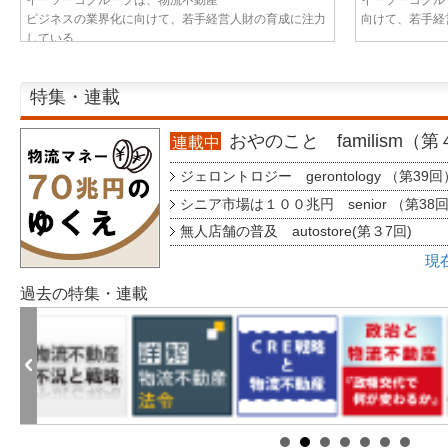
ビジネスの業界化に向けて、若手経営人財の育成に注力
向けて、若手経営
している...
特集・連載
おやのこと familism（
連載中
ジェロントロジー gerontology （第39回
シニア市場は１００兆円 senior （第38
無人店舗の普及 autostore(第３7回)
現
過去の特集・連載