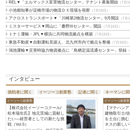
REL▼「エルマックス富里物流センター」テナント募集開始
（7月1
小池都知事が淀橋市場の物流ＤＸ現場を視察
（7月16日）
アクロストランスポート▼「川崎第2物流センター」9月開設
（7月
ミスターサービス▼岡山に「桑野IIIセンター」開設
（7月16日）
トナミ運輸・JPL▼横浜に共同物流拠点を構築
（7月16日）
東急不動産▼自動運転見据え、北九州市内で拠点を整備
（7月16日
鴻池運輸▼災害時協力物資拠点に「鳥栖定温流通センター」登録
（
インタビュー
挑戦者に聞く
イーソーコ創業塾
記者に聞く
キーマンに聞
イーソーコ創業塾
イーソーコ創業塾
【株式会社イーソーコクール/
【マテハンア
松本瑞生氏】地元茨城に貢献し
建物取引士/
たい—経営者としての新たな挑
を土台に挑む
戦（Vol.5）
ネスの新しい視
イーソーコグループは、物流不動産
イーソーコグル