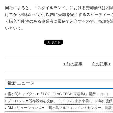
同社によると、「スタイルランド」における売却価格は相場
けてから概ね3～4か月以内に売却を完了するスピーディー
く購入可能性のある事業者に厳秘で紹介するので、売却を
いという。
< 前の記事
次の記事 >
最新ニュース
霞ヶ関キャピタル▼「LOGI FLAG TECH 東扇島I」開所
（8月6日）
プロロジス▼既存設備を改修、「アーバン東京東雲1」28年に提供
DMソリューションズ▼「鶴ヶ島フルフィルメントセンター」開設