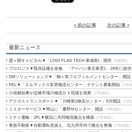
< 前の記事
次の記事 >
最新ニュース
霞ヶ関キャピタル▼「LOGI FLAG TECH 東扇島I」開所
（8月6日）
プロロジス▼既存設備を改修、「アーバン東京東雲1」28年に提供
DMソリューションズ▼「鶴ヶ島フルフィルメントセンター」開設
REL▼「エルマックス富里物流センター」テナント募集開始
（7月1
小池都知事が淀橋市場の物流ＤＸ現場を視察
（7月16日）
アクロストランスポート▼「川崎第2物流センター」9月開設
（7月
ミスターサービス▼岡山に「桑野IIIセンター」開設
（7月16日）
トナミ運輸・JPL▼横浜に共同物流拠点を構築
（7月16日）
東急不動産▼自動運転見据え、北九州市内で拠点を整備
（7月16日