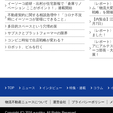
イーソーコ総研・出村が住宅新報で「倉庫リノ
〈レポート
ベーション ここがポイント！」連載開始
ム「物流大変
戦略」を開
不動産契約に関する相談急増中！「コロナ不況
時にイーソーコが皆様にできること」
【内覧会】江戸
月7日）
多目的スペースという穴埋め策
〈レポート〉
サブスクとプラットフォーマーの限界
ました！
コンビニ時短で出店戦略が変わる？
〈レポート〉
アにアルテ
ロボット、ビルを行く
ーコ部長・大
展！
TOP
ニュース
インタビュー
特集・連載
コラム
物流不動産ニュースについて
運営会社
プライバシーポリシー
Copyright (C) 2016
e-sohko
. All Rights Reserved.