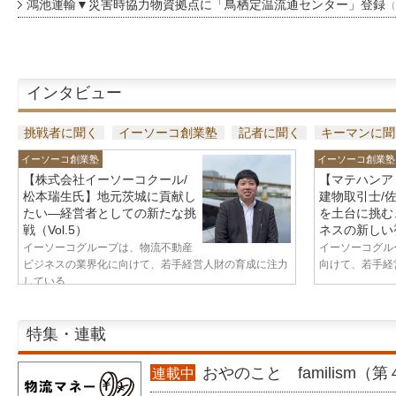
鴻池運輸▼災害時協力物資拠点に「鳥栖定温流通センター」登録
（
インタビュー
挑戦者に聞く
イーソーコ創業塾
記者に聞く
キーマンに聞
イーソーコ創業塾
イーソーコ創業塾
【株式会社イーソーコクール/
【マテハンア
松本瑞生氏】地元茨城に貢献し
建物取引士/
たい—経営者としての新たな挑
を土台に挑む
戦（Vol.5）
ネスの新しい視
イーソーコグループは、物流不動産
イーソーコグル
ビジネスの業界化に向けて、若手経営人財の育成に注力
向けて、若手経営
している...
特集・連載
おやのこと familism（
連載中