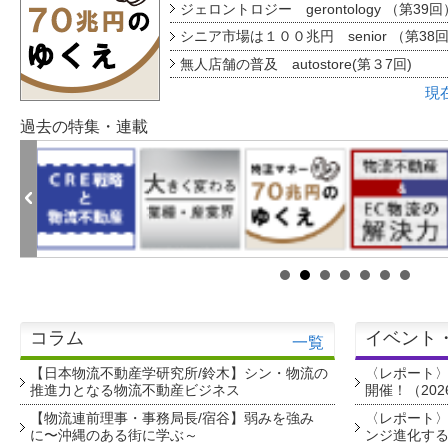
ジェロントロジー gerontology （第39回
シニア市場は１００兆円 senior （第38
無人店舗の普及 autostore(第３7回)
現
過去の特集・連載
コラム
イベント
一覧
【日本物流不動産学研究所/鈴木】シン・物流の
〈レポート
推進力となる物流不動産ビジネス
開催！（202
【物流連前理事・事務局長/宿谷】弱みを強み
〈レポート〉
に〜沖縄のある街に学ぶ～
ンジ進化す