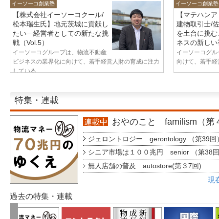
イーソーコ創業塾
イーソーコ創業塾
【株式会社イーソーコクール/
【マテハンア
松本瑞生氏】地元茨城に貢献し
建物取引士/
たい—経営者としての新たな挑
を土台に挑む
戦（Vol.5）
ネスの新しい視
イーソーコグループは、物流不動産
イーソーコグル
ビジネスの業界化に向けて、若手経営人財の育成に注力
向けて、若手経営
している...
特集・連載
おやのこと familism（
連載中
ジェロントロジー gerontology （第39回
シニア市場は１００兆円 senior （第38
無人店舗の普及 autostore(第３7回)
現
過去の特集・連載