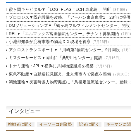
霞ヶ関キャピタル▼「LOGI FLAG TECH 東扇島I」開所
（8月6日）
プロロジス▼既存設備を改修、「アーバン東京東雲1」28年に提供
DMソリューションズ▼「鶴ヶ島フルフィルメントセンター」開設
REL▼「エルマックス富里物流センター」テナント募集開始
（7月1
小池都知事が淀橋市場の物流ＤＸ現場を視察
（7月16日）
アクロストランスポート▼「川崎第2物流センター」9月開設
（7月
ミスターサービス▼岡山に「桑野IIIセンター」開設
（7月16日）
トナミ運輸・JPL▼横浜に共同物流拠点を構築
（7月16日）
東急不動産▼自動運転見据え、北九州市内で拠点を整備
（7月16日
鴻池運輸▼災害時協力物資拠点に「鳥栖定温流通センター」登録
（
インタビュー
挑戦者に聞く
イーソーコ創業塾
記者に聞く
キーマンに聞