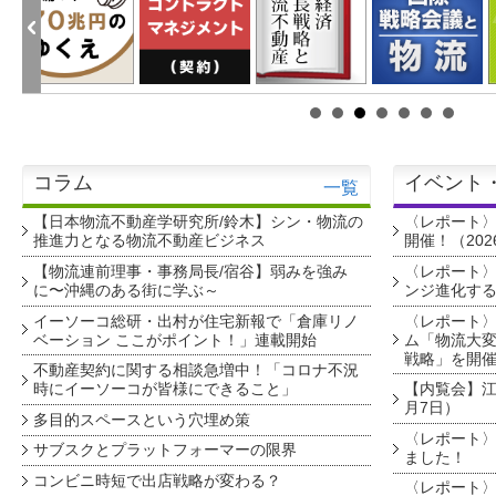
コラム
イベント
一覧
【日本物流不動産学研究所/鈴木】シン・物流の
〈レポート
推進力となる物流不動産ビジネス
開催！（202
【物流連前理事・事務局長/宿谷】弱みを強み
〈レポート〉
に〜沖縄のある街に学ぶ～
ンジ進化す
イーソーコ総研・出村が住宅新報で「倉庫リノ
〈レポート
ベーション ここがポイント！」連載開始
ム「物流大変
戦略」を開
不動産契約に関する相談急増中！「コロナ不況
時にイーソーコが皆様にできること」
【内覧会】江戸
月7日）
多目的スペースという穴埋め策
〈レポート〉
サブスクとプラットフォーマーの限界
ました！
コンビニ時短で出店戦略が変わる？
〈レポート〉