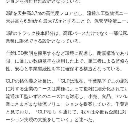
ションを持たせた設計となっている。
2階を天井高3.7mの高照度フロアとし、流通加工型物流ニ
天井高を6.5mから最大7.9mとすることで、保管型物流ニ
1階のトラック接車部分は、高床バースだけでなく一部低床
業種に訴求できる設計となっている。
全館LED照明を採用するなど環境に配慮し、耐震構造であ
限」に厳しい数値基準を採用した上で、第三者による監修
性、安心と事業継続性を常に確保する構造となっている。
GLPの帖佐義之社長は、「GLPは現在、千葉県下でこの施
に対する企業のニーズは業種によって複雑に細分化されている
流通加工型いずれのニーズにも対応し、小売、食品、アパ
業にさまざまな物流ソリューションを提案している。千葉
と見ており、『GLP柏II』を通じて、我々は今後も企業に
ーション実現の支援をしていく」と述べた。