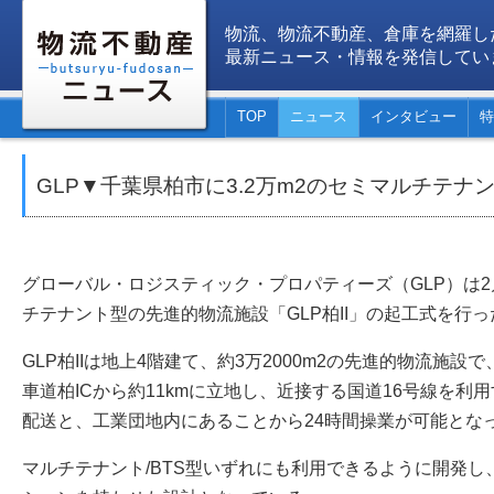
物流、物流不動産、倉庫を網羅し
最新ニュース・情報を発信してい
TOP
ニュース
インタビュー
特
GLP▼千葉県柏市に3.2万m2のセミマルチテ
グローバル・ロジスティック・プロパティーズ（GLP）は2
チテナント型の先進的物流施設「GLP柏II」の起工式を行っ
GLP柏IIは地上4階建て、約3万2000m2の先進的物流施設
車道柏ICから約11kmに立地し、近接する国道16号線を利
配送と、工業団地内にあることから24時間操業が可能とな
マルチテナント/BTS型いずれにも利用できるように開発