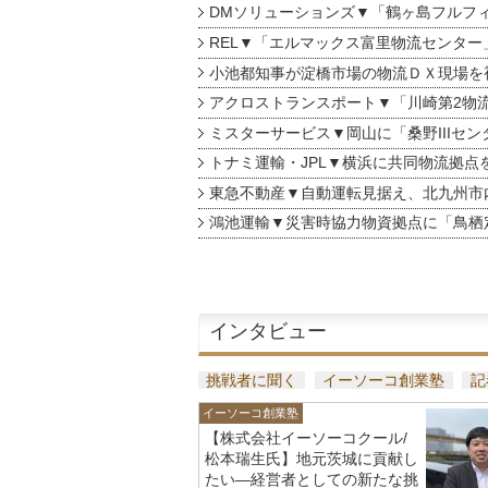
DMソリューションズ▼「鶴ヶ島フルフ
REL▼「エルマックス富里物流センター
小池都知事が淀橋市場の物流ＤＸ現場を
アクロストランスポート▼「川崎第2物
ミスターサービス▼岡山に「桑野IIIセン
トナミ運輸・JPL▼横浜に共同物流拠点
東急不動産▼自動運転見据え、北九州市
鴻池運輸▼災害時協力物資拠点に「鳥栖
インタビュー
挑戦者に聞く
イーソーコ創業塾
記
イーソーコ創業塾
【株式会社イーソーコクール/
松本瑞生氏】地元茨城に貢献し
たい—経営者としての新たな挑