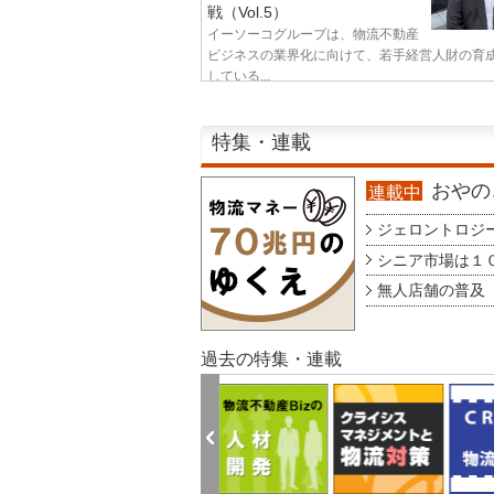
戦（Vol.5）
イーソーコグループは、物流不動産
ビジネスの業界化に向けて、若手経営人財の育
している...
特集・連載
おやのこ
連載中
ジェロントロジー g
シニア市場は１００
無人店舗の普及 au
過去の特集・連載