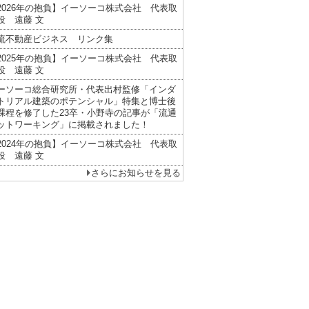
2026年の抱負】イーソーコ株式会社 代表取
役 遠藤 文
流不動産ビジネス リンク集
2025年の抱負】イーソーコ株式会社 代表取
役 遠藤 文
ーソーコ総合研究所・代表出村監修「インダ
トリアル建築のポテンシャル」特集と博士後
課程を修了した23卒・小野寺の記事が「流通
ットワーキング」に掲載されました！
2024年の抱負】イーソーコ株式会社 代表取
役 遠藤 文
さらにお知らせを見る