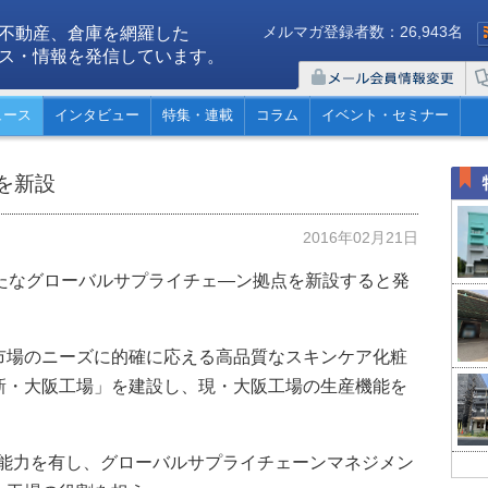
メルマガ登録者数：26,943名
不動産、倉庫を網羅した
ス・情報を発信しています。
ュース
インタビュー
特集・連載
コラム
イベント・セミナー
を新設
2016年02月21日
新たなグローバルサプライチェ―ン拠点を新設すると発
市場のニーズに的確に応える高品質なスキンケア化粧
新・大阪工場」を建設し、現・大阪工場の生産機能を
産能力を有し、グローバルサプライチェーンマネジメン