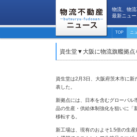
物流、物流
最新ニュー
TOP
ニ
資生堂▼大阪に物流旗艦拠点
資生堂は2月3日、大阪府茨木市に
表した。
新拠点には、日本を含むグローバル
品の生産・供給体制強化を狙いに「
移転する。
新工場は、現有のおよそ1.5倍の生