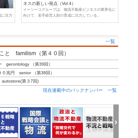
ネスの新しい視点（Vol.4）
イーソーコグループは、物流不動産ビジネスの業界化に
成に注力
向けて、若手経営人財の育成に注力している...
一覧
と familism（第４０回）
erontology （第39回）
兆円 senior （第38回）
tostore(第３7回)
現在連載中のバックナンバー 一覧