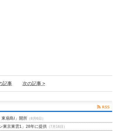
前の記事
次の記事 >
H 東扇島I」開所
（8月6日）
東京東雲1」28年に提供
（7月16日）