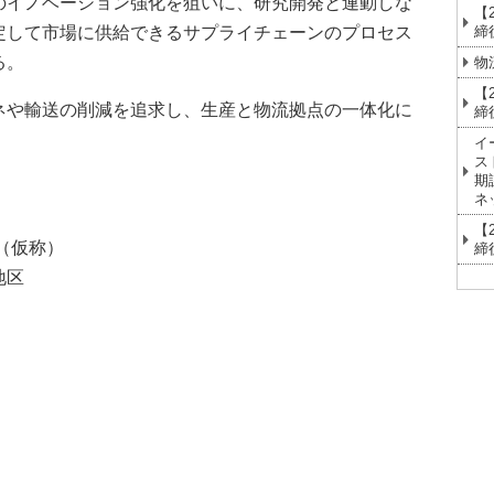
のイノベーション強化を狙いに、研究開発と連動しな
【
締
定して市場に供給できるサプライチェーンのプロセス
る。
物
【
ネや輸送の削減を追求し、生産と物流拠点の一体化に
締
イ
ス
期
ネ
【
（仮称）
締
地区