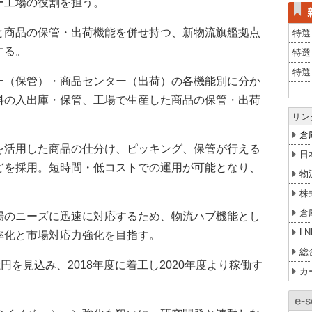
ー工場の役割を担う。
と商品の保管・出荷機能を併せ持つ、新物流旗艦拠点
特選
する。
特選
特選
ー（保管）・商品センター（出荷）の各機能別に分か
料の入出庫・保管、工場で生産した商品の保管・出荷
リン
倉
を活用した商品の仕分け、ピッキング、保管が行える
日
どを採用。短時間・低コストでの運用が可能となり、
物
株
倉
場のニーズに迅速に対応するため、物流ハブ機能とし
L
率化と市場対応力強化を目指す。
総
円を見込み、2018年度に着工し2020年度より稼働す
カ