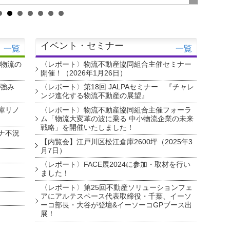
イベント・セミナー
一覧
一覧
・物流の
〈レポート〉物流不動産協同組合主催セミナー
開催！（2026年1月26日）
を強み
〈レポート〉第18回 JALPAセミナー 『チャレ
ンジ進化する物流不動産の展望』
庫リノ
〈レポート〉物流不動産協同組合主催フォーラ
ム「物流大変革の波に乗る 中小物流企業の未来
戦略」を開催いたしました！
ナ不況
【内覧会】江戸川区松江倉庫2600坪（2025年3
月7日）
〈レポート〉FACE展2024に参加・取材を行い
ました！
〈レポート〉第25回不動産ソリューションフェ
アにアルテスペース代表取締役・千葉、イーソ
ーコ部長・大谷が登壇&イーソーコGPブース出
展！