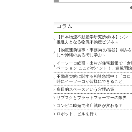
コラム
【日本物流不動産学研究所/鈴木】シン
推進力となる物流不動産ビジネス
【物流連前理事・事務局長/宿谷】弱み
に〜沖縄のある街に学ぶ～
イーソーコ総研・出村が住宅新報で「倉
ベーション ここがポイント！」連載開始
不動産契約に関する相談急増中！「コロ
時にイーソーコが皆様にできること」
多目的スペースという穴埋め策
サブスクとプラットフォーマーの限界
コンビニ時短で出店戦略が変わる？
ロボット、ビルを行く