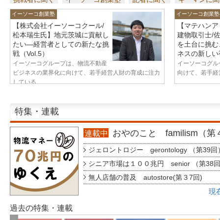
イーソーコ創業塾
イーソーコ創業塾
【株式会社イーソーコクール/
【マテハンア
松本瑞生氏】地元茨城に貢献し
建物取引士/
たい—経営者としての新たな挑
を土台に挑む
戦（Vol.5）
ネスの新しい視
イーソーコグループは、物流不動産
イーソーコグル
ビジネスの業界化に向けて、若手経営人財の育成に注力
向けて、若手経営
している...
特集・連載
おやのこと familism（
連載中
ジェロントロジー gerontology （第39回
シニア市場は１００兆円 senior （第38
無人店舗の普及 autostore(第３7回)
現
過去の特集・連載