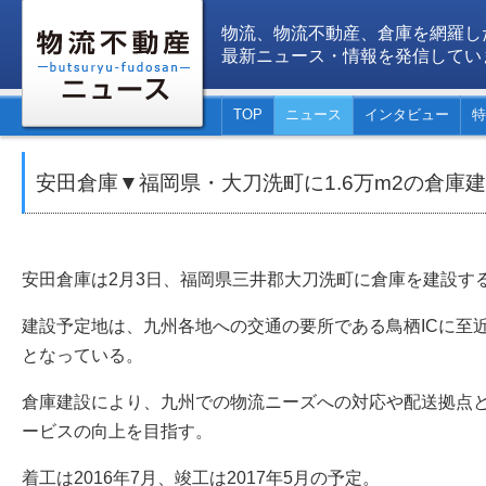
物流、物流不動産、倉庫を網羅し
最新ニュース・情報を発信してい
TOP
ニュース
インタビュー
特
安田倉庫▼福岡県・大刀洗町に1.6万m2の倉庫
安田倉庫は2月3日、福岡県三井郡大刀洗町に倉庫を建設す
建設予定地は、九州各地への交通の要所である鳥栖ICに至
となっている。
倉庫建設により、九州での物流ニーズへの対応や配送拠点
ービスの向上を目指す。
着工は2016年7月、竣工は2017年5月の予定。