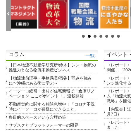
コラム
イベント
一覧
【日本物流不動産学研究所/鈴木】シン・物流の
〈レポート
推進力となる物流不動産ビジネス
開催！（202
【物流連前理事・事務局長/宿谷】弱みを強み
〈レポート〉
に〜沖縄のある街に学ぶ～
ンジ進化す
イーソーコ総研・出村が住宅新報で「倉庫リノ
〈レポート
ベーション ここがポイント！」連載開始
ム「物流大変
戦略」を開
不動産契約に関する相談急増中！「コロナ不況
時にイーソーコが皆様にできること」
【内覧会】江戸
月7日）
多目的スペースという穴埋め策
〈レポート〉
サブスクとプラットフォーマーの限界
ました！