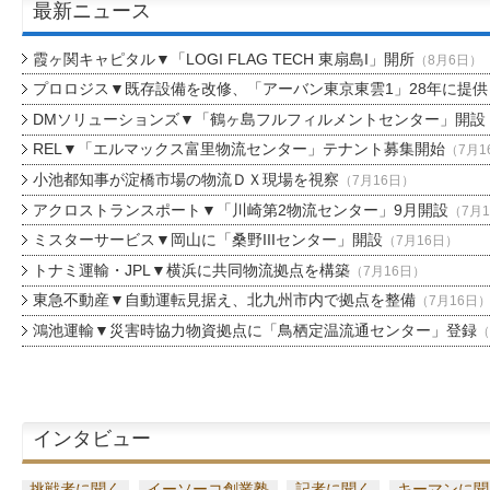
最新ニュース
霞ヶ関キャピタル▼「LOGI FLAG TECH 東扇島I」開所
（8月6日）
プロロジス▼既存設備を改修、「アーバン東京東雲1」28年に提供
DMソリューションズ▼「鶴ヶ島フルフィルメントセンター」開設
REL▼「エルマックス富里物流センター」テナント募集開始
（7月1
小池都知事が淀橋市場の物流ＤＸ現場を視察
（7月16日）
アクロストランスポート▼「川崎第2物流センター」9月開設
（7月
ミスターサービス▼岡山に「桑野IIIセンター」開設
（7月16日）
トナミ運輸・JPL▼横浜に共同物流拠点を構築
（7月16日）
東急不動産▼自動運転見据え、北九州市内で拠点を整備
（7月16日
鴻池運輸▼災害時協力物資拠点に「鳥栖定温流通センター」登録
（
インタビュー
挑戦者に聞く
イーソーコ創業塾
記者に聞く
キーマンに聞