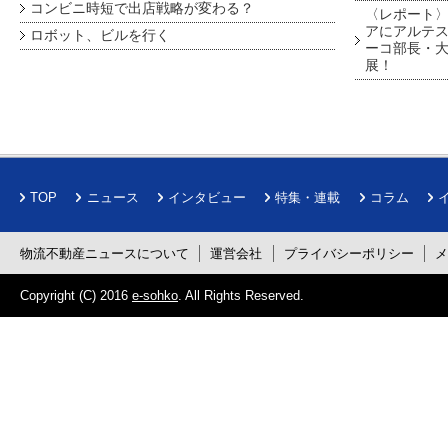
コンビニ時短で出店戦略が変わる？
〈レポート〉
アにアルテ
ロボット、ビルを行く
ーコ部長・大
展！
TOP
ニュース
インタビュー
特集・連載
コラム
物流不動産ニュースについて
運営会社
プライバシーポリシー
Copyright (C) 2016
e-sohko
. All Rights Reserved.