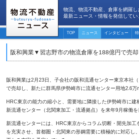
物流、物流不動産、倉庫を網羅し
最新ニュース・情報を発信してい
TOP
ニュース
インタビュー
特
阪和興業▼習志野市の物流倉庫を188億円で売
阪和興業は2月23日、子会社の阪和流通センター東京本社（
で売却し、新たに群馬県伊勢崎市に流通センター用地2.6万
HRC東京の能力の縮小と、需要地に隣接した伊勢崎市に建
新流通センター（北関東加工・流通拠点）を来年9月稼働を
新流通センターには、HRC東京からコラム切断・開先加工
を充実させ、首都圏・北関東の形鋼需要に積極的に対応し、