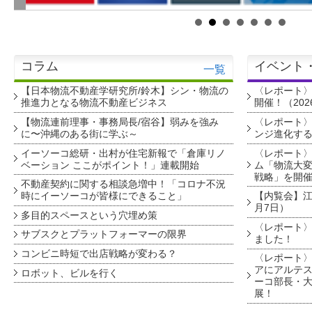
コラム
イベント
一覧
【日本物流不動産学研究所/鈴木】シン・物流の
〈レポート
推進力となる物流不動産ビジネス
開催！（202
【物流連前理事・事務局長/宿谷】弱みを強み
〈レポート〉
に〜沖縄のある街に学ぶ～
ンジ進化す
イーソーコ総研・出村が住宅新報で「倉庫リノ
〈レポート
ベーション ここがポイント！」連載開始
ム「物流大変
戦略」を開
不動産契約に関する相談急増中！「コロナ不況
時にイーソーコが皆様にできること」
【内覧会】江戸
月7日）
多目的スペースという穴埋め策
〈レポート〉
サブスクとプラットフォーマーの限界
ました！
コンビニ時短で出店戦略が変わる？
〈レポート〉
アにアルテ
ロボット、ビルを行く
ーコ部長・大
展！