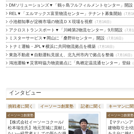
DMソリューションズ▼「鶴ヶ島フルフィルメントセンター」開設
REL▼「エルマックス富里物流センター」テナント募集開始
（7月1
小池都知事が淀橋市場の物流ＤＸ現場を視察
（7月16日）
アクロストランスポート▼「川崎第2物流センター」9月開設
（7月
ミスターサービス▼岡山に「桑野IIIセンター」開設
（7月16日）
トナミ運輸・JPL▼横浜に共同物流拠点を構築
（7月16日）
東急不動産▼自動運転見据え、北九州市内で拠点を整備
（7月16日
鴻池運輸▼災害時協力物資拠点に「鳥栖定温流通センター」登録
（
インタビュー
挑戦者に聞く
イーソーコ創業塾
記者に聞く
キーマンに聞
イーソーコ創業塾
イーソーコ創業塾
【株式会社イーソーコクール/
【マテハンア
松本瑞生氏】地元茨城に貢献し
建物取引士/
たい—経営者としての新たな挑
を土台に挑む