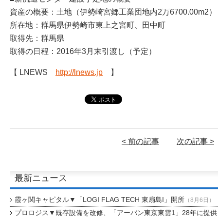
資産の概要：土地（伊勢崎宮郷工業団地内2万6700.00m2）
所在地：群馬県伊勢崎市東上之宮町、田中町
取得先：群馬県
取得の日程：2016年3月末引渡し（予定）
【 LNEWS
http://lnews.jp
】
< 前の記事
次の記事 >
最新ニュース
霞ヶ関キャピタル▼「LOGI FLAG TECH 東扇島I」開所
（8月6日）
プロロジス▼既存設備を改修、「アーバン東京東雲1」28年に提供