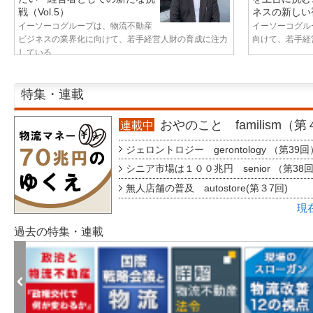
戦（Vol.5）
ネスの新しい視
イーソーコグループは、物流不動産
イーソーコグル
ビジネスの業界化に向けて、若手経営人財の育成に注力
向けて、若手経営
している...
特集・連載
おやのこと familism（
連載中
ジェロントロジー gerontology （第39回
シニア市場は１００兆円 senior （第38
無人店舗の普及 autostore(第３7回)
現
過去の特集・連載