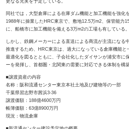
更なる充実を予定している。
同社では，大型倉庫による在庫ダム機能と加工機能を強化
1988年に操業したHRC東京で、敷地12.5万m2、保管能
に、船橋市に加工機能を備える3万m2の工場も有している
しかし、鉄鋼メーカーによる直送による商流が主流になる
推進するため、HRC東京は、過大になっている倉庫機能と
最適化を図るとともに、子会社化したダイサンが浦安市に保
ーを発揮し、首都圏・北関東の需要に対応できる体制を構
■譲渡資産の内容
名称：阪和流通センター東京本社土地及び建物等の一部
千葉県習志野市茜浜3-36
譲渡価額：188億4600万円
帳簿価額：63億8900万円
現況：物流倉庫
■新流通センター建設予定地の概要