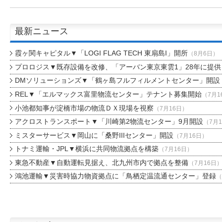
最新ニュース
霞ヶ関キャピタル▼「LOGI FLAG TECH 東扇島I」開所
（8月6日）
プロロジス▼既存設備を改修、「アーバン東京東雲1」28年に提供
DMソリューションズ▼「鶴ヶ島フルフィルメントセンター」開設
REL▼「エルマックス富里物流センター」テナント募集開始
（7月1
小池都知事が淀橋市場の物流ＤＸ現場を視察
（7月16日）
アクロストランスポート▼「川崎第2物流センター」9月開設
（7月
ミスターサービス▼岡山に「桑野IIIセンター」開設
（7月16日）
トナミ運輸・JPL▼横浜に共同物流拠点を構築
（7月16日）
東急不動産▼自動運転見据え、北九州市内で拠点を整備
（7月16日
鴻池運輸▼災害時協力物資拠点に「鳥栖定温流通センター」登録
（