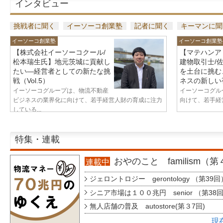
インタビュー
挑戦者に聞く
イーソーコ創業塾
記者に聞く
キーマンに聞
イーソーコ創業塾
イーソーコ創業塾
【株式会社イーソーコクール/
【マテハンア
松本瑞生氏】地元茨城に貢献し
建物取引士/
たい—経営者としての新たな挑
を土台に挑む
戦（Vol.5）
ネスの新しい視
イーソーコグループは、物流不動産
イーソーコグル
ビジネスの業界化に向けて、若手経営人財の育成に注力
向けて、若手経営
している...
特集・連載
おやのこと familism（
連載中
ジェロントロジー gerontology （第39回
シニア市場は１００兆円 senior （第38
無人店舗の普及 autostore(第３7回)
現