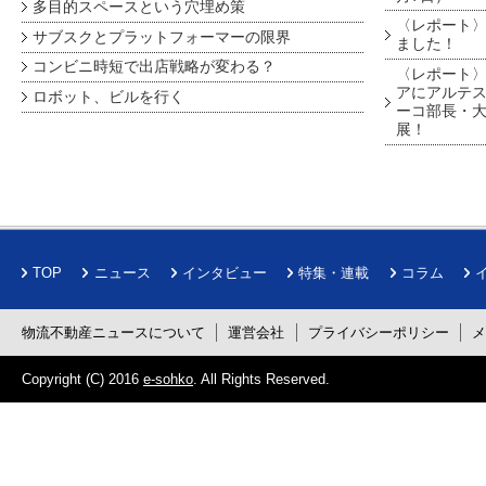
多目的スペースという穴埋め策
〈レポート〉
サブスクとプラットフォーマーの限界
ました！
コンビニ時短で出店戦略が変わる？
〈レポート〉
アにアルテ
ロボット、ビルを行く
ーコ部長・大
展！
TOP
ニュース
インタビュー
特集・連載
コラム
物流不動産ニュースについて
運営会社
プライバシーポリシー
Copyright (C) 2016
e-sohko
. All Rights Reserved.