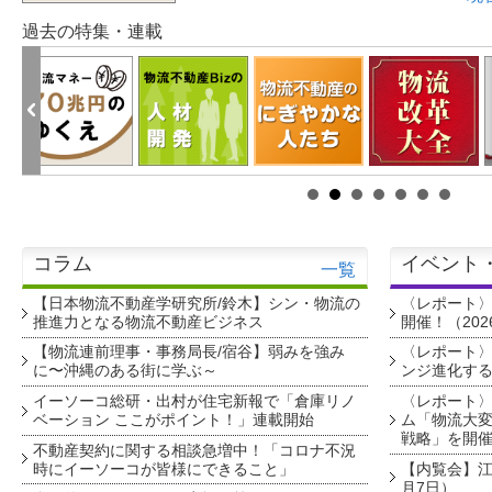
過去の特集・連載
コラム
イベント
一覧
【日本物流不動産学研究所/鈴木】シン・物流の
〈レポート
推進力となる物流不動産ビジネス
開催！（202
【物流連前理事・事務局長/宿谷】弱みを強み
〈レポート〉
に〜沖縄のある街に学ぶ～
ンジ進化す
イーソーコ総研・出村が住宅新報で「倉庫リノ
〈レポート
ベーション ここがポイント！」連載開始
ム「物流大変
戦略」を開
不動産契約に関する相談急増中！「コロナ不況
時にイーソーコが皆様にできること」
【内覧会】江戸
月7日）