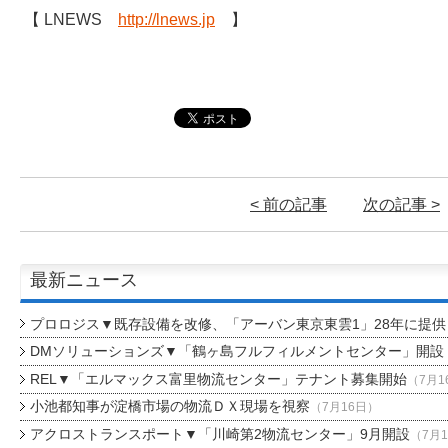
【 LNEWS
http://lnews.jp
】
< 前の記事
次の記事 >
最新ニュース
プロロジス▼既存設備を改修、「アーバン東京東雲1」28年に提供
DMソリューションズ▼「鶴ヶ島フルフィルメントセンター」開設
REL▼「エルマックス富里物流センター」テナント募集開始
（7月1
小池都知事が淀橋市場の物流ＤＸ現場を視察
（7月16日）
アクロストランスポート▼「川崎第2物流センター」9月開設
（7月