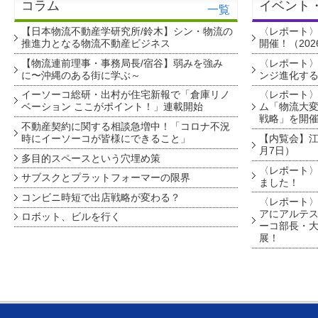
コラム
イベント
一覧
【日本物流不動産学研究所/鈴木】シン・物流の
〈レポート
推進力となる物流不動産ビジネス
開催！（202
【物流連前理事・事務局長/宿谷】弱みを強み
〈レポート〉
に〜沖縄のある街に学ぶ～
ンジ進化す
イーソーコ総研・出村が住宅新報で「倉庫リノ
〈レポート
ベーション ここがポイント！」連載開始
ム「物流大変
戦略」を開
不動産契約に関する相談急増中！「コロナ不況
時にイーソーコが皆様にできること」
【内覧会】江戸
月7日）
多目的スペースという穴埋め策
〈レポート〉
サブスクとプラットフォーマーの限界
ました！
コンビニ時短で出店戦略が変わる？
〈レポート〉
アにアルテ
ロボット、ビルを行く
ーコ部長・大
展！