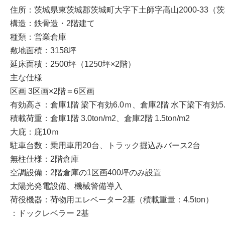
住所：茨城県東茨城郡茨城町大字下土師字高山2000-33（
構造：鉄骨造・2階建て
種類：営業倉庫
敷地面積：3158坪
延床面積：2500坪（1250坪×2階）
主な仕様
区画 3区画×2階＝6区画
有効高さ：倉庫1階 梁下有効6.0ｍ、倉庫2階 水下梁下有効5.
積載荷重：倉庫1階 3.0ton/m2、倉庫2階 1.5ton/m2
大庇：庇10ｍ
駐車台数：乗用車用20台、トラック掘込みバース2台
無柱仕様：2階倉庫
空調設備：2階倉庫の1区画400坪のみ設置
太陽光発電設備、機械警備導入
荷役機器：荷物用エレベーター2基（積載重量：4.5ton）
：ドックレベラー 2基