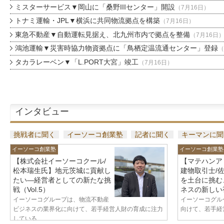
ミスターサービス▼岡山に「桑野IIIセンター」開設
（7月16日）
トナミ運輸・JPL▼横浜に共同物流拠点を構築
（7月16日）
東急不動産▼自動運転見据え、北九州市内で拠点を整備
（7月16日
鴻池運輸▼災害時協力物資拠点に「鳥栖定温流通センター」登録
（
タカラレーベン▼「L.PORT大宮」竣工
（7月16日）
インタビュー
挑戦者に聞く
イーソーコ創業塾
記者に聞く
キーマンに聞
イーソーコ創業塾
イーソーコ創業塾
【株式会社イーソーコクール/
【マテハンア
松本瑞生氏】地元茨城に貢献し
建物取引士/
たい—経営者としての新たな挑
を土台に挑む
戦（Vol.5）
ネスの新しい視
イーソーコグループは、物流不動産
イーソーコグル
ビジネスの業界化に向けて、若手経営人財の育成に注力
向けて、若手経営
している...