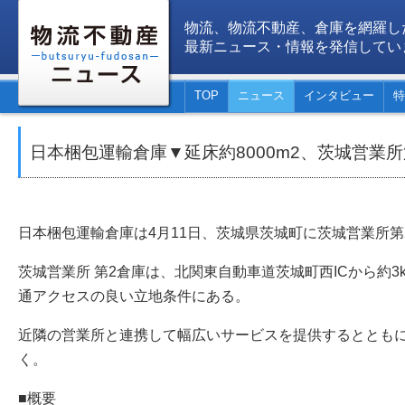
物流、物流不動産、倉庫を網羅し
最新ニュース・情報を発信してい
TOP
ニュース
インタビュー
特
日本梱包運輸倉庫▼延床約8000m2、茨城営業
日本梱包運輸倉庫は4月11日、茨城県茨城町に茨城営業所
茨城営業所 第2倉庫は、北関東自動車道茨城町西ICから約3
通アクセスの良い立地条件にある。
近隣の営業所と連携して幅広いサービスを提供するととも
く。
■概要