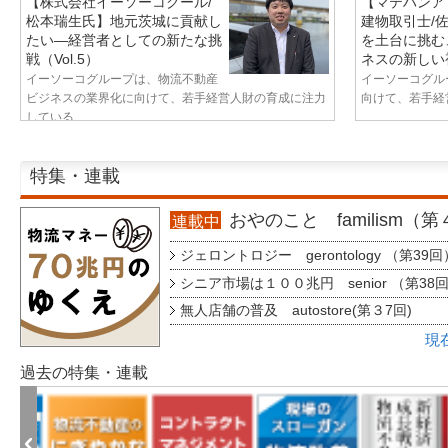
【株式会社イーソーコクール/
【マテハンア
松本瑞生氏】地元茨城に貢献し
建物取引士/
たい—経営者としての新たな挑
を土台に挑む
戦（Vol.5）
ネスの新しい視
イーソーコグループは、物流不動産
イーソーコグル
ビジネスの業界化に向けて、若手経営人財の育成に注力
向けて、若手経営
している...
特集・連載
おやのこと familism（
連載中
ジェロントロジー gerontology （第39回
シニア市場は１００兆円 senior （第38
無人店舗の普及 autostore(第３7回)
現
過去の特集・連載