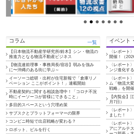
コラム
イベント
一覧
【日本物流不動産学研究所/鈴木】シン・物流の
〈レポート
推進力となる物流不動産ビジネス
開催！（202
【物流連前理事・事務局長/宿谷】弱みを強み
〈レポート〉
に〜沖縄のある街に学ぶ～
ンジ進化す
イーソーコ総研・出村が住宅新報で「倉庫リノ
〈レポート
ベーション ここがポイント！」連載開始
ム「物流大変
戦略」を開
不動産契約に関する相談急増中！「コロナ不況
時にイーソーコが皆様にできること」
【内覧会】江戸
月7日）
多目的スペースという穴埋め策
〈レポート〉
サブスクとプラットフォーマーの限界
ました！
コンビニ時短で出店戦略が変わる？
〈レポート〉
アにアルテ
ロボット、ビルを行く
ーコ部長・大