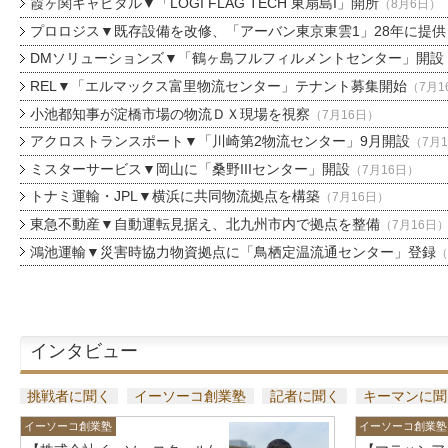
霞ヶ関キャピタル▼「LOGI FLAG TECH 東扇島I」開所
（8月6日）
プロロジス▼既存設備を改修、「アーバン東京東雲1」28年に提供
DMソリューションズ▼「鶴ヶ島フルフィルメントセンター」開設
REL▼「エルマックス富里物流センター」テナント募集開始
（7月1
小池都知事が淀橋市場の物流ＤＸ現場を視察
（7月16日）
アクロストランスポート▼「川崎第2物流センター」9月開設
（7月
ミスターサービス▼岡山に「桑野IIIセンター」開設
（7月16日）
トナミ運輸・JPL▼横浜に共同物流拠点を構築
（7月16日）
東急不動産▼自動運転見据え、北九州市内で拠点を整備
（7月16日
鴻池運輸▼災害時協力物資拠点に「鳥栖定温流通センター」登録
（
インタビュー
挑戦者に聞く
イーソーコ創業塾
記者に聞く
キーマンに聞
イーソーコ創業塾
イーソーコ創業塾