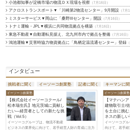
小池都知事が淀橋市場の物流ＤＸ現場を視察
（7月16日）
アクロストランスポート▼「川崎第2物流センター」9月開設
（7月
ミスターサービス▼岡山に「桑野IIIセンター」開設
（7月16日）
トナミ運輸・JPL▼横浜に共同物流拠点を構築
（7月16日）
東急不動産▼自動運転見据え、北九州市内で拠点を整備
（7月16日
鴻池運輸▼災害時協力物資拠点に「鳥栖定温流通センター」登録
（
インタビュー
挑戦者に聞く
イーソーコ創業塾
記者に聞く
キーマンに聞
イーソーコ創業塾
イーソーコ創業塾
【株式会社イーソーコクール/
【マテハンア
松本瑞生氏】地元茨城に貢献し
建物取引士/
たい—経営者としての新たな挑
を土台に挑む
戦（Vol.5）
ネスの新しい視
イーソーコグループは、物流不動産
イーソーコグル
ビジネスの業界化に向けて、若手経営人財の育成に注力
向けて、若手経営