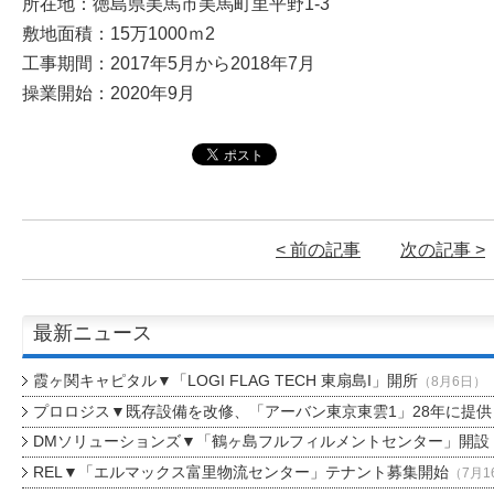
所在地：徳島県美馬市美馬町里平野1-3
敷地面積：15万1000ｍ2
工事期間：2017年5月から2018年7月
操業開始：2020年9月
< 前の記事
次の記事 >
最新ニュース
霞ヶ関キャピタル▼「LOGI FLAG TECH 東扇島I」開所
（8月6日）
プロロジス▼既存設備を改修、「アーバン東京東雲1」28年に提供
DMソリューションズ▼「鶴ヶ島フルフィルメントセンター」開設
REL▼「エルマックス富里物流センター」テナント募集開始
（7月1