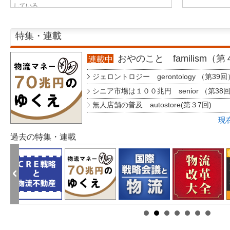
している...
特集・連載
おやのこと familism（
連載中
ジェロントロジー gerontology （第39回
シニア市場は１００兆円 senior （第38
無人店舗の普及 autostore(第３7回)
現
過去の特集・連載