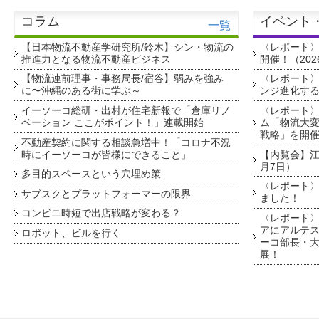
コラム
イベント
一覧
【日本物流不動産学研究所/鈴木】シン・物流の
〈レポート
推進力となる物流不動産ビジネス
開催！（202
【物流連前理事・事務局長/宿谷】弱みを強み
〈レポート〉
に〜沖縄のある街に学ぶ～
ンジ進化す
イーソーコ総研・出村が住宅新報で「倉庫リノ
〈レポート
ベーション ここがポイント！」連載開始
ム「物流大変
戦略」を開
不動産契約に関する相談急増中！「コロナ不況
時にイーソーコが皆様にできること」
【内覧会】江戸
月7日）
多目的スペースという穴埋め策
〈レポート〉
サブスクとプラットフォーマーの限界
ました！
コンビニ時短で出店戦略が変わる？
〈レポート〉
アにアルテ
ロボット、ビルを行く
ーコ部長・大
展！