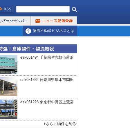
物流不動産ビジネスとは
esk051494 千葉県習志野市茜浜
esk051362 神奈川県厚木市岡田
esk051226 東京都中野区上鷺宮
さらに物件を見る