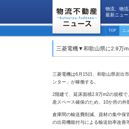
物流、物流
最新ニュー
TOP
ニ
三菱電機▼和歌山県に2.9万
三菱電機は6月15日、和歌山県岩出
ンター」が稼働する。
2階建て、延床面積2.9万m2の規
産スペース確保のため、10か所の外
倉庫間の輸送費削減、資材の集中保
の出荷機能付与による輸送効率改善