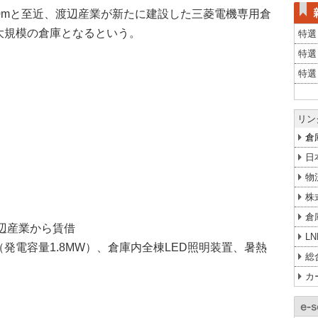
00mと至近、渡辺産業が新たに建設した三菱電機専用倉
大規模の倉庫となるという。
特選
特選
特選
リン
倉
日
物
株
倉
渡辺産業から賃借
L
発電容量1.8MW）、倉庫内全棟LED照明装置、暑熱
総
カ