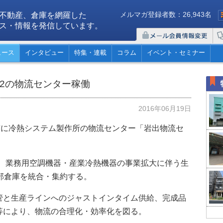
メルマガ登録者数：26,943名
不動産、倉庫を網羅した
ス・情報を発信しています。
ュース
インタビュー
特集・連載
コラム
イベント・セミナー
m2の物流センター稼働
2016年06月19日
市に冷熱システム製作所の物流センター「岩出物流セ
模で、業務用空調機器・産業冷熱機器の事業拡大に伴う生
部倉庫を統合・集約する。
管と生産ラインへのジャストインタイム供給、完成品
等により、物流の合理化・効率化を図る。