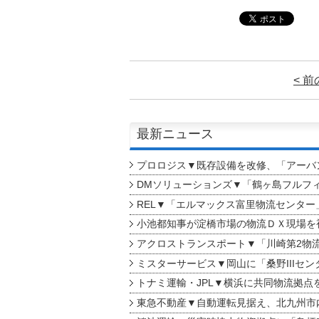
< 
最新ニュース
プロロジス▼既存設備を改修、「アーバン
DMソリューションズ▼「鶴ヶ島フルフ
REL▼「エルマックス富里物流センター
小池都知事が淀橋市場の物流ＤＸ現場を
アクロストランスポート▼「川崎第2物
ミスターサービス▼岡山に「桑野IIIセン
トナミ運輸・JPL▼横浜に共同物流拠点
東急不動産▼自動運転見据え、北九州市