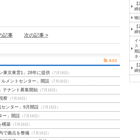
【
締
物
【
締
前の記事
次の記事 >
イ
ス
期
ネ
【
締
東京東雲1」28年に提供
（7月16日）
ィルメントセンター」開設
（7月16日）
」テナント募集開始
（7月16日）
視察
（7月16日）
流センター」9月開設
（7月16日）
ター」開設
（7月16日）
を構築
（7月16日）
内で拠点を整備
（7月16日）