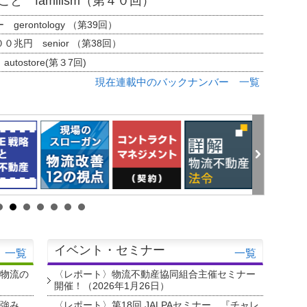
と familism（第４０回）
erontology （第39回）
兆円 senior （第38回）
tostore(第３7回)
現在連載中のバックナンバー 一覧
イベント・セミナー
一覧
一覧
・物流の
〈レポート〉物流不動産協同組合主催セミナー
開催！（2026年1月26日）
を強み
〈レポート〉第18回 JALPAセミナー 『チャレ