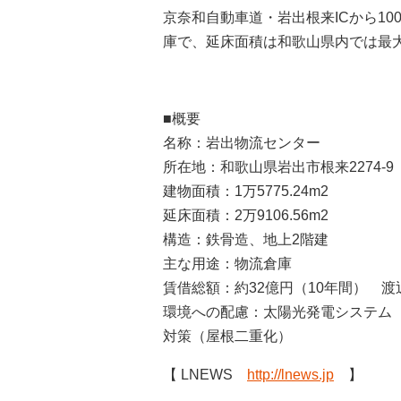
京奈和自動車道・岩出根来ICから1
庫で、延床面積は和歌山県内では最
■概要
名称：岩出物流センター
所在地：和歌山県岩出市根来2274-9
建物面積：1万5775.24m2
延床面積：2万9106.56m2
構造：鉄骨造、地上2階建
主な用途：物流倉庫
賃借総額：約32億円（10年間） 
環境への配慮：太陽光発電システム（
対策（屋根二重化）
【 LNEWS
http://lnews.jp
】