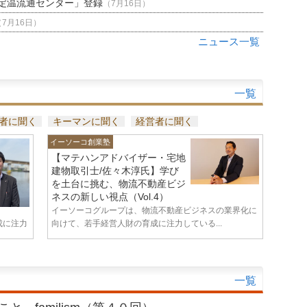
定温流通センター」登録
（7月16日）
（7月16日）
ニュース一覧
一覧
者に聞く
キーマンに聞く
経営者に聞く
イーソーコ創業塾
【マテハンアドバイザー・宅地
建物取引士/佐々木淳氏】学び
を土台に挑む、物流不動産ビジ
ネスの新しい視点（Vol.4）
イーソーコグループは、物流不動産ビジネスの業界化に
成に注力
向けて、若手経営人財の育成に注力している...
一覧