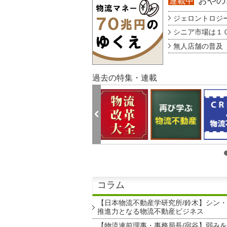
おやのこ
連載中
ジェロントロジー g
シニア市場は１００
無人店舗の普及 au
過去の特集・連載
コラム
【日本物流不動産学研究所/鈴木】シン
推進力となる物流不動産ビジネス
【物流連前理事・事務局長/宿谷】弱み