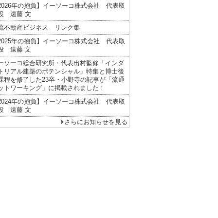
2026年の抱負】イーソーコ株式会社 代表取
役 遠藤 文
流不動産ビジネス リンク集
2025年の抱負】イーソーコ株式会社 代表取
役 遠藤 文
ーソーコ総合研究所・代表出村監修「インダ
トリアル建築のポテンシャル」特集と博士後
課程を修了した23卒・小野寺の記事が「流通
ットワーキング」に掲載されました！
2024年の抱負】イーソーコ株式会社 代表取
役 遠藤 文
さらにお知らせを見る