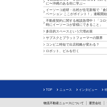
に〜沖縄のある街に学ぶ～
イーソーコ総研・出村が住宅新報で「倉
ベーション ここがポイント！」連載開始
不動産契約に関する相談急増中！「コロ
時にイーソーコが皆様にできること」
多目的スペースという穴埋め策
サブスクとプラットフォーマーの限界
コンビニ時短で出店戦略が変わる？
ロボット、ビルを行く
TOP
ニュース
インタビュー
物流不動産ニュースについて
運営会社