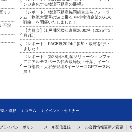
ンジ進化する物流不動産の展望』
庫リノ
〈レポート〉物流不動産協同組合主催フォーラ
ム「物流大変革の波に乗る 中小物流企業の未来
戦略」を開催いたしました！
ナ不況
【内覧会】江戸川区松江倉庫2600坪（2025年3
月7日）
〈レポート〉FACE展2024に参加・取材を行い
ました！
〈レポート〉第25回不動産ソリューションフェ
アにアルテスペース代表取締役・千葉、イーソ
ーコ部長・大谷が登壇&イーソーコGPブース出
展！
特集・連載
コラム
イベント・セミナー
プライバシーポリシー
メール配信登録
メール会員情報更新／変更