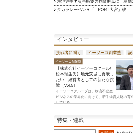
鴻池運輸▼災害時協力物資拠点に「鳥栖
タカラレーベン▼「L.PORT大宮」竣工
インタビュー
挑戦者に聞く
イーソーコ創業塾
記
イーソーコ創業塾
【株式会社イーソーコクール/
松本瑞生氏】地元茨城に貢献し
たい—経営者としての新たな挑
戦（Vol.5）
イーソーコグループは、物流不動産
ビジネスの業界化に向けて、若手経営人財の育
している...
特集・連載