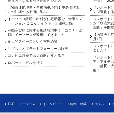
推進力となる物流不動産ビジネス
開催！（202
【物流連前理事・事務局長/宿谷】弱みを強み
〈レポート〉
に〜沖縄のある街に学ぶ～
ンジ進化す
イーソーコ総研・出村が住宅新報で「倉庫リノ
〈レポート
ベーション ここがポイント！」連載開始
ム「物流大変
戦略」を開
不動産契約に関する相談急増中！「コロナ不況
時にイーソーコが皆様にできること」
【内覧会】江戸
月7日）
多目的スペースという穴埋め策
〈レポート〉
サブスクとプラットフォーマーの限界
ました！
コンビニ時短で出店戦略が変わる？
〈レポート〉
アにアルテ
ロボット、ビルを行く
ーコ部長・大
展！
TOP
ニュース
インタビュー
特集・連載
コラム