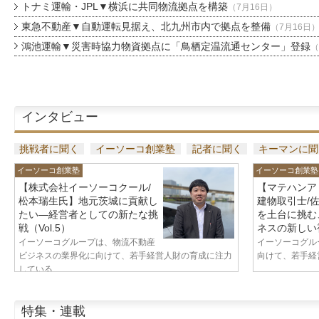
トナミ運輸・JPL▼横浜に共同物流拠点を構築
（7月16日）
東急不動産▼自動運転見据え、北九州市内で拠点を整備
（7月16日
鴻池運輸▼災害時協力物資拠点に「鳥栖定温流通センター」登録
（
インタビュー
挑戦者に聞く
イーソーコ創業塾
記者に聞く
キーマンに聞
イーソーコ創業塾
イーソーコ創業塾
【株式会社イーソーコクール/
【マテハンア
松本瑞生氏】地元茨城に貢献し
建物取引士/
たい—経営者としての新たな挑
を土台に挑む
戦（Vol.5）
ネスの新しい視
イーソーコグループは、物流不動産
イーソーコグル
ビジネスの業界化に向けて、若手経営人財の育成に注力
向けて、若手経営
している...
特集・連載