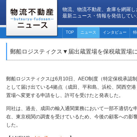
物流、物流不動産、倉庫を網羅し
最新ニュース・情報を発信してい
TOP
ニュース
インタビュー
特
郵船ロジスティクス▼届出蔵置場を保税蔵置場
郵船ロジスティクスは6月10日、AEO制度（特定保税承認
として届け出ている4拠点（成田、平和島、浜松、関西空港
置場へ変更する申請をし、許可を受けたと発表した。
同社は、過去、成田の輸入通関業務において一部不適切な
在、東京税関の調査を受けているため、今後の顧客への影
した。