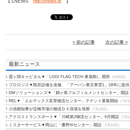
【 LNEWS
http://lnews.jp
】
< 前の記事
次の記事 >
最新ニュース
霞ヶ関キャピタル▼「LOGI FLAG TECH 東扇島I」開所
（8月6日）
プロロジス▼既存設備を改修、「アーバン東京東雲1」28年に提供
DMソリューションズ▼「鶴ヶ島フルフィルメントセンター」開設
REL▼「エルマックス富里物流センター」テナント募集開始
（7月1
小池都知事が淀橋市場の物流ＤＸ現場を視察
（7月16日）
アクロストランスポート▼「川崎第2物流センター」9月開設
（7月
ミスターサービス▼岡山に「桑野IIIセンター」開設
（7月16日）