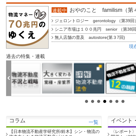
おやのこと familism（
連載中
ジェロントロジー gerontology （第39回
シニア市場は１００兆円 senior （第38
無人店舗の普及 autostore(第３7回)
現
過去の特集・連載
コラム
イベント
一覧
【日本物流不動産学研究所/鈴木】シン・物流の
〈レポート