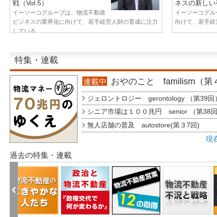
戦（Vol.5）
ネスの新しい視
イーソーコグループは、物流不動産
イーソーコグル
ビジネスの業界化に向けて、若手経営人財の育成に注力
向けて、若手経営
している...
特集・連載
おやのこと familism（
連載中
ジェロントロジー gerontology （第39回
シニア市場は１００兆円 senior （第38
無人店舗の普及 autostore(第３7回)
現
過去の特集・連載