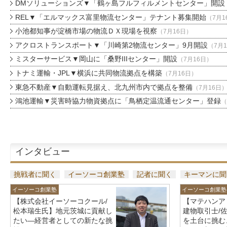
DMソリューションズ▼「鶴ヶ島フルフィルメントセンター」開設
REL▼「エルマックス富里物流センター」テナント募集開始
（7月1
小池都知事が淀橋市場の物流ＤＸ現場を視察
（7月16日）
アクロストランスポート▼「川崎第2物流センター」9月開設
（7月
ミスターサービス▼岡山に「桑野IIIセンター」開設
（7月16日）
トナミ運輸・JPL▼横浜に共同物流拠点を構築
（7月16日）
東急不動産▼自動運転見据え、北九州市内で拠点を整備
（7月16日
鴻池運輸▼災害時協力物資拠点に「鳥栖定温流通センター」登録
（
インタビュー
挑戦者に聞く
イーソーコ創業塾
記者に聞く
キーマンに聞
イーソーコ創業塾
イーソーコ創業塾
【株式会社イーソーコクール/
【マテハンア
松本瑞生氏】地元茨城に貢献し
建物取引士/
たい—経営者としての新たな挑
を土台に挑む