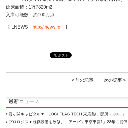
延床面積：1万7820m2
入庫可能数：約100万点
【 LNEWS
http://lnews.jp
】
< 前の記事
次の記事 >
最新ニュース
霞ヶ関キャピタル▼「LOGI FLAG TECH 東扇島I」開所
（8月6日）
プロロジス▼既存設備を改修、「アーバン東京東雲1」28年に提供