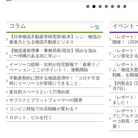
コラム
イベント
一覧
【日本物流不動産学研究所/鈴木】シン・物流の
〈レポート
推進力となる物流不動産ビジネス
開催！（202
【物流連前理事・事務局長/宿谷】弱みを強み
〈レポート〉
に〜沖縄のある街に学ぶ～
ンジ進化す
イーソーコ総研・出村が住宅新報で「倉庫リノ
〈レポート
ベーション ここがポイント！」連載開始
ム「物流大変
戦略」を開
不動産契約に関する相談急増中！「コロナ不況
時にイーソーコが皆様にできること」
【内覧会】江戸
月7日）
多目的スペースという穴埋め策
〈レポート〉
サブスクとプラットフォーマーの限界
ました！
コンビニ時短で出店戦略が変わる？
〈レポート〉
アにアルテ
ロボット、ビルを行く
ーコ部長・大
展！