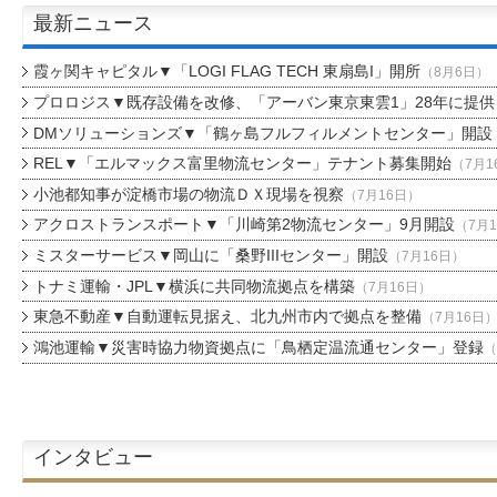
最新ニュース
霞ヶ関キャピタル▼「LOGI FLAG TECH 東扇島I」開所
（8月6日）
プロロジス▼既存設備を改修、「アーバン東京東雲1」28年に提供
DMソリューションズ▼「鶴ヶ島フルフィルメントセンター」開設
REL▼「エルマックス富里物流センター」テナント募集開始
（7月1
小池都知事が淀橋市場の物流ＤＸ現場を視察
（7月16日）
アクロストランスポート▼「川崎第2物流センター」9月開設
（7月
ミスターサービス▼岡山に「桑野IIIセンター」開設
（7月16日）
トナミ運輸・JPL▼横浜に共同物流拠点を構築
（7月16日）
東急不動産▼自動運転見据え、北九州市内で拠点を整備
（7月16日
鴻池運輸▼災害時協力物資拠点に「鳥栖定温流通センター」登録
（
インタビュー