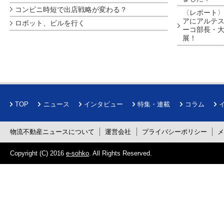
コンビニ時短で出店戦略が変わる？
〈レポート〉
アにアルテ
ロボット、ビルを行く
ーコ部長・大
展！
TOP
ニュース
インタビュー
特集・連載
コラム
物流不動産ニュースについて
運営会社
プライバシーポリシー
Copyright (C) 2016
e-sohko
. All Rights Reserved.