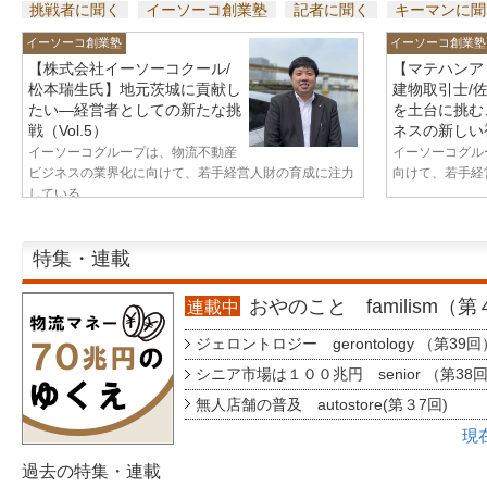
挑戦者に聞く
イーソーコ創業塾
記者に聞く
キーマンに聞
イーソーコ創業塾
イーソーコ創業塾
【株式会社イーソーコクール/
【マテハンア
松本瑞生氏】地元茨城に貢献し
建物取引士/
たい—経営者としての新たな挑
を土台に挑む
戦（Vol.5）
ネスの新しい視
イーソーコグループは、物流不動産
イーソーコグル
ビジネスの業界化に向けて、若手経営人財の育成に注力
向けて、若手経営
している...
特集・連載
おやのこと familism（
連載中
ジェロントロジー gerontology （第39回
シニア市場は１００兆円 senior （第38
無人店舗の普及 autostore(第３7回)
現
過去の特集・連載