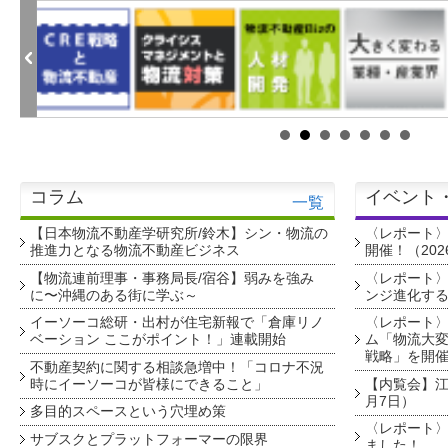
コラム
イベント
一覧
【日本物流不動産学研究所/鈴木】シン・物流の
〈レポート
推進力となる物流不動産ビジネス
開催！（202
【物流連前理事・事務局長/宿谷】弱みを強み
〈レポート〉
に〜沖縄のある街に学ぶ～
ンジ進化す
イーソーコ総研・出村が住宅新報で「倉庫リノ
〈レポート
ベーション ここがポイント！」連載開始
ム「物流大変
戦略」を開
不動産契約に関する相談急増中！「コロナ不況
時にイーソーコが皆様にできること」
【内覧会】江戸
月7日）
多目的スペースという穴埋め策
〈レポート〉
サブスクとプラットフォーマーの限界
ました！