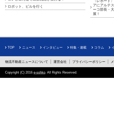
〈レポート〉
アにアルテ
ロボット、ビルを行く
ーコ部長・大
展！
TOP
ニュース
インタビュー
特集・連載
コラム
物流不動産ニュースについて
運営会社
プライバシーポリシー
Copyright (C) 2016
e-sohko
. All Rights Reserved.