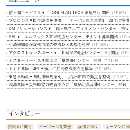
霞ヶ関キャピタル▼「LOGI FLAG TECH 東扇島I」開所
（8月6日）
プロロジス▼既存設備を改修、「アーバン東京東雲1」28年に提供
DMソリューションズ▼「鶴ヶ島フルフィルメントセンター」開設
REL▼「エルマックス富里物流センター」テナント募集開始
（7月1
小池都知事が淀橋市場の物流ＤＸ現場を視察
（7月16日）
アクロストランスポート▼「川崎第2物流センター」9月開設
（7月
ミスターサービス▼岡山に「桑野IIIセンター」開設
（7月16日）
トナミ運輸・JPL▼横浜に共同物流拠点を構築
（7月16日）
東急不動産▼自動運転見据え、北九州市内で拠点を整備
（7月16日
鴻池運輸▼災害時協力物資拠点に「鳥栖定温流通センター」登録
（
インタビュー
挑戦者に聞く
イーソーコ創業塾
記者に聞く
キーマンに聞