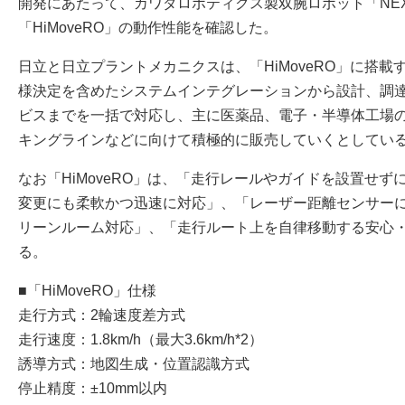
開発にあたって、カワダロボティクス製双腕ロボット「NEX
「HiMoveRO」の動作性能を確認した。
日立と日立プラントメカニクスは、「HiMoveRO」に搭
様決定を含めたシステムインテグレーションから設計、調
ビスまでを一括で対応し、主に医薬品、電子・半導体工場
キングラインなどに向けて積極的に販売していくとしてい
なお「HiMoveRO」は、「走行レールやガイドを設置せ
変更にも柔軟かつ迅速に対応」、「レーザー距離センサー
リーンルーム対応」、「走行ルート上を自律移動する安心
る。
■「HiMoveRO」仕様
走行方式：2輪速度差方式
走行速度：1.8km/h（最大3.6km/h*2）
誘導方式：地図生成・位置認識方式
停止精度：±10mm以内