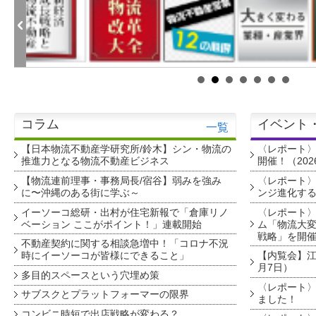
コラム
イベント
一覧
【日本物流不動産学研究所/鈴木】シン・物流の
〈レポート
推進力となる物流不動産ビジネス
開催！（202
【物流連前理事・事務局長/宿谷】弱みを強み
〈レポート〉
に〜沖縄のある街に学ぶ～
ンジ進化す
イーソーコ総研・出村が住宅新報で「倉庫リノ
〈レポート
ベーション ここがポイント！」連載開始
ム「物流大変
戦略」を開
不動産契約に関する相談急増中！「コロナ不況
時にイーソーコが皆様にできること」
【内覧会】江戸
月7日）
多目的スペースという穴埋め策
〈レポート〉
サブスクとプラットフォーマーの限界
ました！
コンビニ時短で出店戦略が変わる？