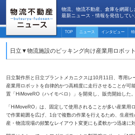
物流、物流不動産、倉庫を網羅し
最新ニュース・情報を発信してい
TOP
ニュース
インタビュー
特
日立▼物流施設のピッキング向け産業用ロボッ
日立製作所と日立プラントメカニクスは10月11日、専用
産業用ロボットを自律的かつ高精度に走行させることが可
置「HiMoveRO（ハイモベロ）」を開発し、販売開始した
「HiMoveRO」は、固定して使用されることが多い産業
で作業範囲を広げ、1台で複数の作業を行えるため、生産性
産・物流現場の頻繁なレイアウト変更にも柔軟かつ迅速に