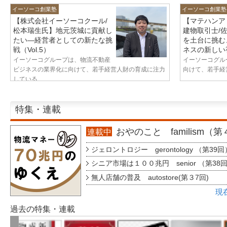
イーソーコ創業塾
イーソーコ創業塾
【株式会社イーソーコクール/
【マテハンア
松本瑞生氏】地元茨城に貢献し
建物取引士/
たい—経営者としての新たな挑
を土台に挑む
戦（Vol.5）
ネスの新しい視
イーソーコグループは、物流不動産
イーソーコグル
ビジネスの業界化に向けて、若手経営人財の育成に注力
向けて、若手経営
している...
特集・連載
おやのこと familism（
連載中
ジェロントロジー gerontology （第39回
シニア市場は１００兆円 senior （第38
無人店舗の普及 autostore(第３7回)
現
過去の特集・連載