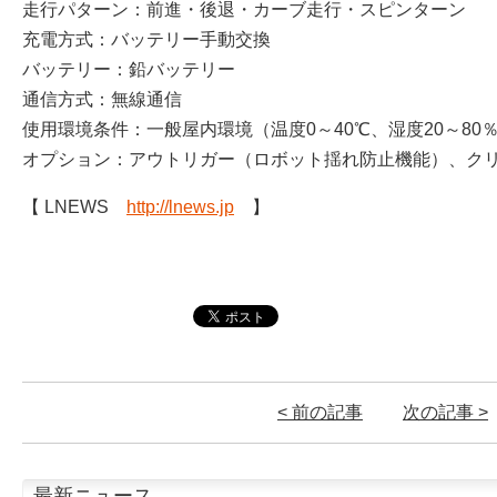
走行パターン：前進・後退・カーブ走行・スピンターン
充電方式：バッテリー手動交換
バッテリー：鉛バッテリー
通信方式：無線通信
使用環境条件：一般屋内環境（温度0～40℃、湿度20～8
オプション：アウトリガー（ロボット揺れ防止機能）、ク
【 LNEWS
http://lnews.jp
】
< 前の記事
次の記事 >
最新ニュース