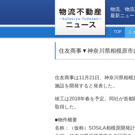
物流、物流
最新ニュー
TOP
ニ
住友商事▼神奈川県相模原市に
住友商事は11月21日、神奈川県相模
施設を開発すると発表した。
竣工は2018年春を予定。同社が首
取得した。
■物件概要
名称：（仮称）SOSiLA相模原開発