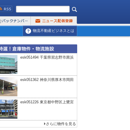
物流不動産ビジネスとは
esk051494 千葉県習志野市茜浜
esk051362 神奈川県厚木市岡田
esk051226 東京都中野区上鷺宮
さらに物件を見る