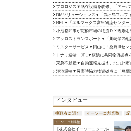
プロロジス▼既存設備を改修、「アーバン
DMソリューションズ▼「鶴ヶ島フルフ
REL▼「エルマックス富里物流センター
小池都知事が淀橋市場の物流ＤＸ現場を
アクロストランスポート▼「川崎第2物
ミスターサービス▼岡山に「桑野IIIセン
トナミ運輸・JPL▼横浜に共同物流拠点
東急不動産▼自動運転見据え、北九州市
鴻池運輸▼災害時協力物資拠点に「鳥栖
インタビュー
挑戦者に聞く
イーソーコ創業塾
記
イーソーコ創業塾
【株式会社イーソーコクール/