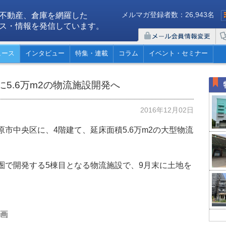
メルマガ登録者数：26,943名
不動産、倉庫を網羅した
ス・情報を発信しています。
ュース
インタビュー
特集・連載
コラム
イベント・セミナー
5.6万m2の物流施設開発へ
2016年12月02日
原市中央区に、4階建て、延床面積5.6万m2の大型物流
都圏で開発する5棟目となる物流施設で、9月末に土地を
計画