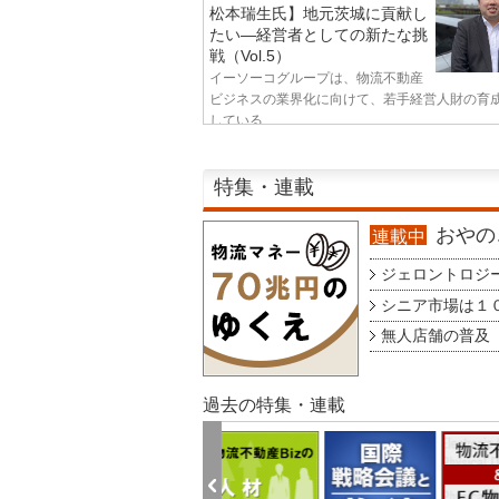
松本瑞生氏】地元茨城に貢献し
たい—経営者としての新たな挑
戦（Vol.5）
イーソーコグループは、物流不動産
ビジネスの業界化に向けて、若手経営人財の育
している...
特集・連載
おやのこ
連載中
ジェロントロジー g
シニア市場は１００
無人店舗の普及 au
過去の特集・連載