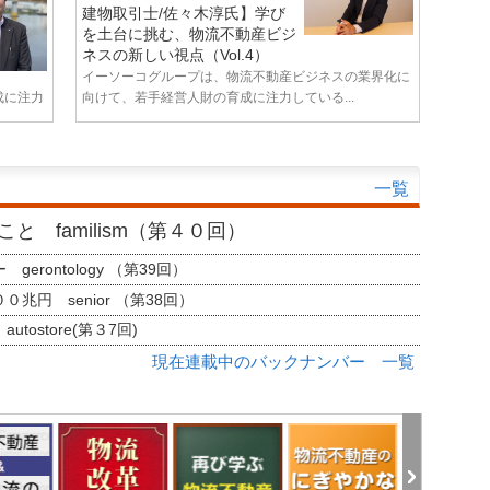
建物取引士/佐々木淳氏】学び
を土台に挑む、物流不動産ビジ
ネスの新しい視点（Vol.4）
イーソーコグループは、物流不動産ビジネスの業界化に
成に注力
向けて、若手経営人財の育成に注力している...
一覧
と familism（第４０回）
erontology （第39回）
兆円 senior （第38回）
tostore(第３7回)
現在連載中のバックナンバー 一覧