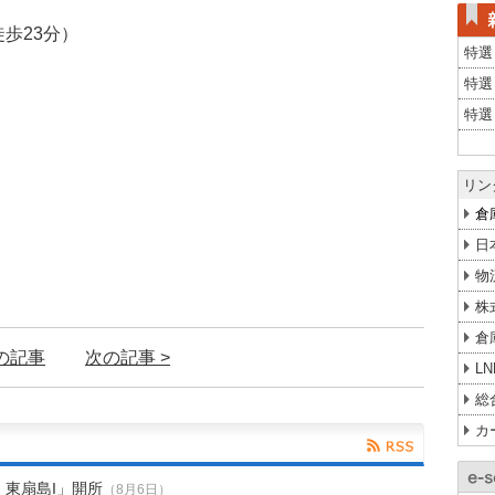
徒歩23分）
特選
特選
特選
リン
倉
日
物
株
倉
前の記事
次の記事 >
L
総
カ
H 東扇島I」開所
（8月6日）