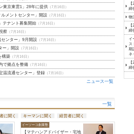
【
東京東雲1」28年に提供
（7月16日）
締
ィルメントセンター」開設
（7月16日）
物
」テナント募集開始
（7月16日）
【
締
視察
（7月16日）
イ
流センター」9月開設
（7月16日）
ス
ター」開設
（7月16日）
期
ネ
を構築
（7月16日）
【
内で拠点を整備
（7月16日）
締
定温流通センター」登録
（7月16日）
ニュース一覧
一覧
者に聞く
キーマンに聞く
経営者に聞く
イーソーコ創業塾
【マテハンアドバイザー・宅地