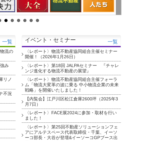
イベント・セミナー
一覧
一覧
・物流の
〈レポート〉物流不動産協同組合主催セミナー
開催！（2026年1月26日）
を強み
〈レポート〉第18回 JALPAセミナー 『チャレ
ンジ進化する物流不動産の展望』
庫リノ
〈レポート〉物流不動産協同組合主催フォーラ
ム「物流大変革の波に乗る 中小物流企業の未来
戦略」を開催いたしました！
ナ不況
【内覧会】江戸川区松江倉庫2600坪（2025年3
月7日）
〈レポート〉FACE展2024に参加・取材を行い
ました！
〈レポート〉第25回不動産ソリューションフェ
アにアルテスペース代表取締役・千葉、イーソ
ーコ部長・大谷が登壇&イーソーコGPブース出