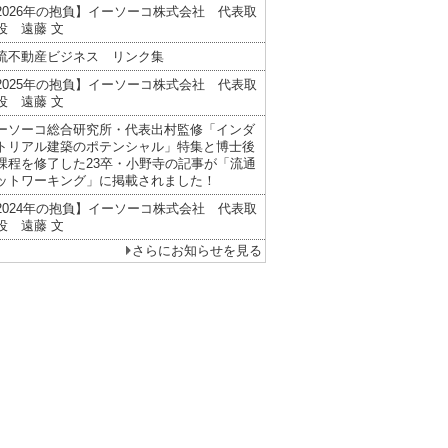
2026年の抱負】イーソーコ株式会社 代表取
役 遠藤 文
流不動産ビジネス リンク集
2025年の抱負】イーソーコ株式会社 代表取
役 遠藤 文
ーソーコ総合研究所・代表出村監修「インダ
トリアル建築のポテンシャル」特集と博士後
課程を修了した23卒・小野寺の記事が「流通
ットワーキング」に掲載されました！
2024年の抱負】イーソーコ株式会社 代表取
役 遠藤 文
さらにお知らせを見る