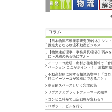
コラム
【日本物流不動産学研究所/鈴木】シン
推進力となる物流不動産ビジネス
【物流連前理事・事務局長/宿谷】弱み
に〜沖縄のある街に学ぶ～
イーソーコ総研・出村が住宅新報で「倉
ベーション ここがポイント！」連載開始
不動産契約に関する相談急増中！「コロ
時にイーソーコが皆様にできること」
多目的スペースという穴埋め策
サブスクとプラットフォーマーの限界
コンビニ時短で出店戦略が変わる？
ロボット、ビルを行く