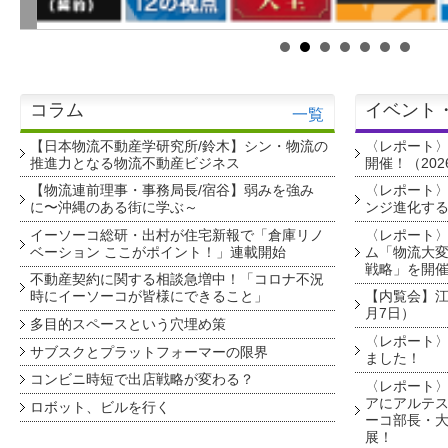
コラム
イベント
一覧
【日本物流不動産学研究所/鈴木】シン・物流の
〈レポート
推進力となる物流不動産ビジネス
開催！（202
【物流連前理事・事務局長/宿谷】弱みを強み
〈レポート〉
に〜沖縄のある街に学ぶ～
ンジ進化す
イーソーコ総研・出村が住宅新報で「倉庫リノ
〈レポート
ベーション ここがポイント！」連載開始
ム「物流大変
戦略」を開
不動産契約に関する相談急増中！「コロナ不況
時にイーソーコが皆様にできること」
【内覧会】江戸
月7日）
多目的スペースという穴埋め策
〈レポート〉
サブスクとプラットフォーマーの限界
ました！
コンビニ時短で出店戦略が変わる？
〈レポート〉
アにアルテ
ロボット、ビルを行く
ーコ部長・大
展！