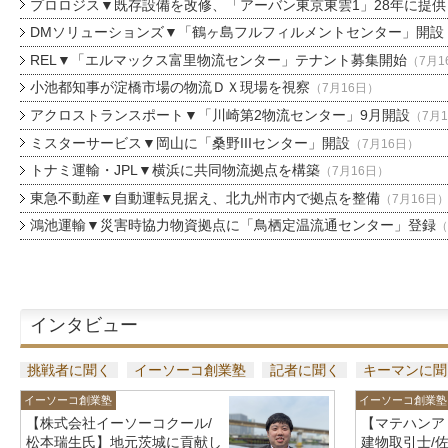
プロロジス▼既存設備を改修、「アーバン東京東雲1」28年に提供
DMソリューションズ▼「鶴ヶ島フルフィルメントセンター」開設
REL▼「エルマックス富里物流センター」テナント募集開始
（7月1
小池都知事が淀橋市場の物流ＤＸ現場を視察
（7月16日）
アクロストランスポート▼「川崎第2物流センター」9月開設
（7月
ミスターサービス▼岡山に「桑野IIIセンター」開設
（7月16日）
トナミ運輸・JPL▼横浜に共同物流拠点を構築
（7月16日）
東急不動産▼自動運転見据え、北九州市内で拠点を整備
（7月16日
鴻池運輸▼災害時協力物資拠点に「鳥栖定温流通センター」登録
（
インタビュー
挑戦者に聞く
イーソーコ創業塾
記者に聞く
キーマンに聞
イーソーコ創業塾
イーソーコ創業塾
【株式会社イーソーコクール/
【マテハンア
松本瑞生氏】地元茨城に貢献し
建物取引士/