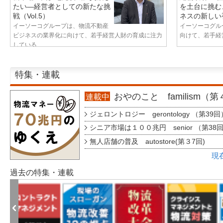
たい—経営者としての新たな挑
を土台に挑む
戦（Vol.5）
ネスの新しい視
イーソーコグループは、物流不動産
イーソーコグル
ビジネスの業界化に向けて、若手経営人財の育成に注力
向けて、若手経営
している...
特集・連載
おやのこと familism（
連載中
ジェロントロジー gerontology （第39回
シニア市場は１００兆円 senior （第38
無人店舗の普及 autostore(第３7回)
現
過去の特集・連載