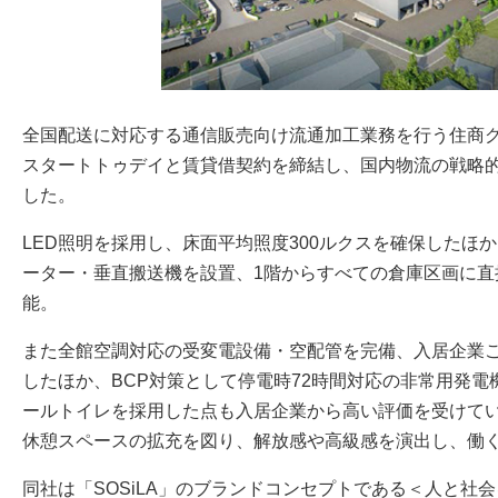
全国配送に対応する通信販売向け流通加工業務を行う住商
スタートトゥデイと賃貸借契約を締結し、国内物流の戦略
した。
LED照明を採用し、床面平均照度300ルクスを確保したほ
ーター・垂直搬送機を設置、1階からすべての倉庫区画に直
能。
また全館空調対応の受変電設備・空配管を完備、入居企業
したほか、BCP対策として停電時72時間対応の非常用発
ールトイレを採用した点も入居企業から高い評価を受けて
休憩スペースの拡充を図り、解放感や高級感を演出し、働
同社は「SOSiLA」のブランドコンセプトである＜人と社