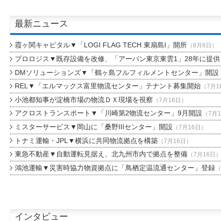
最新ニュース
霞ヶ関キャピタル▼「LOGI FLAG TECH 東扇島I」開所
（8月6日）
プロロジス▼既存設備を改修、「アーバン東京東雲1」28年に提供
DMソリューションズ▼「鶴ヶ島フルフィルメントセンター」開設
REL▼「エルマックス富里物流センター」テナント募集開始
（7月1
小池都知事が淀橋市場の物流ＤＸ現場を視察
（7月16日）
アクロストランスポート▼「川崎第2物流センター」9月開設
（7月
ミスターサービス▼岡山に「桑野IIIセンター」開設
（7月16日）
トナミ運輸・JPL▼横浜に共同物流拠点を構築
（7月16日）
東急不動産▼自動運転見据え、北九州市内で拠点を整備
（7月16日
鴻池運輸▼災害時協力物資拠点に「鳥栖定温流通センター」登録
（
インタビュー