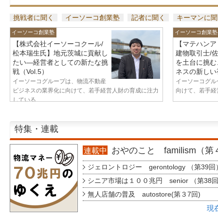
挑戦者に聞く
イーソーコ創業塾
記者に聞く
キーマンに聞
イーソーコ創業塾
イーソーコ創業塾
【株式会社イーソーコクール/
【マテハンア
松本瑞生氏】地元茨城に貢献し
建物取引士/
たい—経営者としての新たな挑
を土台に挑む
戦（Vol.5）
ネスの新しい視
イーソーコグループは、物流不動産
イーソーコグル
ビジネスの業界化に向けて、若手経営人財の育成に注力
向けて、若手経営
している...
特集・連載
おやのこと familism（
連載中
ジェロントロジー gerontology （第39回
シニア市場は１００兆円 senior （第38
無人店舗の普及 autostore(第３7回)
現