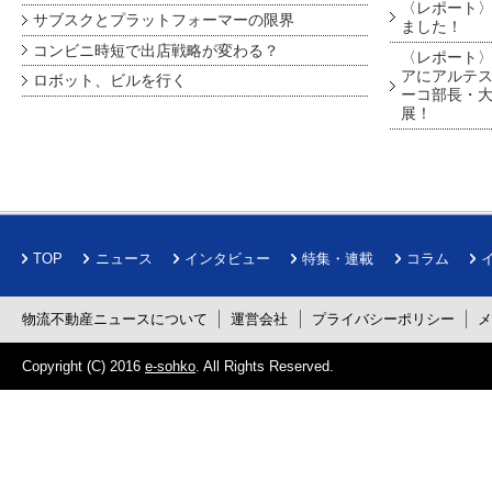
〈レポート〉
サブスクとプラットフォーマーの限界
ました！
コンビニ時短で出店戦略が変わる？
〈レポート〉
アにアルテ
ロボット、ビルを行く
ーコ部長・大
展！
TOP
ニュース
インタビュー
特集・連載
コラム
物流不動産ニュースについて
運営会社
プライバシーポリシー
Copyright (C) 2016
e-sohko
. All Rights Reserved.