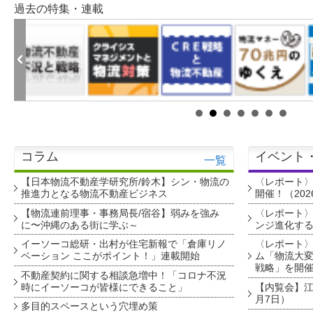
過去の特集・連載
コラム
イベント
一覧
【日本物流不動産学研究所/鈴木】シン・物流の
〈レポート
推進力となる物流不動産ビジネス
開催！（202
【物流連前理事・事務局長/宿谷】弱みを強み
〈レポート〉
に〜沖縄のある街に学ぶ～
ンジ進化す
イーソーコ総研・出村が住宅新報で「倉庫リノ
〈レポート
ベーション ここがポイント！」連載開始
ム「物流大変
戦略」を開
不動産契約に関する相談急増中！「コロナ不況
時にイーソーコが皆様にできること」
【内覧会】江戸
月7日）
多目的スペースという穴埋め策