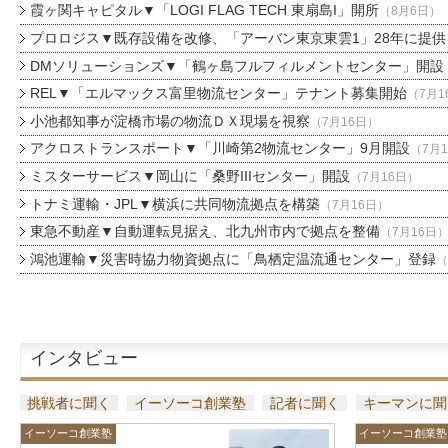
霞ヶ関キャピタル▼「LOGI FLAG TECH 東扇島I」開所
（8月6日）
プロロジス▼既存設備を改修、「アーバン東京東雲1」28年に提供
DMソリューションズ▼「鶴ヶ島フルフィルメントセンター」開設
REL▼「エルマックス富里物流センター」テナント募集開始
（7月1
小池都知事が淀橋市場の物流ＤＸ現場を視察
（7月16日）
アクロストランスポート▼「川崎第2物流センター」9月開設
（7月
ミスターサービス▼岡山に「桑野IIIセンター」開設
（7月16日）
トナミ運輸・JPL▼横浜に共同物流拠点を構築
（7月16日）
東急不動産▼自動運転見据え、北九州市内で拠点を整備
（7月16日
鴻池運輸▼災害時協力物資拠点に「鳥栖定温流通センター」登録
（
インタビュー
挑戦者に聞く
イーソーコ創業塾
記者に聞く
キーマンに聞
イーソーコ創業塾
イーソーコ創業塾