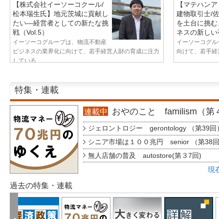
【株式会社イーソーコクール/
【マテハンア
松本瑞生氏】地元茨城に貢献し
建物取引士/
たい—経営者としての新たな挑
を土台に挑む
戦（Vol.5）
ネスの新しい視
イーソーコグループは、物流不動産
イーソーコグル
ビジネスの業界化に向けて、若手経営人財の育成に注力
向けて、若手経営
している...
特集・連載
おやのこと familism（
連載中
ジェロントロジー gerontology （第39回
シニア市場は１００兆円 senior （第38
無人店舗の普及 autostore(第３7回)
現
過去の特集・連載