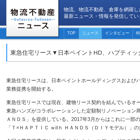
物流、物流不動産、倉庫を網羅し
最新ニュース・情報を発信してい
TOP
ニュース
インタビュー
特
東急住宅リース▼日本ペイントHD、ハプティッ
東急住宅リースは、日本ペイントホールディングスおよびハプ
業務提携を開始する。
東急住宅リースでは現在、建物リース契約を結んでいるオ
東急ハンズがコラボレーションした定額制リノベーション商品「
ＡＮＤＳ」を提供している。2017年3月からはこれに一部
「Ｔ×ＨＡＰＴＩＣ ｗitｈ ＨＡＮＤＳ（ＤＩＹモデル）」