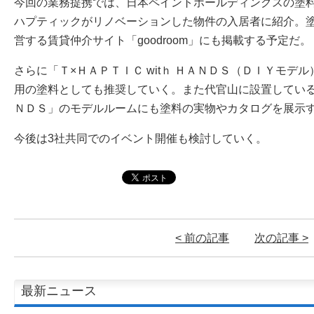
今回の業務提携では、日本ペイントホールディングスの塗料「RO
ハプティックがリノベーションした物件の入居者に紹介。
営する賃貸仲介サイト「goodroom」にも掲載する予定だ。
さらに「Ｔ×ＨＡＰＴＩＣ witｈ ＨＡＮＤＳ（ＤＩＹモデ
用の塗料としても推奨していく。また代官山に設置している「Ｔ
ＮＤＳ」のモデルルームにも塗料の実物やカタログを展示
今後は3社共同でのイベント開催も検討していく。
< 前の記事
次の記事 >
最新ニュース