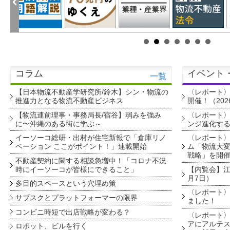
コラム
イベント
一覧
【日本物流不動産学研究所/鈴木】シン・物流の
〈レポート
推進力となる物流不動産ビジネス
開催！（202
【物流連前理事・事務局長/宿谷】弱みを強み
〈レポート〉
に〜沖縄のある街に学ぶ～
ンジ進化す
イーソーコ総研・出村が住宅新報で「倉庫リノ
〈レポート
ベーション ここがポイント！」連載開始
ム「物流大変
戦略」を開
不動産契約に関する相談急増中！「コロナ不況
時にイーソーコが皆様にできること」
【内覧会】江戸
月7日）
多目的スペースという穴埋め策
〈レポート〉
サブスクとプラットフォーマーの限界
ました！
コンビニ時短で出店戦略が変わる？
〈レポート〉
アにアルテ
ロボット、ビルを行く