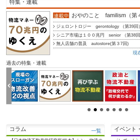
特集・連載
おやのこと familism（
連載中
ジェロントロジー gerontology （第39回
シニア市場は１００兆円 senior （第38
無人店舗の普及 autostore(第３7回)
現
過去の特集・連載
コラム
イベント
一覧