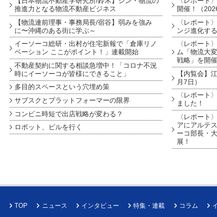
【日本物流不動産学研究所/鈴木】シン・物流の
〈レポート
推進力となる物流不動産ビジネス
開催！（202
【物流連前理事・事務局長/宿谷】弱みを強み
〈レポート〉
に〜沖縄のある街に学ぶ～
ンジ進化す
イーソーコ総研・出村が住宅新報で「倉庫リノ
〈レポート
ベーション ここがポイント！」連載開始
ム「物流大変
戦略」を開
不動産契約に関する相談急増中！「コロナ不況
時にイーソーコが皆様にできること」
【内覧会】江戸
月7日）
多目的スペースという穴埋め策
〈レポート〉
サブスクとプラットフォーマーの限界
ました！
コンビニ時短で出店戦略が変わる？
〈レポート〉
アにアルテ
ロボット、ビルを行く
ーコ部長・大
展！
TOP
ニュース
インタビュー
特集・連載
コラム