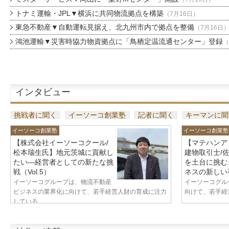
トナミ運輸・JPL▼横浜に共同物流拠点を構築
（7月16日）
東急不動産▼自動運転見据え、北九州市内で拠点を整備
（7月16日
鴻池運輸▼災害時協力物資拠点に「鳥栖定温流通センター」登録
（
インタビュー
挑戦者に聞く
イーソーコ創業塾
記者に聞く
キーマンに聞
イーソーコ創業塾
イーソーコ創業塾
【株式会社イーソーコクール/
【マテハンア
松本瑞生氏】地元茨城に貢献し
建物取引士/
たい—経営者としての新たな挑
を土台に挑む
戦（Vol.5）
ネスの新しい視
イーソーコグループは、物流不動産
イーソーコグル
ビジネスの業界化に向けて、若手経営人財の育成に注力
向けて、若手経営
している...