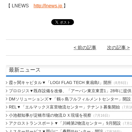
【 LNEWS
http://lnews.jp
】
< 前の記事
次の記事 >
最新ニュース
霞ヶ関キャピタル▼「LOGI FLAG TECH 東扇島I」開所
（8月6日）
プロロジス▼既存設備を改修、「アーバン東京東雲1」28年に提供
DMソリューションズ▼「鶴ヶ島フルフィルメントセンター」開設
REL▼「エルマックス富里物流センター」テナント募集開始
（7月1
小池都知事が淀橋市場の物流ＤＸ現場を視察
（7月16日）
アクロストランスポート▼「川崎第2物流センター」9月開設
（7月
ミスターサービス▼岡山に「桑野IIIセンター」開設
（7月16日）