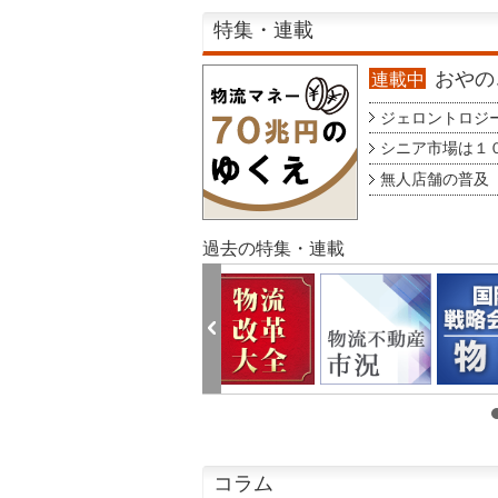
特集・連載
おやのこ
連載中
ジェロントロジー g
シニア市場は１００
無人店舗の普及 au
過去の特集・連載
コラム