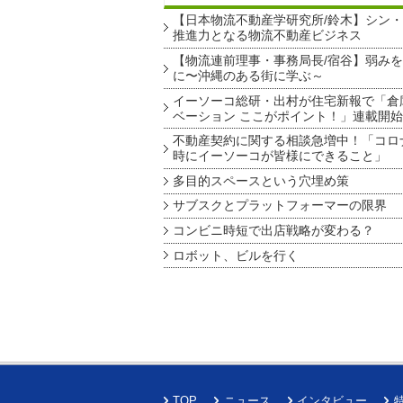
【日本物流不動産学研究所/鈴木】シン
推進力となる物流不動産ビジネス
【物流連前理事・事務局長/宿谷】弱み
に〜沖縄のある街に学ぶ～
イーソーコ総研・出村が住宅新報で「倉
ベーション ここがポイント！」連載開始
不動産契約に関する相談急増中！「コロ
時にイーソーコが皆様にできること」
多目的スペースという穴埋め策
サブスクとプラットフォーマーの限界
コンビニ時短で出店戦略が変わる？
ロボット、ビルを行く
TOP
ニュース
インタビュー