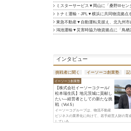
ミスターサービス▼岡山に「桑野IIIセン
トナミ運輸・JPL▼横浜に共同物流拠点
東急不動産▼自動運転見据え、北九州市
鴻池運輸▼災害時協力物資拠点に「鳥栖
インタビュー
挑戦者に聞く
イーソーコ創業塾
記
イーソーコ創業塾
【株式会社イーソーコクール/
松本瑞生氏】地元茨城に貢献し
たい—経営者としての新たな挑
戦（Vol.5）
イーソーコグループは、物流不動産
ビジネスの業界化に向けて、若手経営人財の育
している...