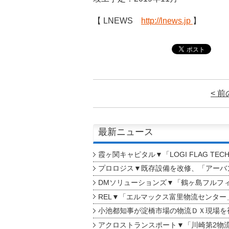
【 LNEWS
http://lnews.jp
】
< 
最新ニュース
霞ヶ関キャピタル▼「LOGI FLAG TEC
プロロジス▼既存設備を改修、「アーバン
DMソリューションズ▼「鶴ヶ島フルフ
REL▼「エルマックス富里物流センター
小池都知事が淀橋市場の物流ＤＸ現場を
アクロストランスポート▼「川崎第2物