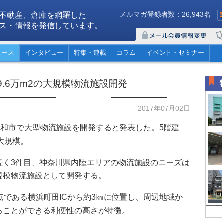
メルマガ登録者数：26,943名
不動産、倉庫を網羅した
ス・情報を発信しています。
ュース
インタビュー
特集・連載
コラム
イベント・セミナー
.6万m2の大規模物流施設開発
2017年07月02日
大和市で大型物流施設を開発すると発表した。5階建
最大規模。
続く3件目、神奈川県内陸エリアの物流施設のニーズは
規模物流施設として開発する。
点である横浜町田ICから約3㎞に位置し、周辺地域か
ることができる利便性の高さが特徴。