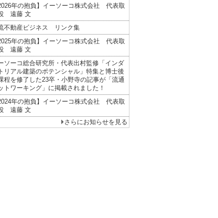
2026年の抱負】イーソーコ株式会社 代表取
役 遠藤 文
流不動産ビジネス リンク集
2025年の抱負】イーソーコ株式会社 代表取
役 遠藤 文
ーソーコ総合研究所・代表出村監修「インダ
トリアル建築のポテンシャル」特集と博士後
課程を修了した23卒・小野寺の記事が「流通
ットワーキング」に掲載されました！
2024年の抱負】イーソーコ株式会社 代表取
役 遠藤 文
さらにお知らせを見る