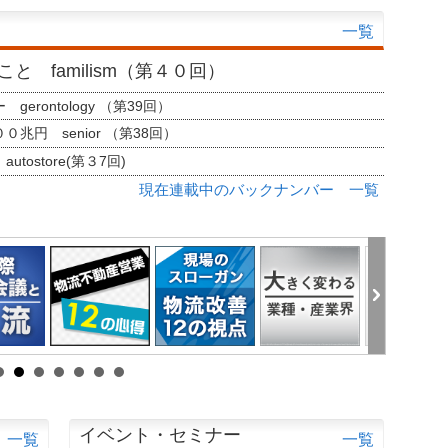
一覧
と familism（第４０回）
erontology （第39回）
兆円 senior （第38回）
tostore(第３7回)
現在連載中のバックナンバー 一覧
イベント・セミナー
一覧
一覧