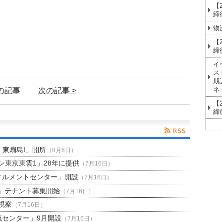
【
締
物
【
締
イ
ス
期
ネ
前の記事
次の記事 >
【
締
H 東扇島I」開所
（8月6日）
東京東雲1」28年に提供
（7月16日）
ィルメントセンター」開設
（7月16日）
」テナント募集開始
（7月16日）
視察
（7月16日）
流センター」9月開設
（7月16日）