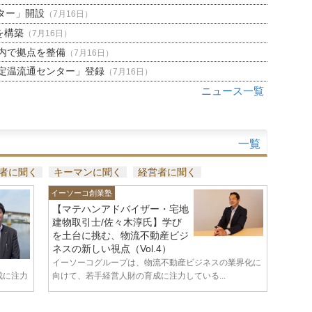
ター」開設
（7月16日）
を構築
（7月16日）
内で拠点を整備
（7月16日）
定温流通センター」登録
（7月16日）
ニュース一覧
一覧
者に聞く
キーマンに聞く
経営者に聞く
イーソーコ創業塾
【マテハンアドバイザー・宅地
建物取引士/佐々木淳氏】学び
を土台に挑む、物流不動産ビジ
ネスの新しい視点（Vol.4）
イーソーコグループは、物流不動産ビジネスの業界化に
成に注力
向けて、若手経営人財の育成に注力している...