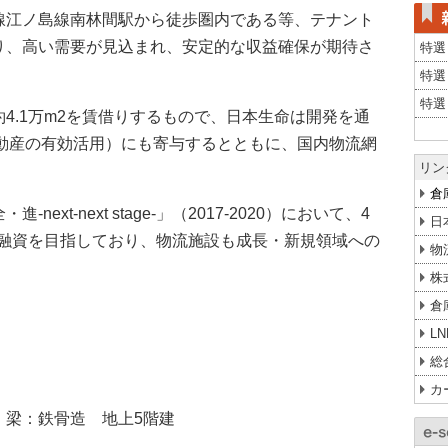
線江ノ島線南林間駅から徒歩圏内である等、テナント
り、高い需要が見込まれ、安定的な収益確保が期待さ
特選
特選
特選
4.1万m2を賃借りするもので、日本生命は開発を通
不動産の有効活用）にも寄与するとともに、国内物流網
リン
倉
xt-next stage-」（2017-2020）において、4
日
投融資を目指しており、物流施設も成長・新規領域への
物
株
倉
L
総
カ
 梁：鉄骨造 地上5階建