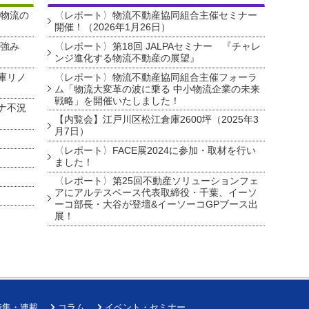
・物流の
〈レポート〉物流不動産協同組合主催セミナー
開催！（2026年1月26日）
を強み
〈レポート〉第18回 JALPAセミナー 『チャレ
ンジ進化する物流不動産の展望』
庫リノ
〈レポート〉物流不動産協同組合主催フォーラ
ム「物流大変革の波に乗る 中小物流企業の未来
戦略」を開催いたしました！
ナ不況
【内覧会】江戸川区松江倉庫2600坪（2025年3
月7日）
〈レポート〉FACE展2024に参加・取材を行い
ました！
〈レポート〉第25回不動産ソリューションフェ
アにアルテスペース代表取締役・千葉、イーソ
ーコ部長・大谷が登壇&イーソーコGPブース出
展！
特集・連載
コラム
イベント・セミナー