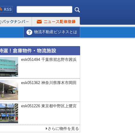
物流不動産ビジネスとは
esk051494 千葉県習志野市茜浜
esk051362 神奈川県厚木市岡田
esk051226 東京都中野区上鷺宮
さらに物件を見る