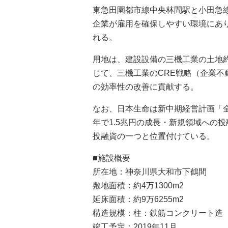
東急田園都市線中央林間駅と小田急
企業が雇用を確保しやすい環境にあ
れる。
用地は、建設設備の三機工業の土地約
じて、三機工業のCRE戦略（企業
の効率性の改善に貢献する。
なお、日本生命は新中期経営計画「全・進-ne
年で1.5兆円の成長・新規領域への
投融資の一つと位置付けている。
■施設概要
所在地：神奈川県大和市下鶴間
敷地面積：約4万1300m2
延床面積：約9万6255m2
構造規模：柱：鉄筋コンクリート造
竣工予定：2019年11月