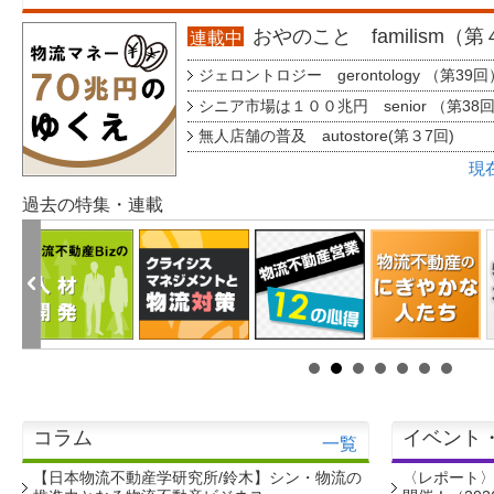
おやのこと familism（
連載中
ジェロントロジー gerontology （第39回
シニア市場は１００兆円 senior （第38
無人店舗の普及 autostore(第３7回)
現
過去の特集・連載
コラム
イベント
一覧
【日本物流不動産学研究所/鈴木】シン・物流の
〈レポート