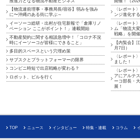
推進力となる物流不動産ビジネス
開催！（202
【物流連前理事・事務局長/宿谷】弱みを強み
〈レポート〉
に〜沖縄のある街に学ぶ～
ンジ進化す
イーソーコ総研・出村が住宅新報で「倉庫リノ
〈レポート
ベーション ここがポイント！」連載開始
ム「物流大変
戦略」を開
不動産契約に関する相談急増中！「コロナ不況
時にイーソーコが皆様にできること」
【内覧会】江戸
月7日）
多目的スペースという穴埋め策
〈レポート〉
サブスクとプラットフォーマーの限界
ました！
コンビニ時短で出店戦略が変わる？
〈レポート〉
アにアルテ
ロボット、ビルを行く
ーコ部長・大
展！
TOP
ニュース
インタビュー
特集・連載
コラム