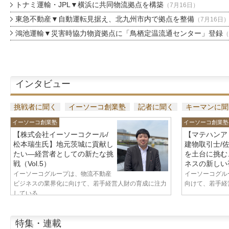
トナミ運輸・JPL▼横浜に共同物流拠点を構築
（7月16日）
東急不動産▼自動運転見据え、北九州市内で拠点を整備
（7月16日
鴻池運輸▼災害時協力物資拠点に「鳥栖定温流通センター」登録
（
インタビュー
挑戦者に聞く
イーソーコ創業塾
記者に聞く
キーマンに聞
イーソーコ創業塾
イーソーコ創業塾
【株式会社イーソーコクール/
【マテハンア
松本瑞生氏】地元茨城に貢献し
建物取引士/
たい—経営者としての新たな挑
を土台に挑む
戦（Vol.5）
ネスの新しい視
イーソーコグループは、物流不動産
イーソーコグル
ビジネスの業界化に向けて、若手経営人財の育成に注力
向けて、若手経営
している...
特集・連載