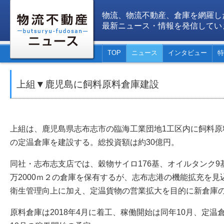
物流、物流不動産、倉庫を網羅し
最新ニュース・情報を発信してい
TOP
ニュース
インタビュー
特
上組▼鹿児島に飼料原料倉庫建設
上組は、鹿児島県志布志市の臨海工業団地1工区内に飼料原
の定温倉庫を建設する。総投資額は約30億円。
同社・志布志支店では、穀物サイロ176基、オイルタンク9
万2000ｍ２の倉庫を保有するが、志布志港の機能拡充を
衛生管理向上に加え、定温貨物の営業拡大を目的に新倉庫
原料倉庫は2018年4月に着工、稼働開始は同年10月、定温倉