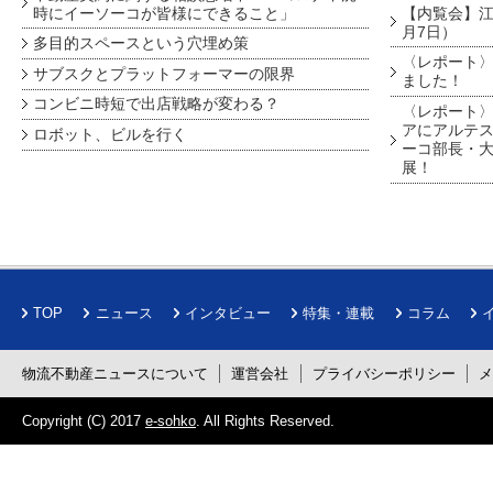
時にイーソーコが皆様にできること」
【内覧会】江戸
月7日）
多目的スペースという穴埋め策
〈レポート〉
サブスクとプラットフォーマーの限界
ました！
コンビニ時短で出店戦略が変わる？
〈レポート〉
アにアルテ
ロボット、ビルを行く
ーコ部長・大
展！
TOP
ニュース
インタビュー
特集・連載
コラム
物流不動産ニュースについて
運営会社
プライバシーポリシー
Copyright (C) 2017
e-sohko
. All Rights Reserved.