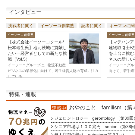
インタビュー
挑戦者に聞く
イーソーコ創業塾
記者に聞く
キーマンに聞
イーソーコ創業塾
イーソーコ創業塾
【株式会社イーソーコクール/
【マテハンア
松本瑞生氏】地元茨城に貢献し
建物取引士/
たい—経営者としての新たな挑
を土台に挑む
戦（Vol.5）
ネスの新しい視
イーソーコグループは、物流不動産
イーソーコグル
ビジネスの業界化に向けて、若手経営人財の育成に注力
向けて、若手経営
している...
特集・連載
おやのこと familism（
連載中
ジェロントロジー gerontology （第39回
シニア市場は１００兆円 senior （第38
無人店舗の普及 autostore(第３7回)