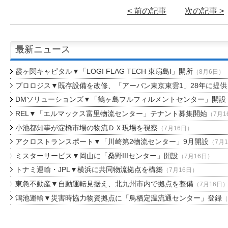
< 前の記事
次の記事 >
最新ニュース
霞ヶ関キャピタル▼「LOGI FLAG TECH 東扇島I」開所
（8月6日）
プロロジス▼既存設備を改修、「アーバン東京東雲1」28年に提供
DMソリューションズ▼「鶴ヶ島フルフィルメントセンター」開設
REL▼「エルマックス富里物流センター」テナント募集開始
（7月1
小池都知事が淀橋市場の物流ＤＸ現場を視察
（7月16日）
アクロストランスポート▼「川崎第2物流センター」9月開設
（7月
ミスターサービス▼岡山に「桑野IIIセンター」開設
（7月16日）
トナミ運輸・JPL▼横浜に共同物流拠点を構築
（7月16日）
東急不動産▼自動運転見据え、北九州市内で拠点を整備
（7月16日
鴻池運輸▼災害時協力物資拠点に「鳥栖定温流通センター」登録
（