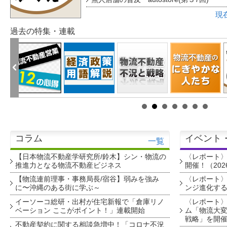
現
過去の特集・連載
コラム
イベント
一覧
【日本物流不動産学研究所/鈴木】シン・物流の
〈レポート
推進力となる物流不動産ビジネス
開催！（202
【物流連前理事・事務局長/宿谷】弱みを強み
〈レポート〉
に〜沖縄のある街に学ぶ～
ンジ進化す
イーソーコ総研・出村が住宅新報で「倉庫リノ
〈レポート
ベーション ここがポイント！」連載開始
ム「物流大変
戦略」を開
不動産契約に関する相談急増中！「コロナ不況