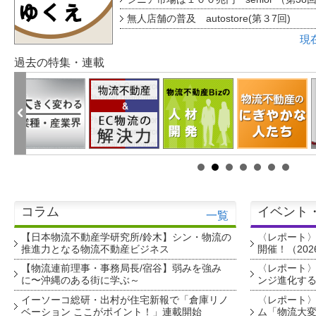
無人店舗の普及 autostore(第３7回)
現
過去の特集・連載
コラム
イベント
一覧
【日本物流不動産学研究所/鈴木】シン・物流の
〈レポート
推進力となる物流不動産ビジネス
開催！（202
【物流連前理事・事務局長/宿谷】弱みを強み
〈レポート〉
に〜沖縄のある街に学ぶ～
ンジ進化す
イーソーコ総研・出村が住宅新報で「倉庫リノ
〈レポート
ベーション ここがポイント！」連載開始
ム「物流大変