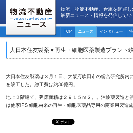
物流、物流不動産、倉庫を網羅し
最新ニュース・情報を発信してい
TOP
ニュース
インタビュー
特
大日本住友製薬▼再生・細胞医薬製造プラント
大日本住友製薬は３月１日、大阪府吹田市の総合研究所内
を竣工した。総工費は約36億円。
地上２階建て、延床面積は２９１５ｍ２。。治験薬製造と
は他家iPS 細胞由来の再生・細胞医薬品専用の商業用製造