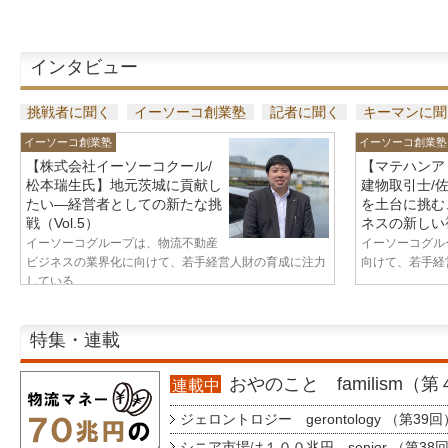
インタビュー
挑戦者に聞く
イーソーコ創業塾
記者に聞く
キーマンに聞
イーソーコ創業塾
イーソーコ創業塾
【株式会社イーソーコクール/
【マテハンア
松本瑞生氏】地元茨城に貢献し
建物取引士/
たい—経営者としての新たな挑
を土台に挑む
戦（Vol.5）
ネスの新しい視
イーソーコグループは、物流不動産
イーソーコグル
ビジネスの業界化に向けて、若手経営人財の育成に注力
向けて、若手経営
している...
特集・連載
おやのこと familism（
連載中
ジェロントロジー gerontology （第39回
シニア市場は１００兆円 senior （第38