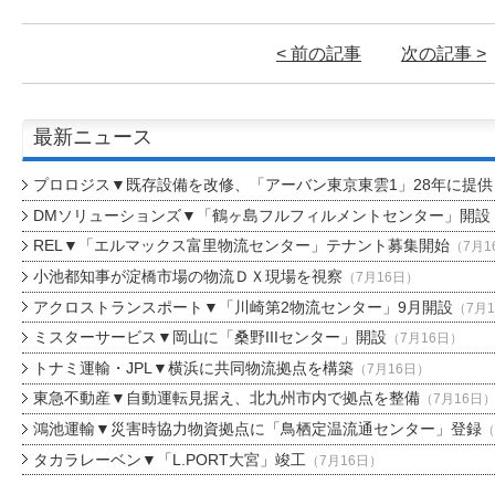
< 前の記事
次の記事 >
最新ニュース
プロロジス▼既存設備を改修、「アーバン東京東雲1」28年に提供
DMソリューションズ▼「鶴ヶ島フルフィルメントセンター」開設
REL▼「エルマックス富里物流センター」テナント募集開始
（7月1
小池都知事が淀橋市場の物流ＤＸ現場を視察
（7月16日）
アクロストランスポート▼「川崎第2物流センター」9月開設
（7月
ミスターサービス▼岡山に「桑野IIIセンター」開設
（7月16日）
トナミ運輸・JPL▼横浜に共同物流拠点を構築
（7月16日）
東急不動産▼自動運転見据え、北九州市内で拠点を整備
（7月16日
鴻池運輸▼災害時協力物資拠点に「鳥栖定温流通センター」登録
（
タカラレーベン▼「L.PORT大宮」竣工
（7月16日）