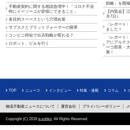
戦略」を開
不動産契約に関する相談急増中！「コロナ不況
時にイーソーコが皆様にできること」
【内覧会】江戸
月7日）
多目的スペースという穴埋め策
〈レポート〉
サブスクとプラットフォーマーの限界
ました！
コンビニ時短で出店戦略が変わる？
〈レポート〉
アにアルテ
ロボット、ビルを行く
ーコ部長・大
展！
TOP
ニュース
インタビュー
特集・連載
コラム
物流不動産ニュースについて
運営会社
プライバシーポリシー
Copyright (C) 2018
e-sohko
. All Rights Reserved.