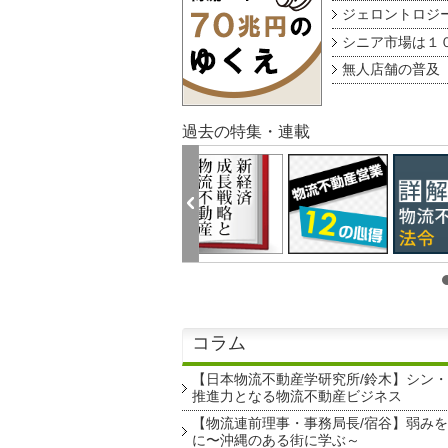
ジェロントロジー g
シニア市場は１００
無人店舗の普及 au
過去の特集・連載
コラム
【日本物流不動産学研究所/鈴木】シン
推進力となる物流不動産ビジネス
【物流連前理事・事務局長/宿谷】弱み
に〜沖縄のある街に学ぶ～