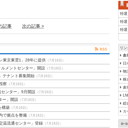
特選
特選
前の記事
次の記事 >
特選
リン
倉
東京東雲1」28年に提供
（7月16日）
日
ィルメントセンター」開設
（7月16日）
物
」テナント募集開始
（7月16日）
株
視察
（7月16日）
倉
流センター」9月開設
（7月16日）
L
ター」開設
（7月16日）
総
を構築
（7月16日）
カ
内で拠点を整備
（7月16日）
定温流通センター」登録
（7月16日）