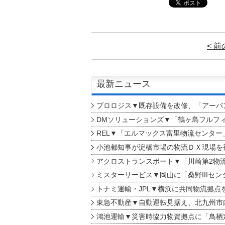
< 
最新ニュース
プロロジス▼既存設備を改修、「アーバン
DMソリューションズ▼「鶴ヶ島フルフ
REL▼「エルマックス富里物流センター
小池都知事が淀橋市場の物流ＤＸ現場を
アクロストランスポート▼「川崎第2物
ミスターサービス▼岡山に「桑野IIIセン
トナミ運輸・JPL▼横浜に共同物流拠点
東急不動産▼自動運転見据え、北九州市
鴻池運輸▼災害時協力物資拠点に「鳥栖