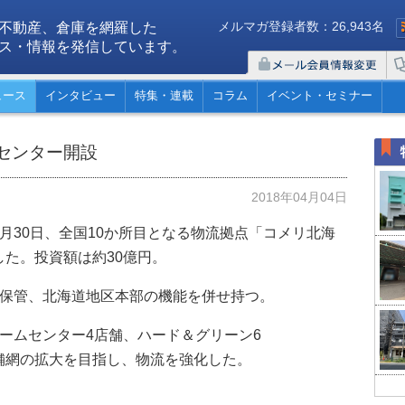
メルマガ登録者数：26,943名
不動産、倉庫を網羅した
ス・情報を発信しています。
ュース
インタビュー
特集・連載
コラム
イベント・セミナー
センター開設
2018年04月04日
月30日、全国10か所目となる物流拠点「コメリ北海
た。投資額は約30億円。
品保管、北海道地区本部の機能を併せ持つ。
ームセンター4店舗、ハード＆グリーン6
舗網の拡大を目指し、物流を強化した。