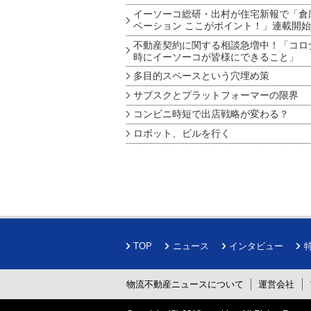
イーソーコ総研・出村が住宅新報で「倉
ベーション ここがポイント！」連載開始
不動産契約に関する相談急増中！「コロ
時にイーソーコが皆様にできること」
多目的スペースという穴埋め策
サブスクとプラットフォーマーの限界
コンビニ時短で出店戦略が変わる？
ロボット、ビルを行く
TOP
ニュース
インタビュー
物流不動産ニュースについて
運営会社