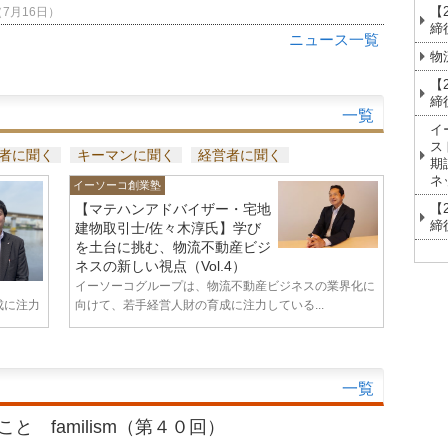
【
（7月16日）
締
ニュース一覧
物
【
締
一覧
イ
ス
者に聞く
キーマンに聞く
経営者に聞く
期
ネ
イーソーコ創業塾
【マテハンアドバイザー・宅地
【
締
建物取引士/佐々木淳氏】学び
を土台に挑む、物流不動産ビジ
ネスの新しい視点（Vol.4）
イーソーコグループは、物流不動産ビジネスの業界化に
成に注力
向けて、若手経営人財の育成に注力している...
一覧
と familism（第４０回）