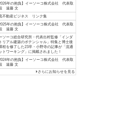
2026年の抱負】イーソーコ株式会社 代表取
役 遠藤 文
流不動産ビジネス リンク集
2025年の抱負】イーソーコ株式会社 代表取
役 遠藤 文
ーソーコ総合研究所・代表出村監修「インダ
トリアル建築のポテンシャル」特集と博士後
課程を修了した23卒・小野寺の記事が「流通
ットワーキング」に掲載されました！
2024年の抱負】イーソーコ株式会社 代表取
役 遠藤 文
さらにお知らせを見る