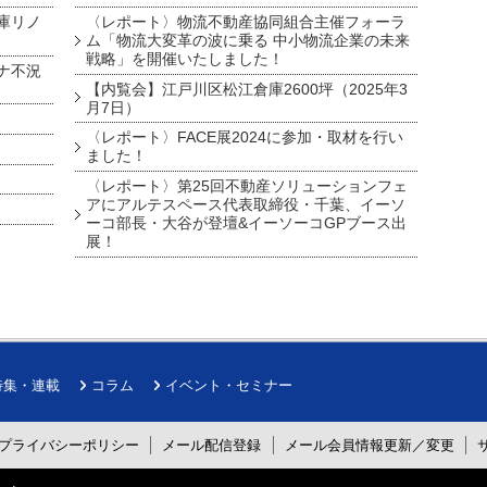
庫リノ
〈レポート〉物流不動産協同組合主催フォーラ
ム「物流大変革の波に乗る 中小物流企業の未来
戦略」を開催いたしました！
ナ不況
【内覧会】江戸川区松江倉庫2600坪（2025年3
月7日）
〈レポート〉FACE展2024に参加・取材を行い
ました！
〈レポート〉第25回不動産ソリューションフェ
アにアルテスペース代表取締役・千葉、イーソ
ーコ部長・大谷が登壇&イーソーコGPブース出
展！
特集・連載
コラム
イベント・セミナー
プライバシーポリシー
メール配信登録
メール会員情報更新／変更