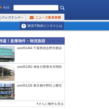
物流不動産ビジネスとは
esk051494 千葉県習志野市茜浜
esk051362 神奈川県厚木市岡田
esk051226 東京都中野区上鷺宮
さらに物件を見る