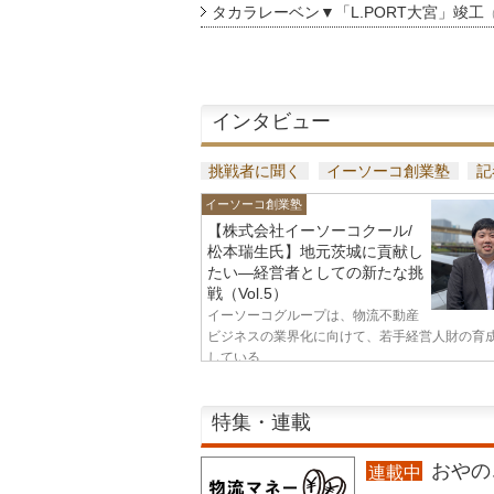
タカラレーベン▼「L.PORT大宮」竣工
インタビュー
挑戦者に聞く
イーソーコ創業塾
記
イーソーコ創業塾
【株式会社イーソーコクール/
松本瑞生氏】地元茨城に貢献し
たい—経営者としての新たな挑
戦（Vol.5）
イーソーコグループは、物流不動産
ビジネスの業界化に向けて、若手経営人財の育
している...
特集・連載
おやのこ
連載中