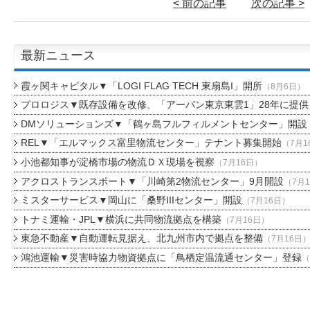
< 前の記事
次の記事 >
最新ニュース
霞ヶ関キャピタル▼「LOGI FLAG TECH 東扇島I」開所
（8月6日）
プロロジス▼既存設備を改修、「アーバン東京東雲1」28年に提供
DMソリューションズ▼「鶴ヶ島フルフィルメントセンター」開設
REL▼「エルマックス富里物流センター」テナント募集開始
（7月1
小池都知事が淀橋市場の物流ＤＸ現場を視察
（7月16日）
アクロストランスポート▼「川崎第2物流センター」9月開設
（7月
ミスターサービス▼岡山に「桑野IIIセンター」開設
（7月16日）
トナミ運輸・JPL▼横浜に共同物流拠点を構築
（7月16日）
東急不動産▼自動運転見据え、北九州市内で拠点を整備
（7月16日
鴻池運輸▼災害時協力物資拠点に「鳥栖定温流通センター」登録
（