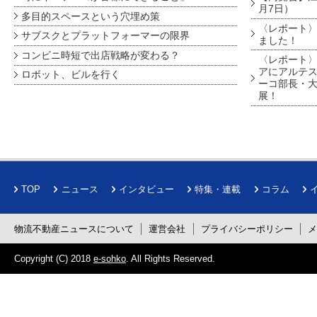
月7日）
多目的スペースという穴埋め策
〈レポート〉
サブスクとプラットフォーマーの限界
ました！
コンビニ時短で出店戦略が変わる？
〈レポート〉
アにアルテ
ロボット、ビルを行く
ーコ部長・大
展！
TOP
ニュース
インタビュー
特集・連載
コラム
物流不動産ニュースについて
運営会社
プライバシーポリシー
Copyright (C) 2018
e-sohko
. All Rights Reserved.