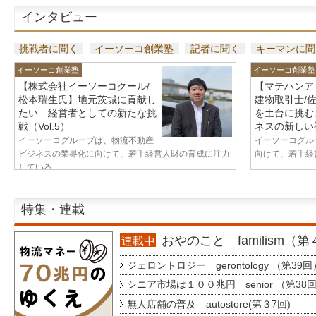
インタビュー
挑戦者に聞く
イーソーコ創業塾
記者に聞く
キーマンに聞
イーソーコ創業塾
イーソーコ創業塾
【株式会社イーソーコクール/
【マテハンア
松本瑞生氏】地元茨城に貢献し
建物取引士/
たい—経営者としての新たな挑
を土台に挑む
戦（Vol.5）
ネスの新しい視
イーソーコグループは、物流不動産
イーソーコグル
ビジネスの業界化に向けて、若手経営人財の育成に注力
向けて、若手経営
している...
特集・連載
おやのこと familism（
連載中
ジェロントロジー gerontology （第39回
シニア市場は１００兆円 senior （第38
無人店舗の普及 autostore(第３7回)