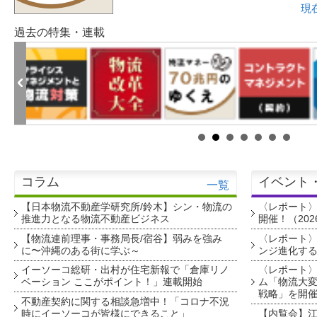
現
過去の特集・連載
コラム
イベント
一覧
【日本物流不動産学研究所/鈴木】シン・物流の
〈レポート
推進力となる物流不動産ビジネス
開催！（202
【物流連前理事・事務局長/宿谷】弱みを強み
〈レポート〉
に〜沖縄のある街に学ぶ～
ンジ進化す
イーソーコ総研・出村が住宅新報で「倉庫リノ
〈レポート
ベーション ここがポイント！」連載開始
ム「物流大変
戦略」を開
不動産契約に関する相談急増中！「コロナ不況
時にイーソーコが皆様にできること」
【内覧会】江戸