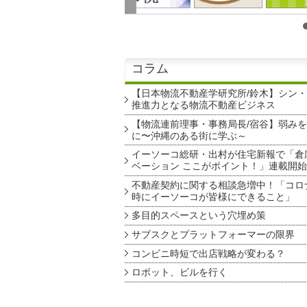
コラム
【日本物流不動産学研究所/鈴木】シン
推進力となる物流不動産ビジネス
【物流連前理事・事務局長/宿谷】弱み
に〜沖縄のある街に学ぶ～
イーソーコ総研・出村が住宅新報で「倉
ベーション ここがポイント！」連載開始
不動産契約に関する相談急増中！「コロ
時にイーソーコが皆様にできること」
多目的スペースという穴埋め策
サブスクとプラットフォーマーの限界
コンビニ時短で出店戦略が変わる？
ロボット、ビルを行く