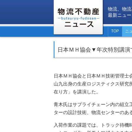
物流、物流
最新ニュー
TOP
ニ
日本ＭＨ協会▼年次特別講演
日本ＭＨ協会と日本ＭＨ技術管理士
山九出身の生産ロジスティクス研究
在り方」を講演した。
青木氏はサプライチェーン内の組立
ターの設計技術、物流センターのあ
入荷作業の課題では、トラック待機