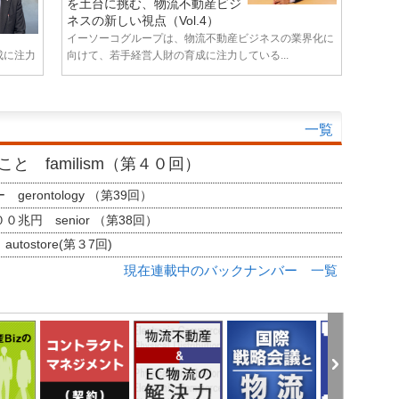
を土台に挑む、物流不動産ビジ
ネスの新しい視点（Vol.4）
イーソーコグループは、物流不動産ビジネスの業界化に
成に注力
向けて、若手経営人財の育成に注力している...
一覧
と familism（第４０回）
erontology （第39回）
兆円 senior （第38回）
tostore(第３7回)
現在連載中のバックナンバー 一覧