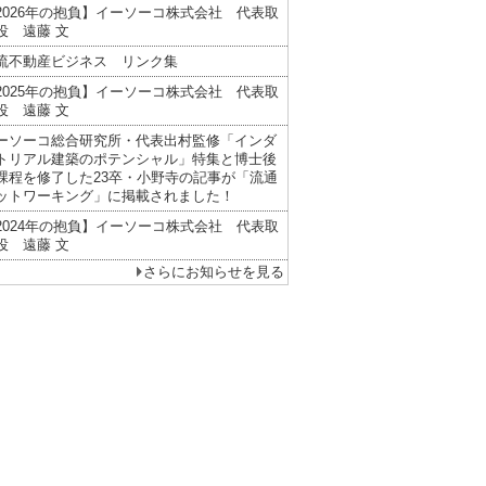
2026年の抱負】イーソーコ株式会社 代表取
役 遠藤 文
流不動産ビジネス リンク集
2025年の抱負】イーソーコ株式会社 代表取
役 遠藤 文
ーソーコ総合研究所・代表出村監修「インダ
トリアル建築のポテンシャル」特集と博士後
課程を修了した23卒・小野寺の記事が「流通
ットワーキング」に掲載されました！
2024年の抱負】イーソーコ株式会社 代表取
役 遠藤 文
さらにお知らせを見る