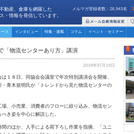
メルマガ登録者数：26,943名
不動産、倉庫を網羅した
ス・情報を発信しています。
ュース
インタビュー
特集・連載
コラム
イベント・セミナー
で「物流センターあり方」講演
2018年07月19日
会は１８日、同協会会議室で年次特別講演会を開催、
所・青木規明氏が「トレンドから見た物流センターの
工場、小売業、消費者のフローに絞り込み、物流セン
るべき姿を中心に解説した。
時間のほか、人手による荷下ろし作業を指摘、「ユニ