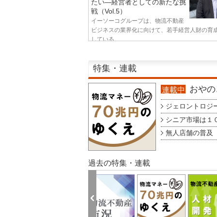
たい—経営者としての新たな挑
戦（Vol.5）
イーソーコグループは、物流不動産
ビジネスの業界化に向けて、若手経営人財の育
している...
特集・連載
おやのこ
連載中
ジェロントロジー g
シニア市場は１００
無人店舗の普及 au
過去の特集・連載