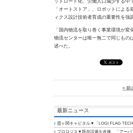
ットロード化、労働人口減少する中
「オートストア」、ロボットによる
ィクス設計技術者育成の重要性を強
「国内物流を取り巻く事業環境が変
物流センターは唯一無二で同じもの
述べた。
< 
最新ニュース
霞ヶ関キャピタル▼「LOGI FLAG TEC
プロロジス▼既存設備を改修、「アーバン