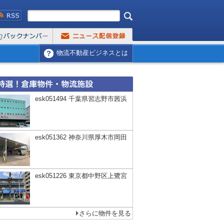
物流不動産ビジネスとは
esk051494 千葉県習志野市茜浜
esk051362 神奈川県厚木市岡田
esk051226 東京都中野区上鷺宮
さらに物件を見る