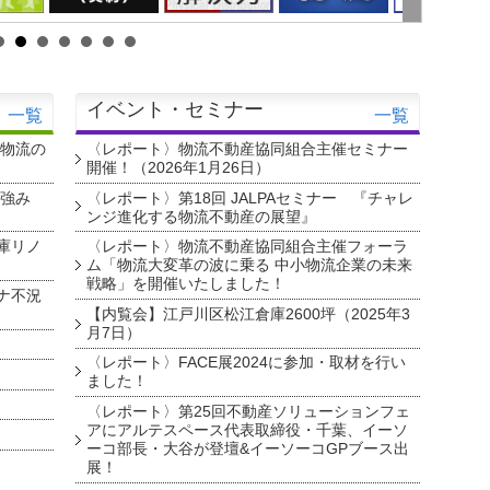
イベント・セミナー
一覧
一覧
・物流の
〈レポート〉物流不動産協同組合主催セミナー
開催！（2026年1月26日）
を強み
〈レポート〉第18回 JALPAセミナー 『チャレ
ンジ進化する物流不動産の展望』
庫リノ
〈レポート〉物流不動産協同組合主催フォーラ
ム「物流大変革の波に乗る 中小物流企業の未来
戦略」を開催いたしました！
ナ不況
【内覧会】江戸川区松江倉庫2600坪（2025年3
月7日）
〈レポート〉FACE展2024に参加・取材を行い
ました！
〈レポート〉第25回不動産ソリューションフェ
アにアルテスペース代表取締役・千葉、イーソ
ーコ部長・大谷が登壇&イーソーコGPブース出
展！