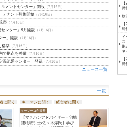
【
ィルメントセンター」開設
（7月16日）
締
」テナント募集開始
（7月16日）
物
視察
（7月16日）
【
締
流センター」9月開設
（7月16日）
イ
ター」開設
（7月16日）
ス
を構築
（7月16日）
期
ネ
内で拠点を整備
（7月16日）
【
定温流通センター」登録
（7月16日）
締
ニュース一覧
一覧
者に聞く
キーマンに聞く
経営者に聞く
イーソーコ創業塾
【マテハンアドバイザー・宅地
建物取引士/佐々木淳氏】学び