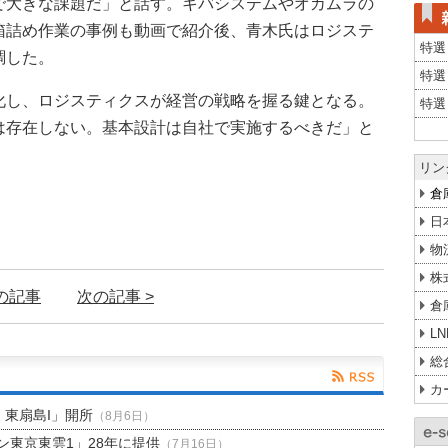
で大きな課題だ」と話す。キバシステムやオカムラの
箱詰め作業の事例も動画で紹介後、青木氏はロジステ
特選
調した。
特選
化し、ロジスティクスが経営の戦略を握る鍵となる。
特選
は存在しない。基本設計は自社で実施するべきだ」と
リン
倉
日
物
株
前の記事
次の記事 >
倉
L
総
カ
H 東扇島I」開所
（8月6日）
東京東雲1」28年に提供
（7月16日）