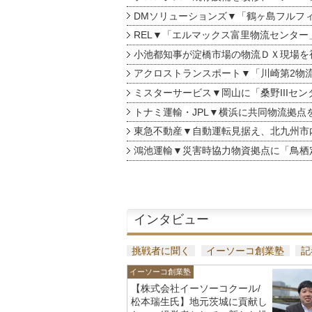
DMソリューションズ▼「鶴ヶ島フルフ
REL▼「エルマックス富里物流センター
小池都知事が淀橋市場の物流ＤＸ現場を
アクロストランスポート▼「川崎第2物
ミスターサービス▼岡山に「桑野IIIセン
トナミ運輸・JPL▼横浜に共同物流拠点
東急不動産▼自動運転見据え、北九州市
鴻池運輸▼災害時協力物資拠点に「鳥栖
インタビュー
挑戦者に聞く
イーソーコ創業塾
記
イーソーコ創業塾
【株式会社イーソーコクール/
松本瑞生氏】地元茨城に貢献し