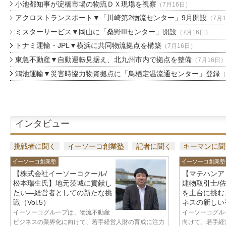
小池都知事が淀橋市場の物流ＤＸ現場を視察
（7月16日）
アクロストランスポート▼「川崎第2物流センター」9月開設
（7月
ミスターサービス▼岡山に「桑野IIIセンター」開設
（7月16日）
トナミ運輸・JPL▼横浜に共同物流拠点を構築
（7月16日）
東急不動産▼自動運転見据え、北九州市内で拠点を整備
（7月16日
鴻池運輸▼災害時協力物資拠点に「鳥栖定温流通センター」登録
（
インタビュー
挑戦者に聞く
イーソーコ創業塾
記者に聞く
キーマンに聞
イーソーコ創業塾
イーソーコ創業塾
【株式会社イーソーコクール/
【マテハンア
松本瑞生氏】地元茨城に貢献し
建物取引士/
たい—経営者としての新たな挑
を土台に挑む
戦（Vol.5）
ネスの新しい視
イーソーコグループは、物流不動産
イーソーコグル
ビジネスの業界化に向けて、若手経営人財の育成に注力
向けて、若手経営