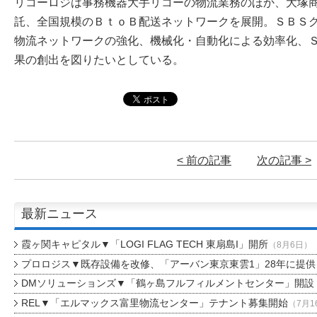
リコーロジは事務機器大手リコーの物流業務のほか、大塚
託、全国規模のＢｔｏＢ配送ネットワークを展開。ＳＢＳ
物流ネットワークの強化、機械化・自動化による効率化、
果の創出を図りたいとしている。
< 前の記事
次の記事 >
最新ニュース
霞ヶ関キャピタル▼「LOGI FLAG TECH 東扇島I」開所
（8月6日）
プロロジス▼既存設備を改修、「アーバン東京東雲1」28年に提供
DMソリューションズ▼「鶴ヶ島フルフィルメントセンター」開設
REL▼「エルマックス富里物流センター」テナント募集開始
（7月1