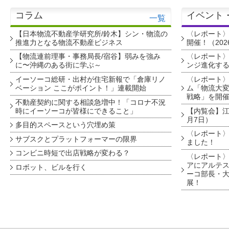
コラム
イベント
一覧
【日本物流不動産学研究所/鈴木】シン・物流の
〈レポート
推進力となる物流不動産ビジネス
開催！（202
【物流連前理事・事務局長/宿谷】弱みを強み
〈レポート〉
に〜沖縄のある街に学ぶ～
ンジ進化す
イーソーコ総研・出村が住宅新報で「倉庫リノ
〈レポート
ベーション ここがポイント！」連載開始
ム「物流大変
戦略」を開
不動産契約に関する相談急増中！「コロナ不況
時にイーソーコが皆様にできること」
【内覧会】江戸
月7日）
多目的スペースという穴埋め策
〈レポート〉
サブスクとプラットフォーマーの限界
ました！
コンビニ時短で出店戦略が変わる？
〈レポート〉
アにアルテ
ロボット、ビルを行く
ーコ部長・大
展！