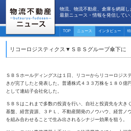
物流、物流不動産、倉庫を網羅し
最新ニュース・情報を発信してい
TOP
ニュース
インタビュー
特
リコーロジスティクス▼ＳＢＳグループ傘下に
ＳＢＳホールディングスは１日、リコーからリコーロジス
きが完了したと発表した。普通株式４３３万株を１８０億
として連結子会社化した。
ＳＢＳはこれまで多数の投資を行い、自社と投資先を大き
基盤、経営資源、３ＰＬ、不動産開発のノウハウ、経営ノ
を組み合わせることで生み出されるシナジー効果を狙う。