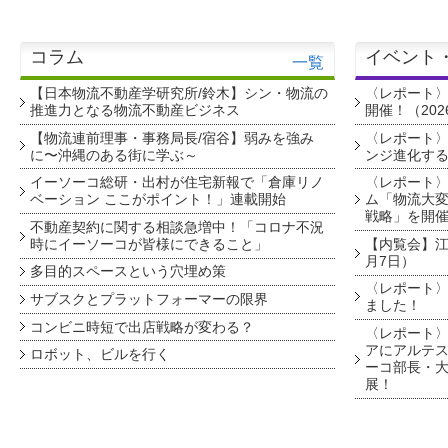
コラム
イベント
一覧
【日本物流不動産学研究所/鈴木】シン・物流の
〈レポート
推進力となる物流不動産ビジネス
開催！（202
【物流連前理事・事務局長/宿谷】弱みを強み
〈レポート〉
に〜沖縄のある街に学ぶ～
ンジ進化す
イーソーコ総研・出村が住宅新報で「倉庫リノ
〈レポート
ベーション ここがポイント！」連載開始
ム「物流大変
戦略」を開
不動産契約に関する相談急増中！「コロナ不況
時にイーソーコが皆様にできること」
【内覧会】江戸
月7日）
多目的スペースという穴埋め策
〈レポート〉
サブスクとプラットフォーマーの限界
ました！
コンビニ時短で出店戦略が変わる？
〈レポート〉
アにアルテ
ロボット、ビルを行く
ーコ部長・大
展！