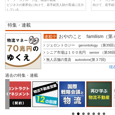
ビジネスの業界化に向けて、若手経営人財の育成に注力
向けて、若手経営
している...
特集・連載
おやのこと familism（
連載中
ジェロントロジー gerontology （第39回
シニア市場は１００兆円 senior （第38
無人店舗の普及 autostore(第３7回)
現
過去の特集・連載