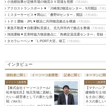
小池都知事が淀橋市場の物流ＤＸ現場を視察
（7月16日）
アクロストランスポート▼「川崎第2物流センター」9月開設
（7月
ミスターサービス▼岡山に「桑野IIIセンター」開設
（7月16日）
トナミ運輸・JPL▼横浜に共同物流拠点を構築
（7月16日）
東急不動産▼自動運転見据え、北九州市内で拠点を整備
（7月16日
鴻池運輸▼災害時協力物資拠点に「鳥栖定温流通センター」登録
（
タカラレーベン▼「L.PORT大宮」竣工
（7月16日）
インタビュー
挑戦者に聞く
イーソーコ創業塾
記者に聞く
キーマンに聞
イーソーコ創業塾
イーソーコ創業塾
【株式会社イーソーコクール/
【マテハンア
松本瑞生氏】地元茨城に貢献し
建物取引士/
たい—経営者としての新たな挑
を土台に挑む
戦（Vol.5）
ネスの新しい視
イーソーコグループは、物流不動産
イーソーコグル