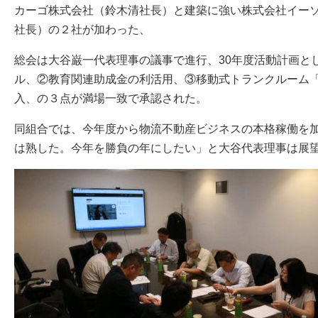
カーゴ株式会社（鈴木清社長）と建築に強い株式会社イー
社長）の２社が加わった、
総会は大谷巌一代表理事の議事で進行、30年度活動計画と
ル、②教育関連助成金の利活用、③移動式トランクルーム「
入、の３点が満場一致で承認された。
同組合では、今年度から物流不動産ビジネスの本格稼働を
は熟した。今年を勝負の年にしたい」と大谷代表理事は展