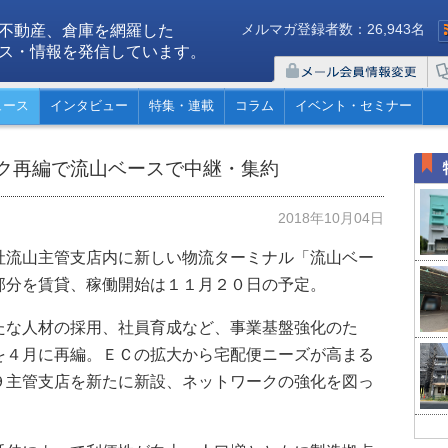
メルマガ登録者数：26,943名
不動産、倉庫を網羅した
ス・情報を発信しています。
ュース
インタビュー
特集・連載
コラム
イベント・セミナー
ク再編で流山ベースで中継・集約
2018年10月04日
社流山主管支店内に新しい物流ターミナル「流山ベー
部分を賃貸、稼働開始は１１月２０日の予定。
たな人材の採用、社員育成など、事業基盤強化のた
を４月に再編。ＥＣの拡大から宅配便ニーズが高まる
９主管支店を新たに新設、ネットワークの強化を図っ