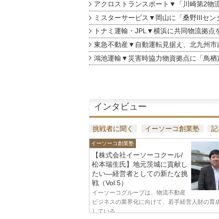
アクロストランスポート▼「川崎第2物
ミスターサービス▼岡山に「桑野IIIセン
トナミ運輸・JPL▼横浜に共同物流拠点
東急不動産▼自動運転見据え、北九州市
鴻池運輸▼災害時協力物資拠点に「鳥栖
インタビュー
挑戦者に聞く
イーソーコ創業塾
記
イーソーコ創業塾
【株式会社イーソーコクール/
松本瑞生氏】地元茨城に貢献し
たい—経営者としての新たな挑
戦（Vol.5）
イーソーコグループは、物流不動産
ビジネスの業界化に向けて、若手経営人財の育
している...