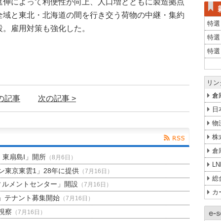
延伸によって利便性が向上、人口増とともに製造拠点
全域と東北・北海道の間を行き交う荷物の中継・集約
特選
設。雇用対策も強化した。
特選
特選
リン
倉
前の記事
次の記事 >
日
物
株
倉
H 東扇島I」開所
（8月6日）
L
東京東雲1」28年に提供
（7月16日）
総
ィルメントセンター」開設
（7月16日）
カ
」テナント募集開始
（7月16日）
視察
（7月16日）