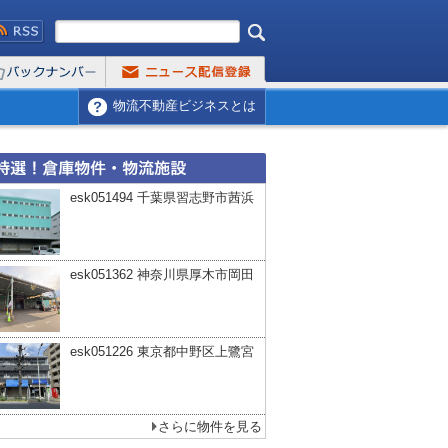
物流不動産ビジネスとは
esk051494 千葉県習志野市茜浜
esk051362 神奈川県厚木市岡田
esk051226 東京都中野区上鷺宮
さらに物件を見る