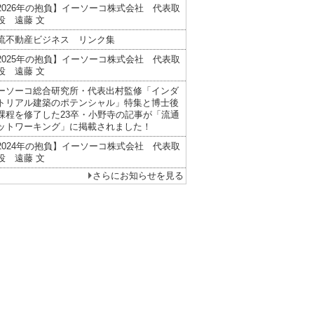
2026年の抱負】イーソーコ株式会社 代表取
役 遠藤 文
流不動産ビジネス リンク集
2025年の抱負】イーソーコ株式会社 代表取
役 遠藤 文
ーソーコ総合研究所・代表出村監修「インダ
トリアル建築のポテンシャル」特集と博士後
課程を修了した23卒・小野寺の記事が「流通
ットワーキング」に掲載されました！
2024年の抱負】イーソーコ株式会社 代表取
役 遠藤 文
さらにお知らせを見る