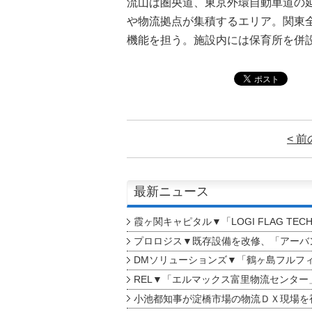
流山は圏央道、東京外環自動車道の
や物流拠点が集積するエリア。関東
機能を担う。施設内には保育所を併
< 
最新ニュース
霞ヶ関キャピタル▼「LOGI FLAG TEC
プロロジス▼既存設備を改修、「アーバン
DMソリューションズ▼「鶴ヶ島フルフ
REL▼「エルマックス富里物流センター
小池都知事が淀橋市場の物流ＤＸ現場を