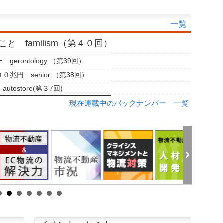
一覧
と familism（第４０回）
erontology （第39回）
兆円 senior （第38回）
tostore(第３7回)
現在連載中のバックナンバー 一覧