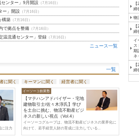
流センター」9月開設
（7月16日）
【
締
ター」開設
（7月16日）
物
を構築
（7月16日）
【
内で拠点を整備
（7月16日）
締
定温流通センター」登録
（7月16日）
イ
ス
ニュース一覧
期
ネ
【
一覧
締
者に聞く
キーマンに聞く
経営者に聞く
イーソーコ創業塾
【マテハンアドバイザー・宅地
建物取引士/佐々木淳氏】学び
を土台に挑む、物流不動産ビジ
ネスの新しい視点（Vol.4）
イーソーコグループは、物流不動産ビジネスの業界化に
成に注力
向けて、若手経営人財の育成に注力している...