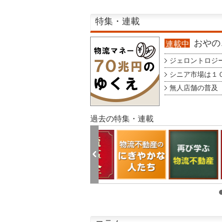
特集・連載
おやのこ
連載中
ジェロントロジー g
シニア市場は１００
無人店舗の普及 au
過去の特集・連載