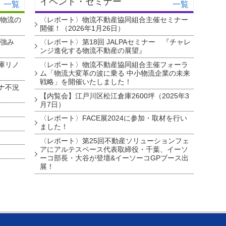
イベント・セミナー
一覧
一覧
・物流の
〈レポート〉物流不動産協同組合主催セミナー
開催！（2026年1月26日）
を強み
〈レポート〉第18回 JALPAセミナー 『チャレ
ンジ進化する物流不動産の展望』
庫リノ
〈レポート〉物流不動産協同組合主催フォーラ
ム「物流大変革の波に乗る 中小物流企業の未来
戦略」を開催いたしました！
ナ不況
【内覧会】江戸川区松江倉庫2600坪（2025年3
月7日）
〈レポート〉FACE展2024に参加・取材を行い
ました！
〈レポート〉第25回不動産ソリューションフェ
アにアルテスペース代表取締役・千葉、イーソ
ーコ部長・大谷が登壇&イーソーコGPブース出
展！