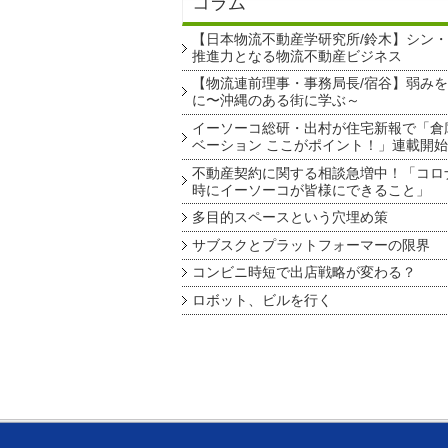
コラム
【日本物流不動産学研究所/鈴木】シン
推進力となる物流不動産ビジネス
【物流連前理事・事務局長/宿谷】弱み
に〜沖縄のある街に学ぶ～
イーソーコ総研・出村が住宅新報で「倉
ベーション ここがポイント！」連載開始
不動産契約に関する相談急増中！「コロ
時にイーソーコが皆様にできること」
多目的スペースという穴埋め策
サブスクとプラットフォーマーの限界
コンビニ時短で出店戦略が変わる？
ロボット、ビルを行く