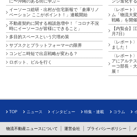
に〜沖縄のある街に学ぶ～
ンジ進化す
イーソーコ総研・出村が住宅新報で「倉庫リノ
〈レポート
ベーション ここがポイント！」連載開始
ム「物流大変
戦略」を開
不動産契約に関する相談急増中！「コロナ不況
時にイーソーコが皆様にできること」
【内覧会】江戸
月7日）
多目的スペースという穴埋め策
〈レポート〉
サブスクとプラットフォーマーの限界
ました！
コンビニ時短で出店戦略が変わる？
〈レポート〉
アにアルテ
ロボット、ビルを行く
ーコ部長・大
展！
TOP
ニュース
インタビュー
特集・連載
コラム
物流不動産ニュースについて
運営会社
プライバシーポリシー