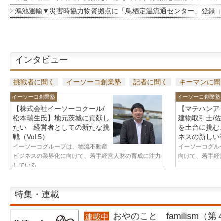
鴻池運輸▼災害時協力物資拠点に「鳥栖定温流通センター」登録
（
インタビュー
挑戦者に聞く
イーソーコ創業塾
記者に聞く
キーマンに聞
イーソーコ創業塾
イーソーコ創業塾
【株式会社イーソーコクール/
【マテハンア
松本瑞生氏】地元茨城に貢献し
建物取引士/
たい—経営者としての新たな挑
を土台に挑む
戦（Vol.5）
ネスの新しい視
イーソーコグループは、物流不動産
イーソーコグル
ビジネスの業界化に向けて、若手経営人財の育成に注力
向けて、若手経営
している...
特集・連載
おやのこと familism（
連載中