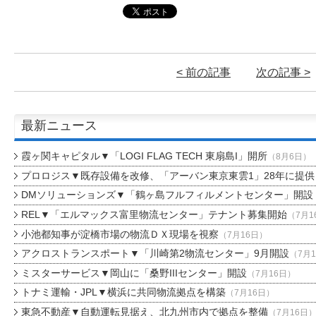
< 前の記事
次の記事 >
最新ニュース
霞ヶ関キャピタル▼「LOGI FLAG TECH 東扇島I」開所
（8月6日）
プロロジス▼既存設備を改修、「アーバン東京東雲1」28年に提供
DMソリューションズ▼「鶴ヶ島フルフィルメントセンター」開設
REL▼「エルマックス富里物流センター」テナント募集開始
（7月1
小池都知事が淀橋市場の物流ＤＸ現場を視察
（7月16日）
アクロストランスポート▼「川崎第2物流センター」9月開設
（7月
ミスターサービス▼岡山に「桑野IIIセンター」開設
（7月16日）
トナミ運輸・JPL▼横浜に共同物流拠点を構築
（7月16日）
東急不動産▼自動運転見据え、北九州市内で拠点を整備
（7月16日