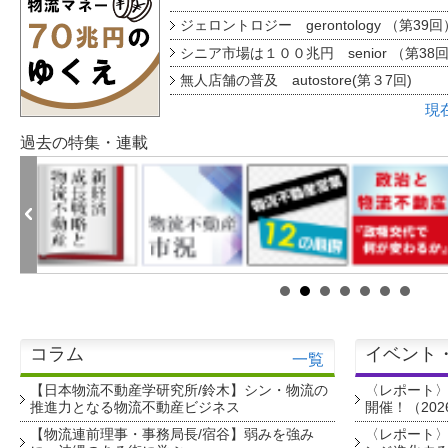
ジェロントロジー gerontology （第39回
シニア市場は１００兆円 senior （第38
無人店舗の普及 autostore(第３7回)
現
過去の特集・連載
コラム
イベント
一覧
【日本物流不動産学研究所/鈴木】シン・物流の
〈レポート
推進力となる物流不動産ビジネス
開催！（202
【物流連前理事・事務局長/宿谷】弱みを強み
〈レポート〉