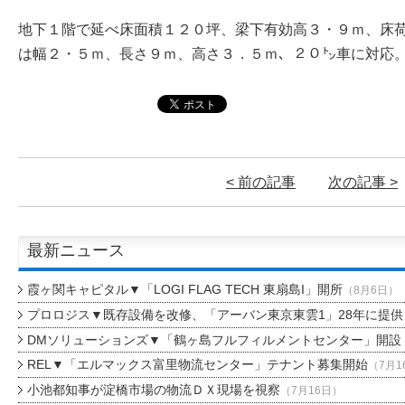
地下１階で延べ床面積１２０坪、梁下有効高３・９ｍ、床
は幅２・５ｍ、長さ９ｍ、高さ３．５ｍ、２０㌧車に対応
< 前の記事
次の記事 >
最新ニュース
霞ヶ関キャピタル▼「LOGI FLAG TECH 東扇島I」開所
（8月6日）
プロロジス▼既存設備を改修、「アーバン東京東雲1」28年に提供
DMソリューションズ▼「鶴ヶ島フルフィルメントセンター」開設
REL▼「エルマックス富里物流センター」テナント募集開始
（7月1
小池都知事が淀橋市場の物流ＤＸ現場を視察
（7月16日）