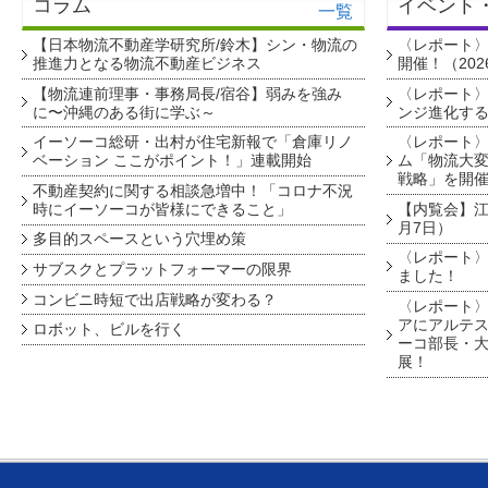
コラム
イベント
一覧
【日本物流不動産学研究所/鈴木】シン・物流の
〈レポート
推進力となる物流不動産ビジネス
開催！（202
【物流連前理事・事務局長/宿谷】弱みを強み
〈レポート〉
に〜沖縄のある街に学ぶ～
ンジ進化す
イーソーコ総研・出村が住宅新報で「倉庫リノ
〈レポート
ベーション ここがポイント！」連載開始
ム「物流大変
戦略」を開
不動産契約に関する相談急増中！「コロナ不況
時にイーソーコが皆様にできること」
【内覧会】江戸
月7日）
多目的スペースという穴埋め策
〈レポート〉
サブスクとプラットフォーマーの限界
ました！
コンビニ時短で出店戦略が変わる？
〈レポート〉
アにアルテ
ロボット、ビルを行く
ーコ部長・大
展！