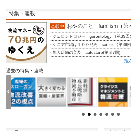
特集・連載
おやのこと familism（
連載中
ジェロントロジー gerontology （第39回
シニア市場は１００兆円 senior （第38
無人店舗の普及 autostore(第３7回)
現
過去の特集・連載