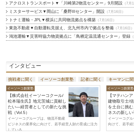
アクロストランスポート▼「川崎第2物流センター」9月開設
（7月
ミスターサービス▼岡山に「桑野IIIセンター」開設
（7月16日）
トナミ運輸・JPL▼横浜に共同物流拠点を構築
（7月16日）
東急不動産▼自動運転見据え、北九州市内で拠点を整備
（7月16日
鴻池運輸▼災害時協力物資拠点に「鳥栖定温流通センター」登録
（
インタビュー
挑戦者に聞く
イーソーコ創業塾
記者に聞く
キーマンに聞
イーソーコ創業塾
イーソーコ創業塾
【株式会社イーソーコクール/
【マテハンア
松本瑞生氏】地元茨城に貢献し
建物取引士/
たい—経営者としての新たな挑
を土台に挑む
戦（Vol.5）
ネスの新しい視
イーソーコグループは、物流不動産
イーソーコグル
ビジネスの業界化に向けて、若手経営人財の育成に注力
向けて、若手経営
している...