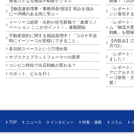
推進力となる物流不動産ビジネス
開催！（202
【物流連前理事・事務局長/宿谷】弱みを強み
〈レポート〉
に〜沖縄のある街に学ぶ～
ンジ進化す
イーソーコ総研・出村が住宅新報で「倉庫リノ
〈レポート
ベーション ここがポイント！」連載開始
ム「物流大変
戦略」を開
不動産契約に関する相談急増中！「コロナ不況
時にイーソーコが皆様にできること」
【内覧会】江戸
月7日）
多目的スペースという穴埋め策
〈レポート〉
サブスクとプラットフォーマーの限界
ました！
コンビニ時短で出店戦略が変わる？
〈レポート〉
アにアルテ
ロボット、ビルを行く
ーコ部長・大
展！
TOP
ニュース
インタビュー
特集・連載
コラム