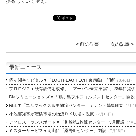
提案していく構え。
< 前の記事
次の記事 >
最新ニュース
霞ヶ関キャピタル▼「LOGI FLAG TECH 東扇島I」開所
（8月6日）
プロロジス▼既存設備を改修、「アーバン東京東雲1」28年に提供
DMソリューションズ▼「鶴ヶ島フルフィルメントセンター」開設
REL▼「エルマックス富里物流センター」テナント募集開始
（7月1
小池都知事が淀橋市場の物流ＤＸ現場を視察
（7月16日）
アクロストランスポート▼「川崎第2物流センター」9月開設
（7月
ミスターサービス▼岡山に「桑野IIIセンター」開設
（7月16日）