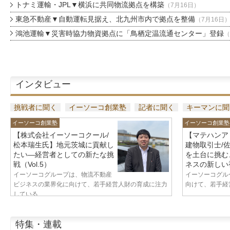
トナミ運輸・JPL▼横浜に共同物流拠点を構築
（7月16日）
東急不動産▼自動運転見据え、北九州市内で拠点を整備
（7月16日
鴻池運輸▼災害時協力物資拠点に「鳥栖定温流通センター」登録
（
インタビュー
挑戦者に聞く
イーソーコ創業塾
記者に聞く
キーマンに聞
イーソーコ創業塾
イーソーコ創業塾
【株式会社イーソーコクール/
【マテハンア
松本瑞生氏】地元茨城に貢献し
建物取引士/
たい—経営者としての新たな挑
を土台に挑む
戦（Vol.5）
ネスの新しい視
イーソーコグループは、物流不動産
イーソーコグル
ビジネスの業界化に向けて、若手経営人財の育成に注力
向けて、若手経営
している...
特集・連載