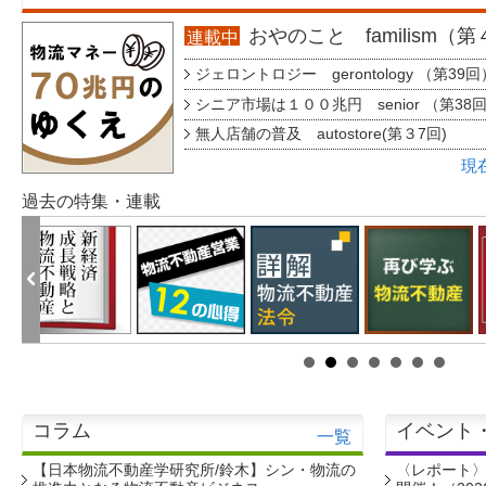
おやのこと familism（
連載中
ジェロントロジー gerontology （第39回
シニア市場は１００兆円 senior （第38
無人店舗の普及 autostore(第３7回)
現
過去の特集・連載
コラム
イベント
一覧
【日本物流不動産学研究所/鈴木】シン・物流の
〈レポート