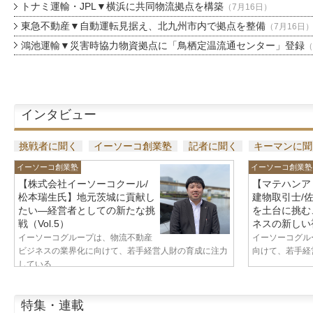
トナミ運輸・JPL▼横浜に共同物流拠点を構築
（7月16日）
東急不動産▼自動運転見据え、北九州市内で拠点を整備
（7月16日
鴻池運輸▼災害時協力物資拠点に「鳥栖定温流通センター」登録
（
インタビュー
挑戦者に聞く
イーソーコ創業塾
記者に聞く
キーマンに聞
イーソーコ創業塾
イーソーコ創業塾
【株式会社イーソーコクール/
【マテハンア
松本瑞生氏】地元茨城に貢献し
建物取引士/
たい—経営者としての新たな挑
を土台に挑む
戦（Vol.5）
ネスの新しい視
イーソーコグループは、物流不動産
イーソーコグル
ビジネスの業界化に向けて、若手経営人財の育成に注力
向けて、若手経営
している...
特集・連載