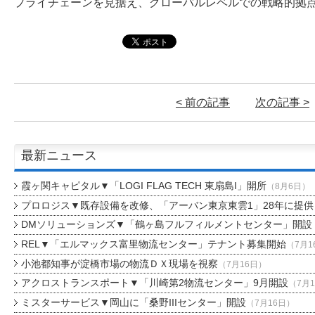
プライチェーンを見据え、グローバルレベルでの戦略的拠
< 前の記事
次の記事 >
最新ニュース
霞ヶ関キャピタル▼「LOGI FLAG TECH 東扇島I」開所
（8月6日）
プロロジス▼既存設備を改修、「アーバン東京東雲1」28年に提供
DMソリューションズ▼「鶴ヶ島フルフィルメントセンター」開設
REL▼「エルマックス富里物流センター」テナント募集開始
（7月1
小池都知事が淀橋市場の物流ＤＸ現場を視察
（7月16日）
アクロストランスポート▼「川崎第2物流センター」9月開設
（7月
ミスターサービス▼岡山に「桑野IIIセンター」開設
（7月16日）