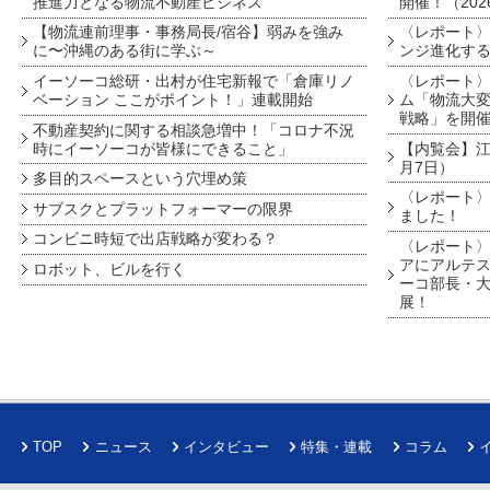
推進力となる物流不動産ビジネス
開催！（202
【物流連前理事・事務局長/宿谷】弱みを強み
〈レポート〉
に〜沖縄のある街に学ぶ～
ンジ進化す
イーソーコ総研・出村が住宅新報で「倉庫リノ
〈レポート
ベーション ここがポイント！」連載開始
ム「物流大変
戦略」を開
不動産契約に関する相談急増中！「コロナ不況
時にイーソーコが皆様にできること」
【内覧会】江戸
月7日）
多目的スペースという穴埋め策
〈レポート〉
サブスクとプラットフォーマーの限界
ました！
コンビニ時短で出店戦略が変わる？
〈レポート〉
アにアルテ
ロボット、ビルを行く
ーコ部長・大
展！
TOP
ニュース
インタビュー
特集・連載
コラム