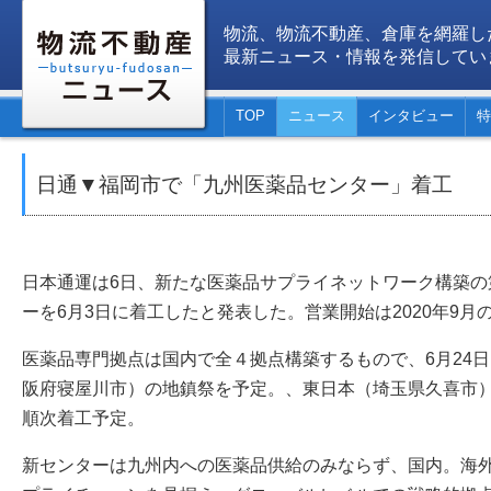
物流、物流不動産、倉庫を網羅し
最新ニュース・情報を発信してい
TOP
ニュース
インタビュー
特
日通▼福岡市で「九州医薬品センター」着工
日本通運は6日、新たな医薬品サプライネットワーク構築の
ーを6月3日に着工したと発表した。営業開始は2020年9月
医薬品専門拠点は国内で全４拠点構築するもので、6月24
阪府寝屋川市）の地鎮祭を予定。、東日本（埼玉県久喜市
順次着工予定。
新センターは九州内への医薬品供給のみならず、国内。海