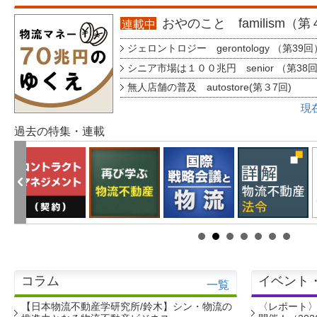
おやのこと familism（
連載中
ジェロントロジー gerontology （第39回
シニア市場は１００兆円 senior （第38
無人店舗の普及 autostore(第３7回)
現
過去の特集・連載
コラム
イベント
一覧
【日本物流不動産学研究所/鈴木】シン・物流の
〈レポート