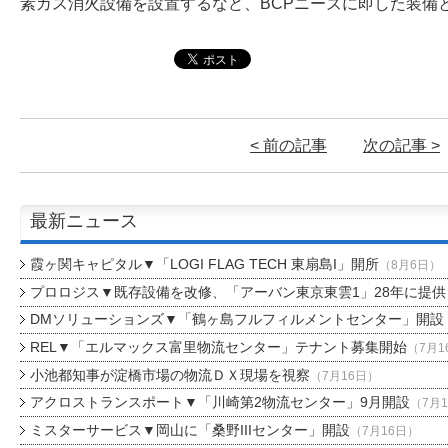
素ガス消火設備を設置するなど、BCPニーズに即した装備
< 前の記事
次の記事 >
最新ニュース
霞ヶ関キャピタル▼「LOGI FLAG TECH 東扇島I」開所
（8月6日）
プロロジス▼既存設備を改修、「アーバン東京東雲1」28年に提供
DMソリューションズ▼「鶴ヶ島フルフィルメントセンター」開設
REL▼「エルマックス富里物流センター」テナント募集開始
（7月1
小池都知事が淀橋市場の物流ＤＸ現場を視察
（7月16日）
アクロストランスポート▼「川崎第2物流センター」9月開設
（7月
ミスターサービス▼岡山に「桑野IIIセンター」開設
（7月16日）