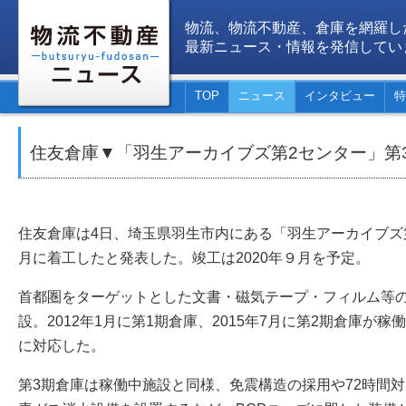
物流、物流不動産、倉庫を網羅し
最新ニュース・情報を発信してい
TOP
ニュース
インタビュー
特
住友倉庫▼「羽生アーカイブズ第2センター」第
住友倉庫は4日、埼玉県羽生市内にある「羽生アーカイブズ
月に着工したと発表した。竣工は2020年９月を予定。
首都圏をターゲットとした文書・磁気テープ・フィルム等
設。2012年1月に第1期倉庫、2015年7月に第2期倉庫が
に対応した。
第3期倉庫は稼働中施設と同様、免震構造の採用や72時間