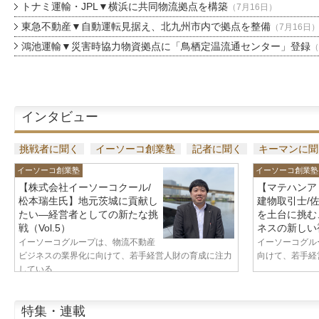
トナミ運輸・JPL▼横浜に共同物流拠点を構築
（7月16日）
東急不動産▼自動運転見据え、北九州市内で拠点を整備
（7月16日
鴻池運輸▼災害時協力物資拠点に「鳥栖定温流通センター」登録
（
インタビュー
挑戦者に聞く
イーソーコ創業塾
記者に聞く
キーマンに聞
イーソーコ創業塾
イーソーコ創業塾
【株式会社イーソーコクール/
【マテハンア
松本瑞生氏】地元茨城に貢献し
建物取引士/
たい—経営者としての新たな挑
を土台に挑む
戦（Vol.5）
ネスの新しい視
イーソーコグループは、物流不動産
イーソーコグル
ビジネスの業界化に向けて、若手経営人財の育成に注力
向けて、若手経営
している...
特集・連載