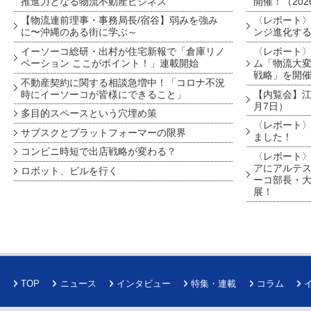
推進力となる物流不動産ビジネス
開催！（202
【物流連前理事・事務局長/宿谷】弱みを強み
〈レポート〉
に〜沖縄のある街に学ぶ～
ンジ進化す
イーソーコ総研・出村が住宅新報で「倉庫リノ
〈レポート
ベーション ここがポイント！」連載開始
ム「物流大変
戦略」を開
不動産契約に関する相談急増中！「コロナ不況
時にイーソーコが皆様にできること」
【内覧会】江戸
月7日）
多目的スペースという穴埋め策
〈レポート〉
サブスクとプラットフォーマーの限界
ました！
コンビニ時短で出店戦略が変わる？
〈レポート〉
アにアルテ
ロボット、ビルを行く
ーコ部長・大
展！
TOP
ニュース
インタビュー
特集・連載
コラム