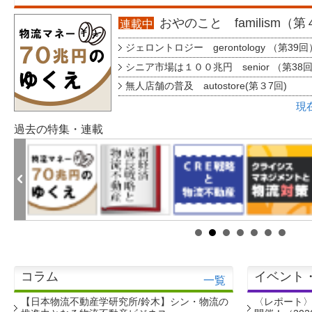
おやのこと familism（
連載中
ジェロントロジー gerontology （第39回
シニア市場は１００兆円 senior （第38
無人店舗の普及 autostore(第３7回)
現
過去の特集・連載
コラム
イベント
一覧
【日本物流不動産学研究所/鈴木】シン・物流の
〈レポート