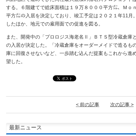
する。６階建てで総床面積は１９万８０００平方㍍、Ｍｏ
平方㍍の入居を決定しており、竣工予定は２０２１年11月
したほか、地元での雇用面での促進を図る。
また、開発中の「プロロジス海老名Ⅱ」ＢＴＳ型冷蔵倉庫
の入居が決定した。「冷蔵倉庫をオーダーメイドで造るも
庫に回復させないなど、一歩踏む込んだ提案もこれから進
望した。
< 前の記事
次の記事 >
最新ニュース