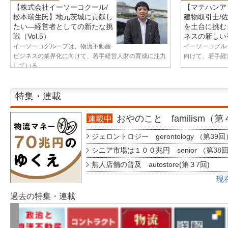
【株式会社イーソーコクール/
【マテハンア
松本瑞生氏】地元茨城に貢献し
建物取引士/
たい—経営者としての新たな挑
を土台に挑む
戦（Vol.5）
ネスの新しい視
イーソーコグループは、物流不動産
イーソーコグル
ビジネスの業界化に向けて、若手経営人財の育成に注力
向けて、若手経営
している...
特集・連載
おやのこと familism（
連載中
ジェロントロジー gerontology （第39回
シニア市場は１００兆円 senior （第38
無人店舗の普及 autostore(第３7回)
現
過去の特集・連載