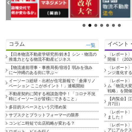
コラム
イベント
一覧
【日本物流不動産学研究所/鈴木】シン・物流の
〈レポート
推進力となる物流不動産ビジネス
開催！（202
【物流連前理事・事務局長/宿谷】弱みを強み
〈レポート〉
に〜沖縄のある街に学ぶ～
ンジ進化す
イーソーコ総研・出村が住宅新報で「倉庫リノ
〈レポート
ベーション ここがポイント！」連載開始
ム「物流大変
戦略」を開
不動産契約に関する相談急増中！「コロナ不況
時にイーソーコが皆様にできること」
【内覧会】江戸
月7日）
多目的スペースという穴埋め策
〈レポート〉
サブスクとプラットフォーマーの限界
ました！
コンビニ時短で出店戦略が変わる？
〈レポート〉
アにアルテ
ロボット、ビルを行く