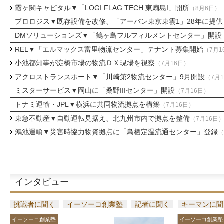
霞ヶ関キャピタル▼「LOGI FLAG TECH 東扇島I」開所
（8月6日）
プロロジス▼既存設備を改修、「アーバン東京東雲1」28年に提供
DMソリューションズ▼「鶴ヶ島フルフィルメントセンター」開設
REL▼「エルマックス富里物流センター」テナント募集開始
（7月1
小池都知事が淀橋市場の物流ＤＸ現場を視察
（7月16日）
アクロストランスポート▼「川崎第2物流センター」9月開設
（7月
ミスターサービス▼岡山に「桑野IIIセンター」開設
（7月16日）
トナミ運輸・JPL▼横浜に共同物流拠点を構築
（7月16日）
東急不動産▼自動運転見据え、北九州市内で拠点を整備
（7月16日
鴻池運輸▼災害時協力物資拠点に「鳥栖定温流通センター」登録
（
インタビュー
挑戦者に聞く
イーソーコ創業塾
記者に聞く
キーマンに聞
イーソーコ創業塾
イーソーコ創業塾