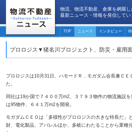
物流、物流不動産、倉庫を網羅し
最新ニュース・情報を発信してい
TOP
ニュース
インタビュー
特
プロロジス▼猪名川プロジェクト、防災・雇用
プロロジスは10月31日、ハモードＲ．モガダム会長兼Ｃ
た。
同社は19か国で７４００万m2、３７９３物件の物流施設を
は95物件、６４１万m2を開発。
モガダムＣＥＯは「多様性がプロロジスの大きな特長だ」
財、電化製品、アパレルほか、多岐にわたることから業種