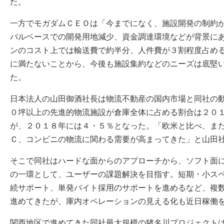
た。
一方でモガダムＣＥＯは「今までになく、施設開発の制約
バルベースでの開発用地減少、資金調達環境などが背景に
ンのコスト上では輸送費で約半分、人件費が３割程度占め
に満たないことから、今後も施設集約などのニーズは底堅
た。
日本法人の山田御酒社長は物流不動産の国内市場と同社の
０坪以上の先進的物流施設が倉庫全体に占める割合は２０
が、２０１８年には４・５％となった。「欧米と比べ、ま
Ｃ、コンビニの物流に関わる需要が高まってきた」と山田
そこで同社はハードな面からのアプローチから、ソフト面
の一環として、ユーザーの課題解決を目指す。短期・小ス
続サポート、単発バイト採用のサポートを進めるなど、複
進めてきたが、庫内オペレーションの見える化も近日稼働
関西地区で進めてきた同社最大規模の猪名川プロジェクト