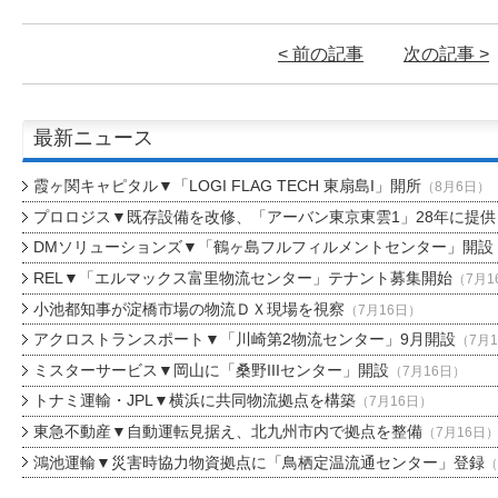
< 前の記事
次の記事 >
最新ニュース
霞ヶ関キャピタル▼「LOGI FLAG TECH 東扇島I」開所
（8月6日）
プロロジス▼既存設備を改修、「アーバン東京東雲1」28年に提供
DMソリューションズ▼「鶴ヶ島フルフィルメントセンター」開設
REL▼「エルマックス富里物流センター」テナント募集開始
（7月1
小池都知事が淀橋市場の物流ＤＸ現場を視察
（7月16日）
アクロストランスポート▼「川崎第2物流センター」9月開設
（7月
ミスターサービス▼岡山に「桑野IIIセンター」開設
（7月16日）
トナミ運輸・JPL▼横浜に共同物流拠点を構築
（7月16日）
東急不動産▼自動運転見据え、北九州市内で拠点を整備
（7月16日
鴻池運輸▼災害時協力物資拠点に「鳥栖定温流通センター」登録
（