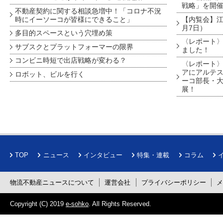
戦略」を開
不動産契約に関する相談急増中！「コロナ不況
時にイーソーコが皆様にできること」
【内覧会】江戸
月7日）
多目的スペースという穴埋め策
〈レポート〉
サブスクとプラットフォーマーの限界
ました！
コンビニ時短で出店戦略が変わる？
〈レポート〉
アにアルテ
ロボット、ビルを行く
ーコ部長・大
展！
TOP
ニュース
インタビュー
特集・連載
コラム
物流不動産ニュースについて
運営会社
プライバシーポリシー
Copyright (C) 2019
e-sohko
. All Rights Reserved.