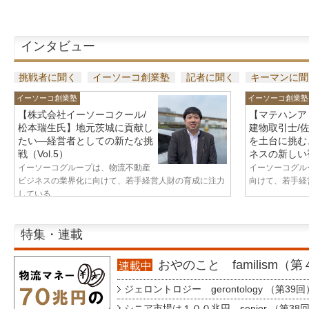
インタビュー
挑戦者に聞く
イーソーコ創業塾
記者に聞く
キーマンに聞
イーソーコ創業塾
イーソーコ創業塾
【株式会社イーソーコクール/
【マテハンア
松本瑞生氏】地元茨城に貢献し
建物取引士/
たい—経営者としての新たな挑
を土台に挑む
戦（Vol.5）
ネスの新しい視
イーソーコグループは、物流不動産
イーソーコグル
ビジネスの業界化に向けて、若手経営人財の育成に注力
向けて、若手経営
している...
特集・連載
おやのこと familism（
連載中
ジェロントロジー gerontology （第39回
シニア市場は１００兆円 senior （第38