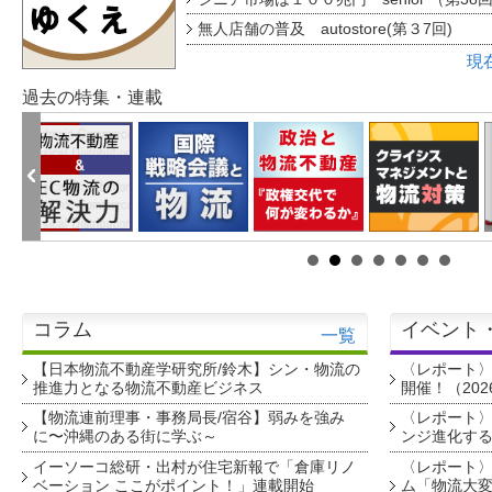
無人店舗の普及 autostore(第３7回)
現
過去の特集・連載
コラム
イベント
一覧
【日本物流不動産学研究所/鈴木】シン・物流の
〈レポート
推進力となる物流不動産ビジネス
開催！（202
【物流連前理事・事務局長/宿谷】弱みを強み
〈レポート〉
に〜沖縄のある街に学ぶ～
ンジ進化す
イーソーコ総研・出村が住宅新報で「倉庫リノ
〈レポート
ベーション ここがポイント！」連載開始
ム「物流大変