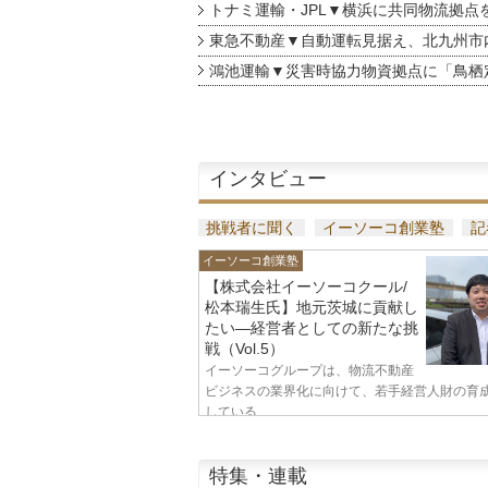
トナミ運輸・JPL▼横浜に共同物流拠点
東急不動産▼自動運転見据え、北九州市
鴻池運輸▼災害時協力物資拠点に「鳥栖
インタビュー
挑戦者に聞く
イーソーコ創業塾
記
イーソーコ創業塾
【株式会社イーソーコクール/
松本瑞生氏】地元茨城に貢献し
たい—経営者としての新たな挑
戦（Vol.5）
イーソーコグループは、物流不動産
ビジネスの業界化に向けて、若手経営人財の育
している...
特集・連載