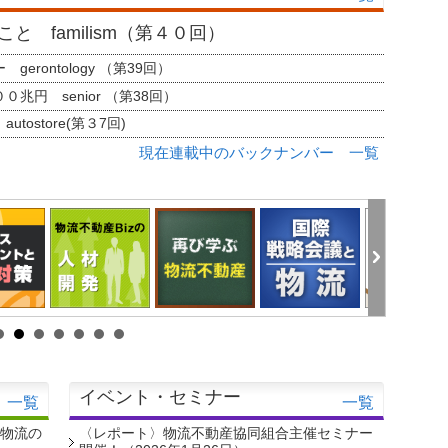
と familism（第４０回）
erontology （第39回）
兆円 senior （第38回）
tostore(第３7回)
現在連載中のバックナンバー 一覧
イベント・セミナー
一覧
一覧
・物流の
〈レポート〉物流不動産協同組合主催セミナー