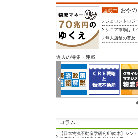
おやのこ
連載中
ジェロントロジー g
シニア市場は１００
無人店舗の普及 au
過去の特集・連載
コラム
【日本物流不動産学研究所/鈴木】シン