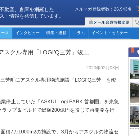
メルマガ登録者数：26,943名
不動産、倉庫を網羅した
ス・情報を発信しています。
ュース
インタビュー
特集・連載
コラム
イベント・セミナー
スクル専用「LOGI’Q三芳」竣工
2020年02月03日
三芳町にアスクル専用物流施設「LOGI’Q三芳」を竣
停止していた「ASKUL Logi PARK 首都圏」を東急
ラップ＆ビルドで総額200億円を投じて再開発を行
床面積7万1000m2の施設で、3月からアスクルの物流セ