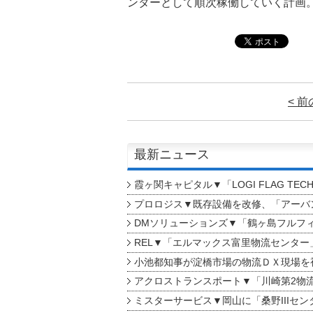
ンターとして順次稼働していく計画
< 
最新ニュース
霞ヶ関キャピタル▼「LOGI FLAG TEC
プロロジス▼既存設備を改修、「アーバン
DMソリューションズ▼「鶴ヶ島フルフ
REL▼「エルマックス富里物流センター
小池都知事が淀橋市場の物流ＤＸ現場を
アクロストランスポート▼「川崎第2物
ミスターサービス▼岡山に「桑野IIIセン