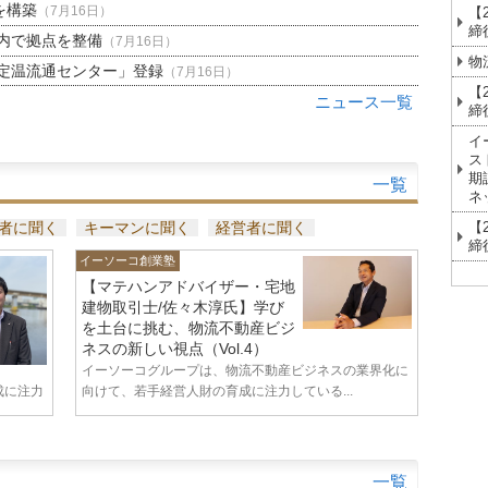
を構築
【
（7月16日）
締
内で拠点を整備
（7月16日）
物
定温流通センター」登録
（7月16日）
【
ニュース一覧
締
イ
ス
期
一覧
ネ
【
者に聞く
キーマンに聞く
経営者に聞く
締
イーソーコ創業塾
【マテハンアドバイザー・宅地
建物取引士/佐々木淳氏】学び
を土台に挑む、物流不動産ビジ
ネスの新しい視点（Vol.4）
イーソーコグループは、物流不動産ビジネスの業界化に
成に注力
向けて、若手経営人財の育成に注力している...
一覧