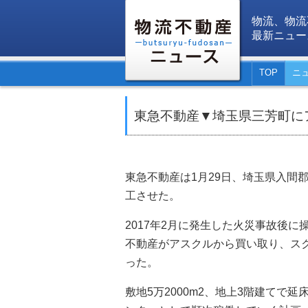
物流、物流
最新ニュー
TOP
ニ
東急不動産▼埼玉県三芳町にア
東急不動産は1月29日、埼玉県入間郡
工させた。
2017年2月に発生した火災事故後に操業
不動産がアスクルから買い取り、スク
った。
敷地5万2000m2、地上3階建てで延