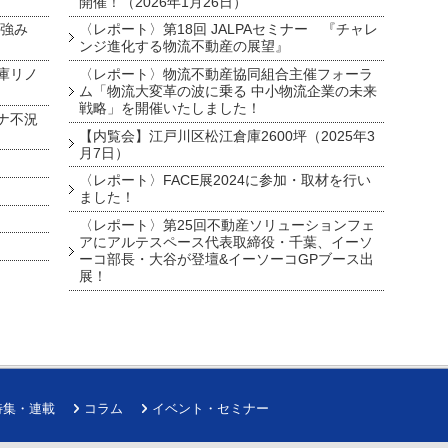
開催！（2026年1月26日）
を強み
〈レポート〉第18回 JALPAセミナー 『チャレ
ンジ進化する物流不動産の展望』
庫リノ
〈レポート〉物流不動産協同組合主催フォーラ
ム「物流大変革の波に乗る 中小物流企業の未来
戦略」を開催いたしました！
ナ不況
【内覧会】江戸川区松江倉庫2600坪（2025年3
月7日）
〈レポート〉FACE展2024に参加・取材を行い
ました！
〈レポート〉第25回不動産ソリューションフェ
アにアルテスペース代表取締役・千葉、イーソ
ーコ部長・大谷が登壇&イーソーコGPブース出
展！
特集・連載
コラム
イベント・セミナー