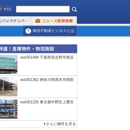
物流不動産ビジネスとは
esk051494 千葉県習志野市茜浜
esk051362 神奈川県厚木市岡田
esk051226 東京都中野区上鷺宮
さらに物件を見る