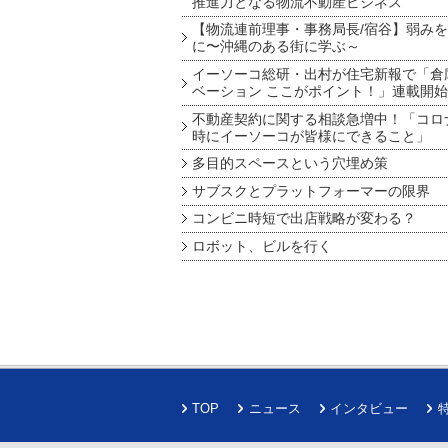
推進力となる物流不動産ビジネス
【物流連前理事・事務局長/宿谷】弱み
に〜沖縄のある街に学ぶ～
イーソーコ総研・出村が住宅新報で「倉
ベーション ここがポイント！」連載開始
不動産契約に関する相談急増中！「コロ
時にイーソーコが皆様にできること」
多目的スペースという穴埋め策
サブスクとプラットフォーマーの限界
コンビニ時短で出店戦略が変わる？
ロボット、ビルを行く
TOP
ニュース
インタビュー