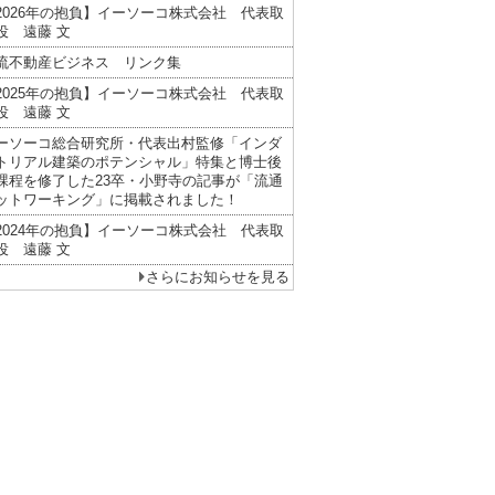
2026年の抱負】イーソーコ株式会社 代表取
役 遠藤 文
流不動産ビジネス リンク集
2025年の抱負】イーソーコ株式会社 代表取
役 遠藤 文
ーソーコ総合研究所・代表出村監修「インダ
トリアル建築のポテンシャル」特集と博士後
課程を修了した23卒・小野寺の記事が「流通
ットワーキング」に掲載されました！
2024年の抱負】イーソーコ株式会社 代表取
役 遠藤 文
さらにお知らせを見る