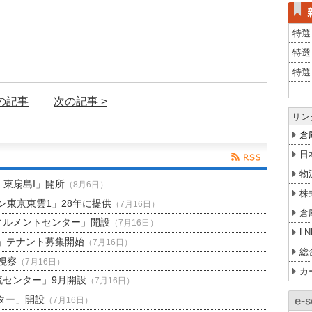
。
特選
特選
特選
前の記事
次の記事 >
リン
倉
日
物
H 東扇島I」開所
（8月6日）
株
東京東雲1」28年に提供
（7月16日）
倉
ィルメントセンター」開設
（7月16日）
L
」テナント募集開始
（7月16日）
総
視察
（7月16日）
カ
流センター」9月開設
（7月16日）
ター」開設
（7月16日）