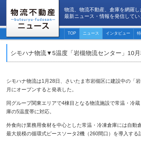
物流、物流不動産、倉庫を網羅し
最新ニュース・情報を発信してい
TOP
ニュース
インタビュー
特
シモハナ物流▼5温度「岩槻物流センター」10
シモハナ物流は1月28日、さいたま市岩槻区に建設中の「岩槻
月にオープンすると発表した。
同グループ関東エリアで4棟目となる物流施設で常温・冷蔵
庫の5温度帯に対応。
外食向け業務用食材を中心とした常温・冷凍倉庫には自動
最大規模の循環式ピースソータ2機（260間口）を導入する