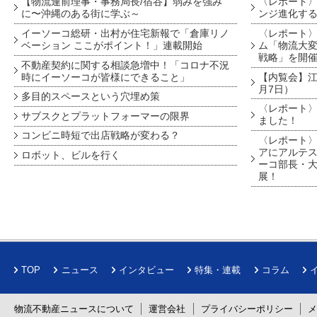
【物流連前理事・事務局長/宿谷】弱みを強み
〈レポート〉
に〜沖縄のある街に学ぶ～
ンジ進化す
イーソーコ総研・出村が住宅新報で「倉庫リノ
〈レポート
ベーション ここがポイント！」連載開始
ム「物流大変
戦略」を開
不動産契約に関する相談急増中！「コロナ不況
時にイーソーコが皆様にできること」
【内覧会】江戸
月7日）
多目的スペースという穴埋め策
〈レポート〉
サブスクとプラットフォーマーの限界
ました！
コンビニ時短で出店戦略が変わる？
〈レポート〉
アにアルテ
ロボット、ビルを行く
ーコ部長・大
展！
TOP
ニュース
インタビュー
特集・連載
コラム
物流不動産ニュースについて
運営会社
プライバシーポリシー