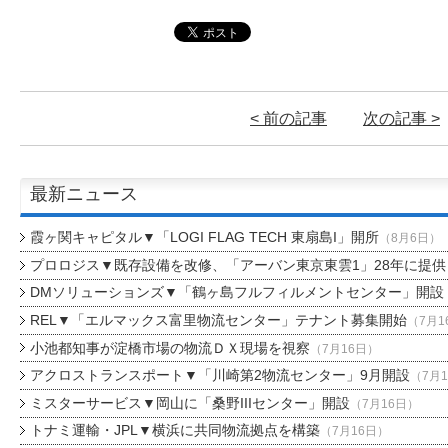
< 前の記事
次の記事 >
最新ニュース
霞ヶ関キャピタル▼「LOGI FLAG TECH 東扇島I」開所
（8月6日）
プロロジス▼既存設備を改修、「アーバン東京東雲1」28年に提供
DMソリューションズ▼「鶴ヶ島フルフィルメントセンター」開設
REL▼「エルマックス富里物流センター」テナント募集開始
（7月1
小池都知事が淀橋市場の物流ＤＸ現場を視察
（7月16日）
アクロストランスポート▼「川崎第2物流センター」9月開設
（7月
ミスターサービス▼岡山に「桑野IIIセンター」開設
（7月16日）
トナミ運輸・JPL▼横浜に共同物流拠点を構築
（7月16日）