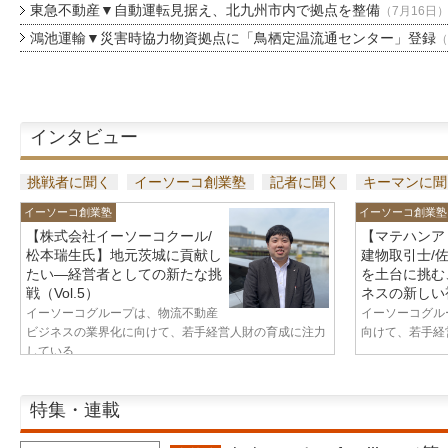
東急不動産▼自動運転見据え、北九州市内で拠点を整備
（7月16日
鴻池運輸▼災害時協力物資拠点に「鳥栖定温流通センター」登録
（
インタビュー
挑戦者に聞く
イーソーコ創業塾
記者に聞く
キーマンに聞
イーソーコ創業塾
イーソーコ創業塾
【株式会社イーソーコクール/
【マテハンア
松本瑞生氏】地元茨城に貢献し
建物取引士/
たい—経営者としての新たな挑
を土台に挑む
戦（Vol.5）
ネスの新しい視
イーソーコグループは、物流不動産
イーソーコグル
ビジネスの業界化に向けて、若手経営人財の育成に注力
向けて、若手経営
している...
特集・連載