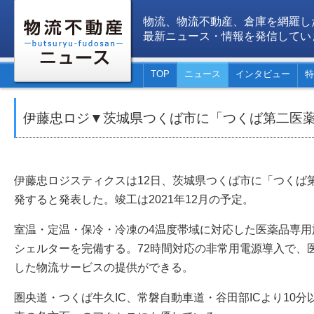
物流、物流不動産、倉庫を網羅し
最新ニュース・情報を発信してい
TOP
ニュース
インタビュー
特
伊藤忠ロジ▼茨城県つくば市に「つくば第二医
伊藤忠ロジスティクスは12日、茨城県つくば市に「つくば
発すると発表した。竣工は2021年12月の予定。
室温・定温・保冷・冷凍の4温度帯域に対応した医薬品専用
シェルターを完備する。72時間対応の非常用電源導入で、
した物流サービスの提供ができる。
圏央道・つくば牛久IC、常磐自動車道・谷田部ICより10