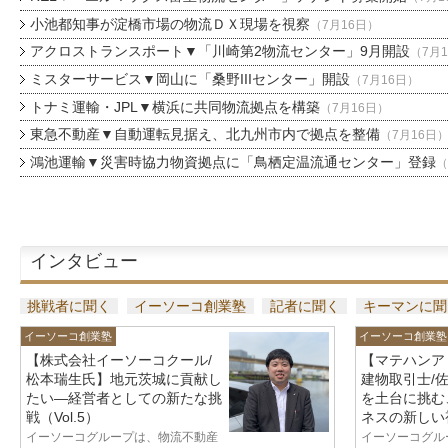
小池都知事が淀橋市場の物流ＤＸ現場を視察
（7月16日）
アクロストランスポート▼「川崎第2物流センター」9月開設
（7月
ミスターサービス▼岡山に「桑野IIIセンター」開設
（7月16日）
トナミ運輸・JPL▼横浜に共同物流拠点を構築
（7月16日）
東急不動産▼自動運転見据え、北九州市内で拠点を整備
（7月16日
鴻池運輸▼災害時協力物資拠点に「鳥栖定温流通センター」登録
（
インタビュー
挑戦者に聞く
イーソーコ創業塾
記者に聞く
キーマンに聞
イーソーコ創業塾
イーソーコ創業塾
【株式会社イーソーコクール/
【マテハンア
松本瑞生氏】地元茨城に貢献し
建物取引士/
たい—経営者としての新たな挑
を土台に挑む
戦（Vol.5）
ネスの新しい視
イーソーコグループは、物流不動産
イーソーコグル