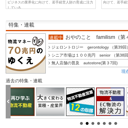
ビジネスの業界化に向けて、若手経営人財の育成に注力
向けて、若手経営
している...
特集・連載
おやのこと familism（
連載中
ジェロントロジー gerontology （第39回
シニア市場は１００兆円 senior （第38
無人店舗の普及 autostore(第３7回)
現
過去の特集・連載