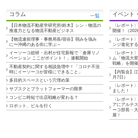
コラム
イベント
一覧
【日本物流不動産学研究所/鈴木】シン・物流の
〈レポート
推進力となる物流不動産ビジネス
開催！（202
【物流連前理事・事務局長/宿谷】弱みを強み
〈レポート〉
に〜沖縄のある街に学ぶ～
ンジ進化す
イーソーコ総研・出村が住宅新報で「倉庫リノ
〈レポート
ベーション ここがポイント！」連載開始
ム「物流大変
戦略」を開
不動産契約に関する相談急増中！「コロナ不況
時にイーソーコが皆様にできること」
【内覧会】江戸
月7日）
多目的スペースという穴埋め策
〈レポート〉
サブスクとプラットフォーマーの限界
ました！
コンビニ時短で出店戦略が変わる？
〈レポート〉
アにアルテ
ロボット、ビルを行く
ーコ部長・大
展！