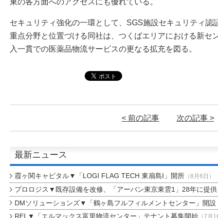
東の各方面へのアクセスにも優れている。
セキュリティ強化の一環として、SGS施設セキュリティ認
重点分野と位置づける同社は、つくばエリアにおける新セ
入一貫での医薬品物流サービスの更なる拡充を図る。
< 前の記事
次の記事 >
最新ニュース
霞ヶ関キャピタル▼「LOGI FLAG TECH 東扇島I」開所
（8月6日）
プロロジス▼既存設備を改修、「アーバン東京東雲1」28年に提供
DMソリューションズ▼「鶴ヶ島フルフィルメントセンター」開設
REL▼「エルマックス富里物流センター」テナント募集開始
（7月1