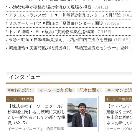
小池都知事が淀橋市場の物流ＤＸ現場を視察
（7月16日）
アクロストランスポート▼「川崎第2物流センター」9月開設
（7月
ミスターサービス▼岡山に「桑野IIIセンター」開設
（7月16日）
トナミ運輸・JPL▼横浜に共同物流拠点を構築
（7月16日）
東急不動産▼自動運転見据え、北九州市内で拠点を整備
（7月16日
鴻池運輸▼災害時協力物資拠点に「鳥栖定温流通センター」登録
（
インタビュー
挑戦者に聞く
イーソーコ創業塾
記者に聞く
キーマンに聞
イーソーコ創業塾
イーソーコ創業塾
【株式会社イーソーコクール/
【マテハンア
松本瑞生氏】地元茨城に貢献し
建物取引士/
たい—経営者としての新たな挑
を土台に挑む
戦（Vol.5）
ネスの新しい視
イーソーコグループは、物流不動産
イーソーコグル