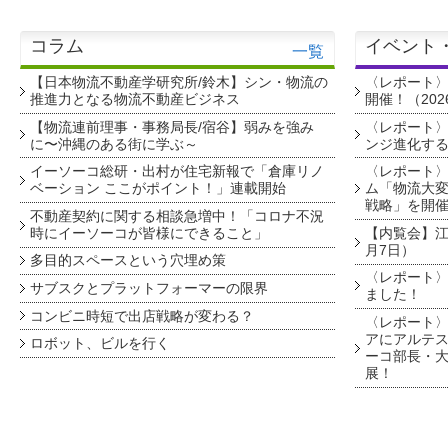
コラム
イベント
一覧
【日本物流不動産学研究所/鈴木】シン・物流の
〈レポート
推進力となる物流不動産ビジネス
開催！（202
【物流連前理事・事務局長/宿谷】弱みを強み
〈レポート〉
に〜沖縄のある街に学ぶ～
ンジ進化す
イーソーコ総研・出村が住宅新報で「倉庫リノ
〈レポート
ベーション ここがポイント！」連載開始
ム「物流大変
戦略」を開
不動産契約に関する相談急増中！「コロナ不況
時にイーソーコが皆様にできること」
【内覧会】江戸
月7日）
多目的スペースという穴埋め策
〈レポート〉
サブスクとプラットフォーマーの限界
ました！
コンビニ時短で出店戦略が変わる？
〈レポート〉
アにアルテ
ロボット、ビルを行く
ーコ部長・大
展！