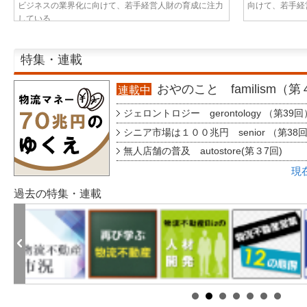
ビジネスの業界化に向けて、若手経営人財の育成に注力
向けて、若手経営
している...
特集・連載
おやのこと familism（
連載中
ジェロントロジー gerontology （第39回
シニア市場は１００兆円 senior （第38
無人店舗の普及 autostore(第３7回)
現
過去の特集・連載