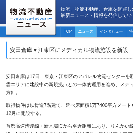
物流、物流不動産、倉庫を網羅し
最新ニュース・情報を発信してい
TOP
ニュース
インタビュー
特
安田倉庫▼江東区にメディカル物流施設を新設
安田倉庫は17日、東京・江東区のアパレル物流センターを
雲エリアに建設中の新規拠点との一体的運用を進め、メデ
方針。
取得物件は鉄骨造7階建て、延べ床面積1万7400平方メー
12月に開設する。
首都高速湾岸線・新木場ICから至近距離にあり、りんかい