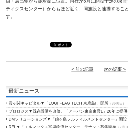
線・辰巳駅から徒歩圏に位置。同社が6月に開設予定の東雲
ティクスセンター）からもほど近く、同施設と連携するこ
す。
< 前の記事
次の記事 >
最新ニュース
霞ヶ関キャピタル▼「LOGI FLAG TECH 東扇島I」開所
（8月6日）
プロロジス▼既存設備を改修、「アーバン東京東雲1」28年に提供
DMソリューションズ▼「鶴ヶ島フルフィルメントセンター」開設
REL▼「エルマックス富里物流センター」テナント募集開始
（7月1