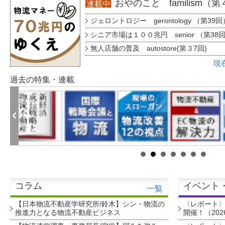
おやのこと familism（
連載中
ジェロントロジー gerontology （第39回
シニア市場は１００兆円 senior （第38
無人店舗の普及 autostore(第３7回)
現
過去の特集・連載
コラム
イベント
一覧
【日本物流不動産学研究所/鈴木】シン・物流の
〈レポート
推進力となる物流不動産ビジネス
開催！（202