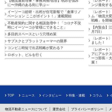
【物流連前理事・事務局長/宿谷】弱みを強み
〈レポート〉
に〜沖縄のある街に学ぶ～
ンジ進化す
イーソーコ総研・出村が住宅新報で「倉庫リノ
〈レポート
ベーション ここがポイント！」連載開始
ム「物流大変
戦略」を開
不動産契約に関する相談急増中！「コロナ不況
時にイーソーコが皆様にできること」
【内覧会】江戸
月7日）
多目的スペースという穴埋め策
〈レポート〉
サブスクとプラットフォーマーの限界
ました！
コンビニ時短で出店戦略が変わる？
〈レポート〉
アにアルテ
ロボット、ビルを行く
ーコ部長・大
展！
TOP
ニュース
インタビュー
特集・連載
コラム
物流不動産ニュースについて
運営会社
プライバシーポリシー