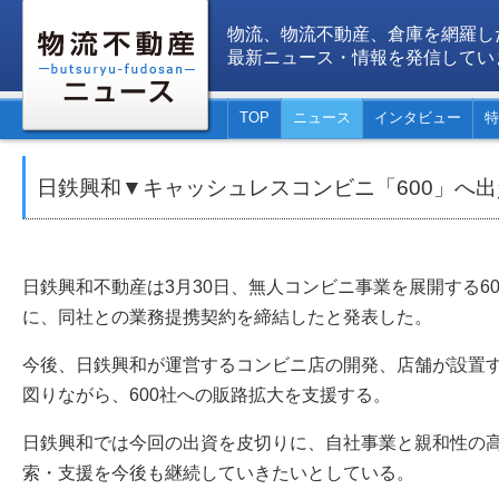
物流、物流不動産、倉庫を網羅し
最新ニュース・情報を発信してい
TOP
ニュース
インタビュー
特
日鉄興和▼キャッシュレスコンビニ「600」へ
日鉄興和不動産は3月30日、無人コンビニ事業を展開する6
に、同社との業務提携契約を締結したと発表した。
今後、日鉄興和が運営するコンビニ店の開発、店舗が設置
図りながら、600社への販路拡大を支援する。
日鉄興和では今回の出資を皮切りに、自社事業と親和性の
索・支援を今後も継続していきたいとしている。