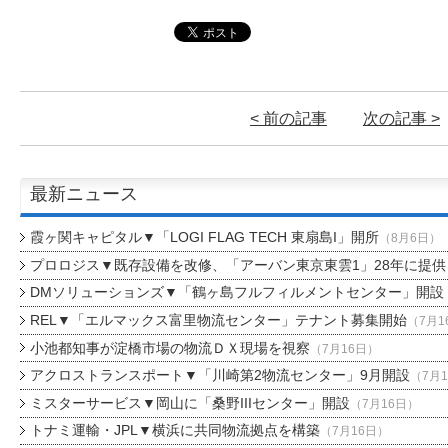
< 前の記事
次の記事 >
最新ニュース
霞ヶ関キャピタル▼「LOGI FLAG TECH 東扇島I」開所
（8月6日）
プロロジス▼既存設備を改修、「アーバン東京東雲1」28年に提供
DMソリューションズ▼「鶴ヶ島フルフィルメントセンター」開設
REL▼「エルマックス富里物流センター」テナント募集開始
（7月1
小池都知事が淀橋市場の物流ＤＸ現場を視察
（7月16日）
アクロストランスポート▼「川崎第2物流センター」9月開設
（7月
ミスターサービス▼岡山に「桑野IIIセンター」開設
（7月16日）
トナミ運輸・JPL▼横浜に共同物流拠点を構築
（7月16日）