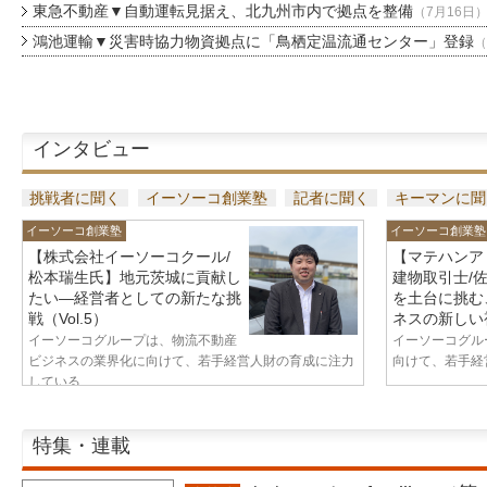
東急不動産▼自動運転見据え、北九州市内で拠点を整備
（7月16日
鴻池運輸▼災害時協力物資拠点に「鳥栖定温流通センター」登録
（
インタビュー
挑戦者に聞く
イーソーコ創業塾
記者に聞く
キーマンに聞
イーソーコ創業塾
イーソーコ創業塾
【株式会社イーソーコクール/
【マテハンア
松本瑞生氏】地元茨城に貢献し
建物取引士/
たい—経営者としての新たな挑
を土台に挑む
戦（Vol.5）
ネスの新しい視
イーソーコグループは、物流不動産
イーソーコグル
ビジネスの業界化に向けて、若手経営人財の育成に注力
向けて、若手経営
している...
特集・連載