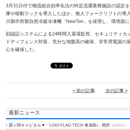
3月31日付で物流総合効率化法の特定流通業務施設の認定
庫や移動ラックを導入したほか、無人フォークリフトの導
川製作所製自然冷媒冷凍機「NewTon」を採用し、環境面
顔認証システムによる24時間入退場監視、セキュリティカ
ドディフェンス対策、充分な地盤高の確保、非常用電源の
心を確保した。
< 前の記事
次の記事 >
最新ニュース
霞ヶ関キャピタル▼「LOGI FLAG TECH 東扇島I」開所
（8月6日）