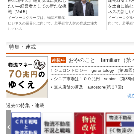
松本瑞生氏】地元茨城に貢献し
建物取引士/
たい—経営者としての新たな挑
を土台に挑む
戦（Vol.5）
ネスの新しい視
イーソーコグループは、物流不動産
イーソーコグル
ビジネスの業界化に向けて、若手経営人財の育成に注力
向けて、若手経営
している...
特集・連載
おやのこと familism（
連載中
ジェロントロジー gerontology （第39回
シニア市場は１００兆円 senior （第38
無人店舗の普及 autostore(第３7回)
現
過去の特集・連載