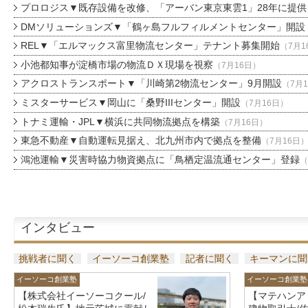
プロロジス▼既存設備を改修、「アーバン東京東雲1」28年に提供
DMソリューションズ▼「鶴ヶ島フルフィルメントセンター」開設
REL▼「エルマックス富里物流センター」テナント募集開始
（7月1
小池都知事が淀橋市場の物流ＤＸ現場を視察
（7月16日）
アクロストランスポート▼「川崎第2物流センター」9月開設
（7月
ミスターサービス▼岡山に「桑野IIIセンター」開設
（7月16日）
トナミ運輸・JPL▼横浜に共同物流拠点を構築
（7月16日）
東急不動産▼自動運転見据え、北九州市内で拠点を整備
（7月16日
鴻池運輸▼災害時協力物資拠点に「鳥栖定温流通センター」登録
（
インタビュー
挑戦者に聞く
イーソーコ創業塾
記者に聞く
キーマンに聞
イーソーコ創業塾
イーソーコ創業塾
【株式会社イーソーコクール/
【マテハンア