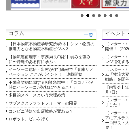
コラム
イベント
一覧
【日本物流不動産学研究所/鈴木】シン・物流の
〈レポート
推進力となる物流不動産ビジネス
開催！（202
【物流連前理事・事務局長/宿谷】弱みを強み
〈レポート〉
に〜沖縄のある街に学ぶ～
ンジ進化す
イーソーコ総研・出村が住宅新報で「倉庫リノ
〈レポート
ベーション ここがポイント！」連載開始
ム「物流大変
戦略」を開
不動産契約に関する相談急増中！「コロナ不況
時にイーソーコが皆様にできること」
【内覧会】江戸
月7日）
多目的スペースという穴埋め策
〈レポート〉
サブスクとプラットフォーマーの限界
ました！
コンビニ時短で出店戦略が変わる？
〈レポート〉
アにアルテ
ロボット、ビルを行く
ーコ部長・大
展！